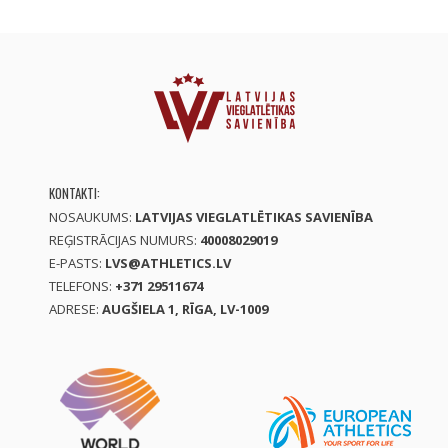
KONTAKTI:
NOSAUKUMS:
LATVIJAS VIEGLATLĒTIKAS SAVIENĪBA
REĢISTRĀCIJAS NUMURS:
40008029019
E-PASTS:
LVS@ATHLETICS.LV
TELEFONS:
+371 29511674
ADRESE:
AUGŠIELA 1, RĪGA, LV-1009