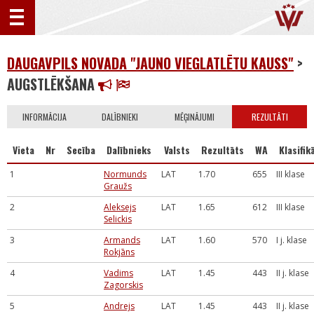
DAUGAVPILS NOVADA "JAUNO VIEGLATLĒTU KAUSS"
>
AUGSTLĒKŠANA
INFORMĀCIJA
DALĪBNIEKI
MĒĢINĀJUMI
REZULTĀTI
Vieta
Nr
Secība
Dalībnieks
Valsts
Rezultāts
WA
Klasifik
1
Normunds
LAT
1.70
655
III klase
Graužs
2
Aleksejs
LAT
1.65
612
III klase
Selickis
3
Armands
LAT
1.60
570
I j. klase
Rokjāns
4
Vadims
LAT
1.45
443
II j. klase
Zagorskis
5
Andrejs
LAT
1.45
443
II j. klase