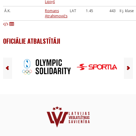
Lipiņš
Ā.K.
Romans
LAT
1.45
443
II j. klase
Atrahimovičs
OFICIĀLIE ATBALSTĪTĀJI