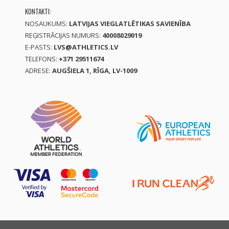
KONTAKTI:
NOSAUKUMS:
LATVIJAS VIEGLATLĒTIKAS SAVIENĪBA
REĢISTRĀCIJAS NUMURS:
40008029019
E-PASTS:
LVS@ATHLETICS.LV
TELEFONS:
+371 29511674
ADRESE:
AUGŠIELA 1, RĪGA, LV-1009