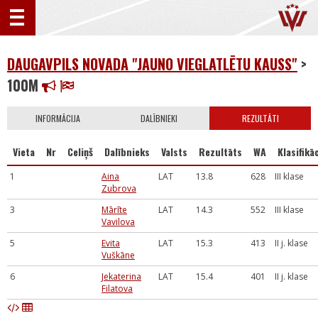
DAUGAVPILS NOVADA "JAUNO VIEGLATLĒTU KAUSS"
>
100M
INFORMĀCIJA
DALĪBNIEKI
REZULTĀTI
Vieta
Nr
Celiņš
Dalībnieks
Valsts
Rezultāts
WA
Klasifikāc
1
Aina
LAT
13.8
628
III klase
Zubrova
3
Mārīte
LAT
14.3
552
III klase
Vavilova
5
Evita
LAT
15.3
413
II j. klase
Vuškāne
6
Jekaterina
LAT
15.4
401
II j. klase
Filatova