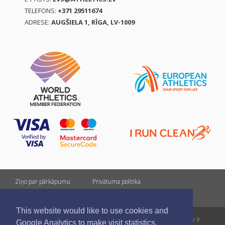
TELEFONS:
+371 29511674
ADRESE:
AUGŠIELA 1, RĪGA, LV-1009
Ziņo par pārkāpumu
Privātuma politika
Pirkšanas un atgriešanas noteikumi
This website would like to use cookies and
Visas tiesības rezervētas. Pārpublicēšanas gadījumā saite uz athletics.lv ir
Google Analytics to make visit statistics.