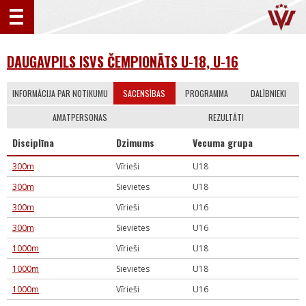
DAUGAVPILS ISVS ČEMPIONĀTS U-18, U-16
INFORMĀCIJA PAR NOTIKUMU
SACENSĪBAS
PROGRAMMA
DALĪBNIEKI
AMATPERSONAS
REZULTĀTI
Disciplīna
Dzimums
Vecuma grupa
300m
Vīrieši
U18
300m
Sievietes
U18
300m
Vīrieši
U16
300m
Sievietes
U16
1000m
Vīrieši
U18
1000m
Sievietes
U18
1000m
Vīrieši
U16