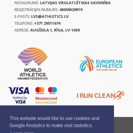
NOSAUKUMS:
LATVIJAS VIEGLATLĒTIKAS SAVIENĪBA
REĢISTRĀCIJAS NUMURS:
40008029019
E-PASTS:
LVS@ATHLETICS.LV
TELEFONS:
+371 29511674
ADRESE:
AUGŠIELA 1, RĪGA, LV-1009
This website would like to use cookies and
Ziņo par pārkāpumu
Privātuma politika
Google Analytics to make visit statistics.
Pirkšanas un atgriešanas noteikumi