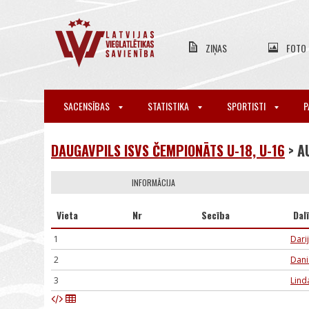
ZIŅAS
FOTO
SACENSĪBAS
STATISTIKA
SPORTISTI
P
DAUGAVPILS ISVS ČEMPIONĀTS U-18, U-16
> A
INFORMĀCIJA
Vieta
Nr
Secība
Dal
1
Dari
2
Dani
3
Lind