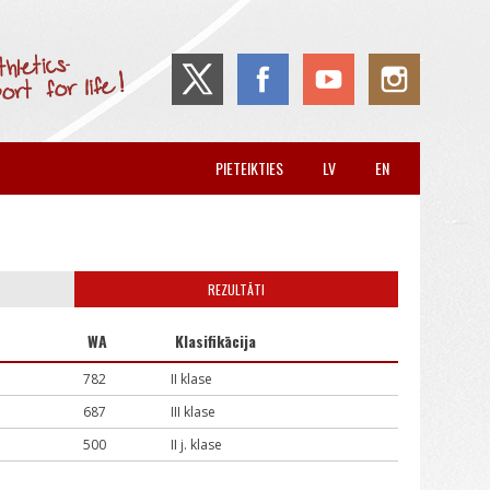
PIETEIKTIES
LV
EN
REZULTĀTI
WA
Klasifikācija
782
II klase
687
III klase
500
II j. klase