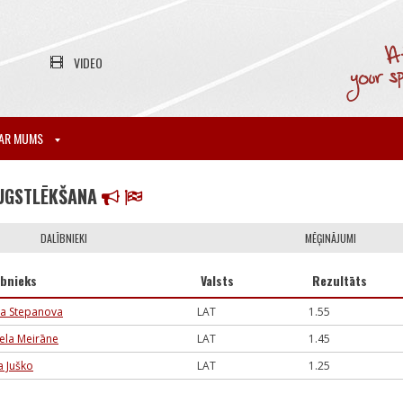
VIDEO
AR MUMS
UGSTLĒKŠANA
DALĪBNIEKI
MĒĢINĀJUMI
ībnieks
Valsts
Rezultāts
ja Stepanova
LAT
1.55
ela Meirāne
LAT
1.45
a Juško
LAT
1.25