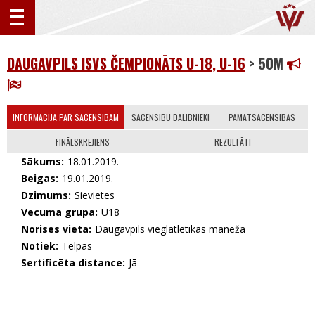
DAUGAVPILS ISVS ČEMPIONĀTS U-18, U-16
> 50M
INFORMĀCIJA PAR SACENSĪBĀM
SACENSĪBU DALĪBNIEKI
PAMATSACENSĪBAS
FINĀLSKREJIENS
REZULTĀTI
Sākums:
18.01.2019.
Beigas:
19.01.2019.
Dzimums:
Sievietes
Vecuma grupa:
U18
Norises vieta:
Daugavpils vieglatlētikas manēža
Notiek:
Telpās
Sertificēta distance:
Jā