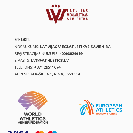
KONTAKTI:
NOSAUKUMS:
LATVIJAS VIEGLATLĒTIKAS SAVIENĪBA
REĢISTRĀCIJAS NUMURS:
40008029019
E-PASTS:
LVS@ATHLETICS.LV
TELEFONS:
+371 29511674
ADRESE:
AUGŠIELA 1, RĪGA, LV-1009