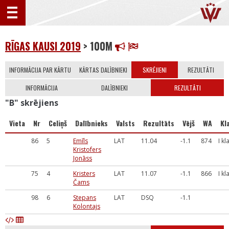
RĪGAS KAUSI 2019
> 100M
INFORMĀCIJA PAR KĀRTU
KĀRTAS DALĪBNIEKI
SKRĒJIENI
REZULTĀTI
INFORMĀCIJA
DALĪBNIEKI
REZULTĀTI
"B" skrējiens
Vieta
Nr
Celiņš
Dalībnieks
Valsts
Rezultāts
Vējš
WA
Kl
86
5
Emīls
LAT
11.04
-1.1
874
I kl
Kristofers
Jonāss
75
4
Kristers
LAT
11.07
-1.1
866
I kl
Čams
98
6
Stepans
LAT
DSQ
-1.1
Kolontajs