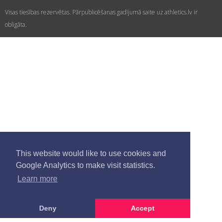
Visas tiesības rezervētas. Pārpublicēšanas gadījumā saite uz athletics.lv ir
obligāta.
This website would like to use cookies and
Google Analytics to make visit statistics.
Learn more
Deny
Accept