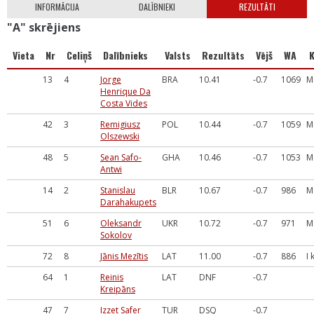
INFORMĀCIJA
DALĪBNIEKI
REZULTĀTI
"A" skrējiens
Vieta
Nr
Celiņš
Dalībnieks
Valsts
Rezultāts
Vējš
WA
K
13
4
Jorge
BRA
10.41
-0.7
1069
M
Henrique Da
Costa Vides
42
3
Remigiusz
POL
10.44
-0.7
1059
M
Olszewski
48
5
Sean Safo-
GHA
10.46
-0.7
1053
M
Antwi
14
2
Stanislau
BLR
10.67
-0.7
986
M
Darahakupets
51
6
Oleksandr
UKR
10.72
-0.7
971
M
Sokolov
72
8
Jānis Mezītis
LAT
11.00
-0.7
886
I 
64
1
Reinis
LAT
DNF
-0.7
Kreipāns
47
7
Izzet Safer
TUR
DSQ
-0.7