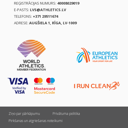
REĢISTRĀCIJAS NUMURS:
40008029019
E-PASTS:
LVS@ATHLETICS.LV
TELEFONS:
+371 29511674
ADRESE:
AUGŠIELA 1, RĪGA, LV-1009
Ziņo par pārkāpumu
Privātuma politika
Pirkšanas un atgriešanas noteikumi