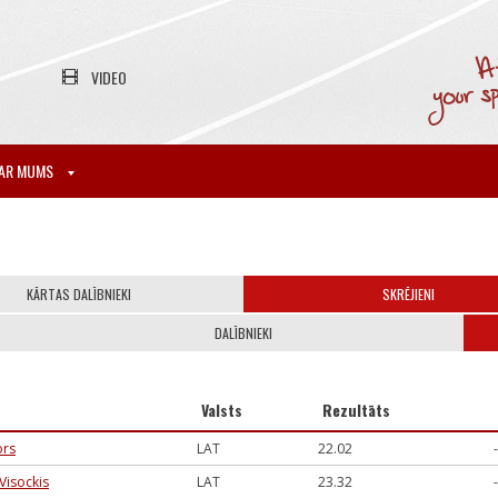
VIDEO
AR MUMS
KĀRTAS DALĪBNIEKI
SKRĒJIENI
DALĪBNIEKI
s
Valsts
Rezultāts
ors
LAT
22.02
Visockis
LAT
23.32