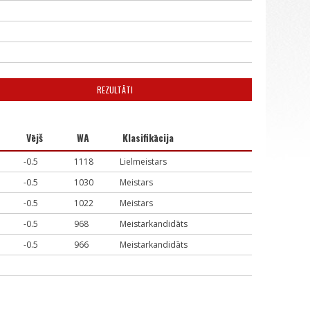
REZULTĀTI
Vējš
WA
Klasifikācija
-0.5
1118
Lielmeistars
-0.5
1030
Meistars
-0.5
1022
Meistars
-0.5
968
Meistarkandidāts
-0.5
966
Meistarkandidāts