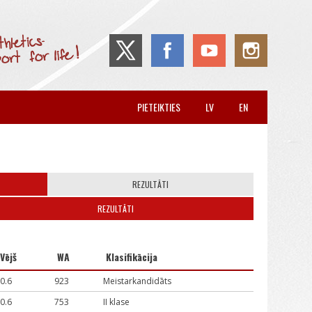
PIETEIKTIES
LV
EN
REZULTĀTI
REZULTĀTI
Vējš
WA
Klasifikācija
-0.6
923
Meistarkandidāts
-0.6
753
II klase