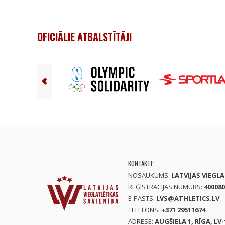
OFICIĀLIE ATBALSTĪTĀJI
KONTAKTI:
NOSAUKUMS:
LATVIJAS VIEGL
REĢISTRĀCIJAS NUMURS:
400080
E-PASTS:
LVS@ATHLETICS.LV
TELEFONS:
+371 29511674
ADRESE:
AUGŠIELA 1, RĪGA, LV-