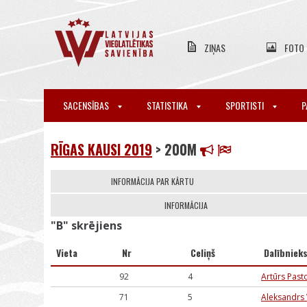
ZIŅAS
FOTO
SACENSĪBAS
STATISTIKA
SPORTISTI
P
RĪGAS KAUSI 2019
> 200M
INFORMĀCIJA PAR KĀRTU
INFORMĀCIJA
"B" skrējiens
Vieta
Nr
Celiņš
Dalībniek
92
4
Artūrs Past
71
5
Aleksandrs 