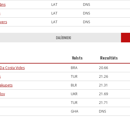
pāns
LAT
DNS
s
LAT
DNS
vers
LAT
DNS
DALĪBNIEKI
Valsts
Rezultāts
 Da Costa Vides
BRA
20.66
s
TUR
21.26
hakupets
BLR
21.31
lov
UKR
21.69
TUR
21.71
GHA
DNS