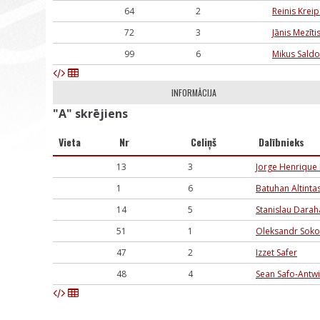
64
2
Reinis Krei
72
3
Jānis Mezīti
99
6
Mikus Saldo
INFORMĀCIJA
"A" skrējiens
Vieta
Nr
Celiņš
Dalībnieks
13
3
Jorge Henrique
1
6
Batuhan Altinta
14
5
Stanislau Dara
51
1
Oleksandr Soko
47
2
Izzet Safer
48
4
Sean Safo-Antwi