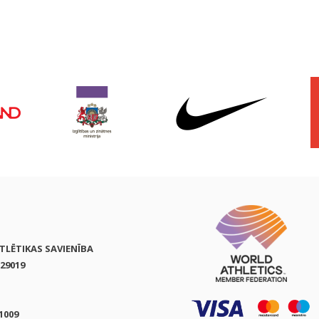
ATLĒTIKAS SAVIENĪBA
29019
1009