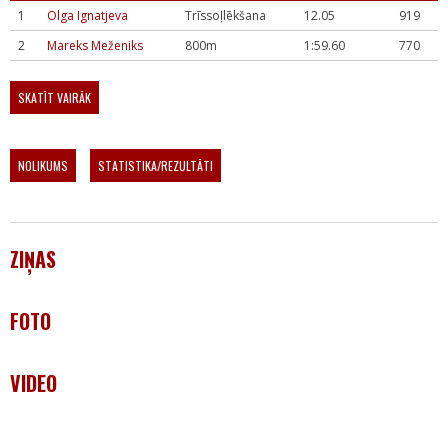
1
Olga Ignatjeva
Trīssoļlēkšana
12.05
919
2
Mareks Meženiks
800m
1:59.60
770
SKATĪT VAIRĀK
NOLIKUMS
STATISTIKA/REZULTĀTI
ZIŅAS
FOTO
VIDEO