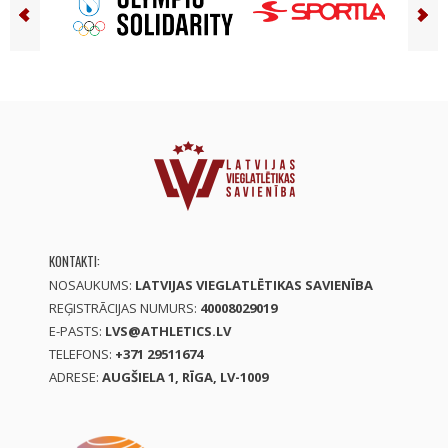
KONTAKTI:
NOSAUKUMS:
LATVIJAS VIEGLATLĒTIKAS SAVIENĪBA
REĢISTRĀCIJAS NUMURS:
40008029019
E-PASTS:
LVS@ATHLETICS.LV
TELEFONS:
+371 29511674
ADRESE:
AUGŠIELA 1, RĪGA, LV-1009