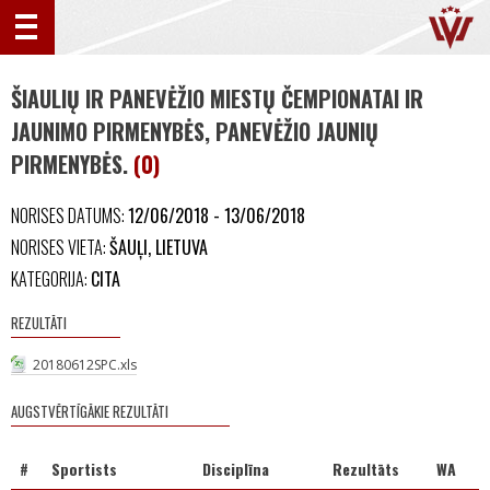
ŠIAULIŲ IR PANEVĖŽIO MIESTŲ ČEMPIONATAI IR
JAUNIMO PIRMENYBĖS, PANEVĖŽIO JAUNIŲ
PIRMENYBĖS.
(0)
NORISES DATUMS:
12/06/2018 - 13/06/2018
NORISES VIETA:
ŠAUĻI, LIETUVA
KATEGORIJA:
CITA
REZULTĀTI
20180612SPC.xls
AUGSTVĒRTĪGĀKIE REZULTĀTI
#
Sportists
Disciplīna
Rezultāts
WA