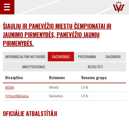
ŠIAULIŲ IR PANEVĖŽIO MIESTŲ ČEMPIONATAI IR
JAUNIMO PIRMENYBĖS, PANEVĖŽIO JAUNIŲ
PIRMENYBĖS.
INFORMĀCIJA PAR NOTIKUMU
SACENSĪBAS
PROGRAMMA
DALĪBNIEKI
AMATPERSONAS
REZULTĀTI
Disciplīna
Dzimums
Vecuma grupa
800m
Vīrieši
U18
Trīssoļlēkšana
Sievietes
U18
OFICIĀLIE ATBALSTĪTĀJI