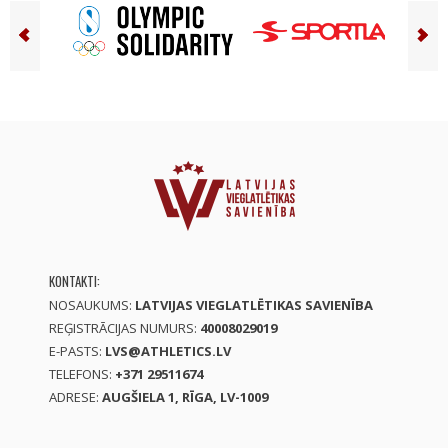
KONTAKTI:
NOSAUKUMS:
LATVIJAS VIEGLATLĒTIKAS SAVIENĪBA
REĢISTRĀCIJAS NUMURS:
40008029019
E-PASTS:
LVS@ATHLETICS.LV
TELEFONS:
+371 29511674
ADRESE:
AUGŠIELA 1, RĪGA, LV-1009