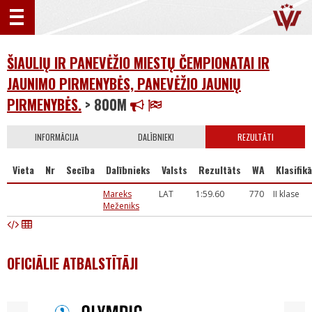
ŠIAULIŲ IR PANEVĖŽIO MIESTŲ ČEMPIONATAI IR
JAUNIMO PIRMENYBĖS, PANEVĖŽIO JAUNIŲ
PIRMENYBĖS.
> 800M
INFORMĀCIJA
DALĪBNIEKI
REZULTĀTI
Vieta
Nr
Secība
Dalībnieks
Valsts
Rezultāts
WA
Klasifikā
Mareks
LAT
1:59.60
770
II klase
Meženiks
OFICIĀLIE ATBALSTĪTĀJI