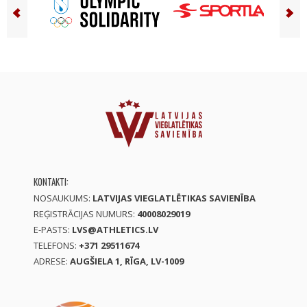
KONTAKTI:
NOSAUKUMS:
LATVIJAS VIEGLATLĒTIKAS SAVIENĪBA
REĢISTRĀCIJAS NUMURS:
40008029019
E-PASTS:
LVS@ATHLETICS.LV
TELEFONS:
+371 29511674
ADRESE:
AUGŠIELA 1, RĪGA, LV-1009