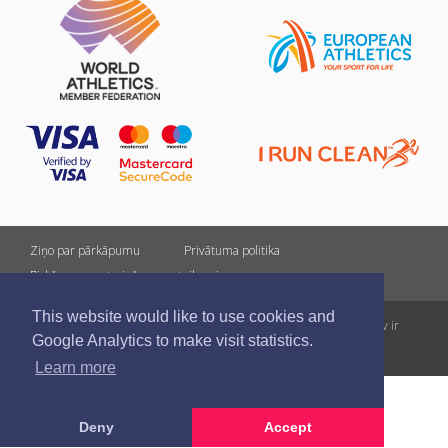
Ziņo par pārkāpumu
Privātuma politika
Pirkšanas un atgriešanas noteikumi
This website would like to use cookies and
Visas tiesības rezervētas. Pārpublicēšanas gadījumā saite uz athletics.lv ir
Google Analytics to make visit statistics.
obligāta.
Learn more
Deny
Accept