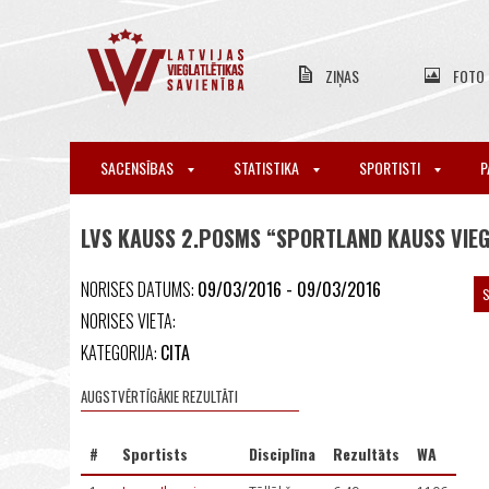
ZIŅAS
FOTO
SACENSĪBAS
STATISTIKA
SPORTISTI
P
LVS KAUSS 2.POSMS “SPORTLAND KAUSS VIE
NORISES DATUMS:
09/03/2016 - 09/03/2016
S
NORISES VIETA:
KATEGORIJA:
CITA
AUGSTVĒRTĪGĀKIE REZULTĀTI
#
Sportists
Disciplīna
Rezultāts
WA