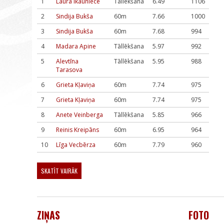
1
Laura Ikauniece
Tāllēkšana
6.49
1106
2
Sindija Bukša
60m
7.66
1000
3
Sindija Bukša
60m
7.68
994
4
Madara Apine
Tāllēkšana
5.97
992
5
Alevtīna
Tāllēkšana
5.95
988
Tarasova
6
Grieta Kļaviņa
60m
7.74
975
7
Grieta Kļaviņa
60m
7.74
975
8
Anete Veinberga
Tāllēkšana
5.85
966
9
Reinis Kreipāns
60m
6.95
964
10
Līga Vecbērza
60m
7.79
960
SKATĪT VAIRĀK
ZIŅAS
FOTO