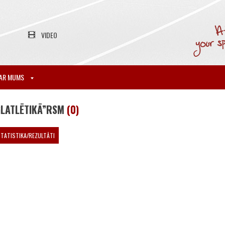
VIDEO
AR MUMS
GLATLĒTIKĀ”RSM
(0)
TATISTIKA/REZULTĀTI