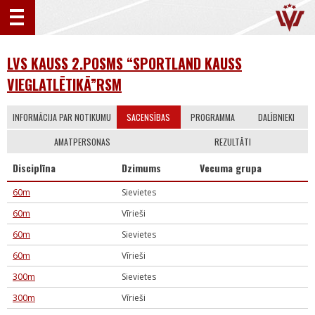
LVS KAUSS 2.POSMS “SPORTLAND KAUSS
VIEGLATLĒTIKĀ”RSM
INFORMĀCIJA PAR NOTIKUMU
SACENSĪBAS
PROGRAMMA
DALĪBNIEKI
AMATPERSONAS
REZULTĀTI
Disciplīna
Dzimums
Vecuma grupa
60m
Sievietes
60m
Vīrieši
60m
Sievietes
60m
Vīrieši
300m
Sievietes
300m
Vīrieši