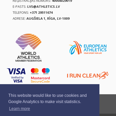
REĢISTRĀCIJAS NUMURS:
40008029019
E-PASTS:
LVS@ATHLETICS.LV
TELEFONS:
+371 29511674
ADRESE:
AUGŠIELA 1, RĪGA, LV-1009
This website would like to use cookies and
Ziņo par pārkāpumu
Privātuma politika
Google Analytics to make visit statistics.
Pirkšanas un atgriešanas noteikumi
Learn more