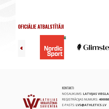
OFICIĀLIE ATBALSTĪTĀJI
KONTAKTI:
NOSAUKUMS:
LATVIJAS VIEGL
REĢISTRĀCIJAS NUMURS:
400080
E-PASTS:
LVS@ATHLETICS.LV