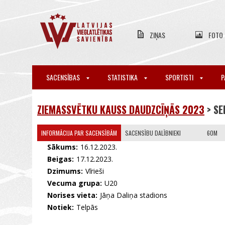
ZIŅAS
FOTO
SACENSĪBAS
STATISTIKA
SPORTISTI
P
ZIEMASSVĒTKU KAUSS DAUDZCĪŅĀS 2023
> SE
INFORMĀCIJA PAR SACENSĪBĀM
SACENSĪBU DALĪBNIEKI
60M
Sākums:
16.12.2023.
Beigas:
17.12.2023.
Dzimums:
Vīrieši
Vecuma grupa:
U20
Norises vieta:
Jāņa Daliņa stadions
Notiek:
Telpās