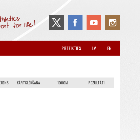
PIETEIKTIES
LV
EN
JIENS
KĀRTSLĒKŠANA
1000M
REZULTĀTI