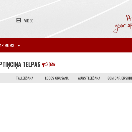
VIDEO
AR MUMS
PTIŅCĪŅA TELPĀS
TĀLLĒKŠANA
LODES GRŪŠANA
AUGSTLĒKŠANA
60M BARJERSKRĒ