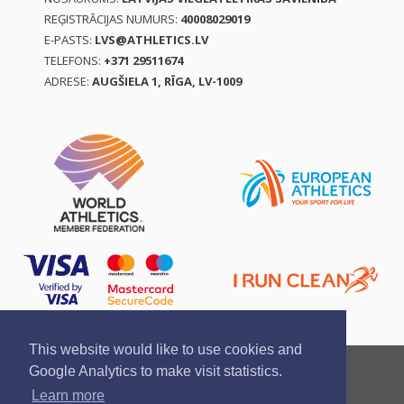
REĢISTRĀCIJAS NUMURS:
40008029019
E-PASTS:
LVS@ATHLETICS.LV
TELEFONS:
+371 29511674
ADRESE:
AUGŠIELA 1, RĪGA, LV-1009
This website would like to use cookies and
Ziņo par pārkāpumu
Privātuma politika
Google Analytics to make visit statistics.
Pirkšanas un atgriešanas noteikumi
Learn more