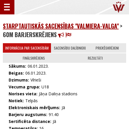
STARPTAUTISKĀS SACENSĪBAS ''VALMIERA-VALGA''
>
60M BARJERSKRĒJIENS
INFORMĀCIJA PAR SACENSĪBĀM
SACENSĪBU DALĪBNIEKI
PRIEKŠSKRĒJIENI
FINĀLSKRĒJIENS
REZULTĀTI
Sākums:
06.01.2023.
Beigas:
06.01.2023.
Dzimums:
Vīrieši
Vecuma grupa:
U18
Norises vieta:
Jāņa Daliņa stadions
Notiek:
Telpās
Elektroniskais mērījums:
Jā
Barjeru augstums:
91.40
Sertificēta distance:
Jā
Temperatūra:
16