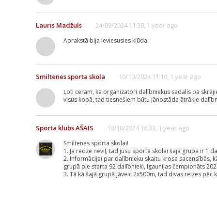
Lauris Madžuls
24/09/2024 11:38, 1 year ago
Aprakstā bija ieviesusies kļūda.
Smiltenes sporta skola
10/10/2024 11:10, 1 year ago
Ļoti ceram, ka organizatori dalībniekus sadalīs pa skrējie
visus kopā, tad tiesnešiem būtu jānostāda ātrākie dalībn
Sporta klubs AŠAIS
10/10/2024 16:33, 1 year ago
Smiltenes sporta skolai!
1. Ja redze neviļ, tad jūsu sporta skolai šajā grupā ir 1 d
2. Informācijai par dalībnieku skaitu krosa sacensībās, 
grupā pie starta 92 dalībnieki, Igaunijas čempionāts 2
3. Tā kā šajā grupā jāveic 2x500m, tad divas reizes pēc k