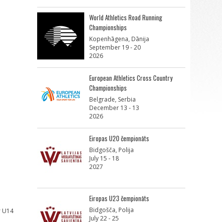
World Athletics Road Running
Championships
Kopenhāgena, Dānija
September 19 - 20
2026
European Athletics Cross Country
Championships
Belgrade, Serbia
December 13 - 13
2026
Eiropas U20 čempionāts
Bidgošča, Polija
July 15 - 18
2027
Eiropas U23 čempionāts
Bidgošča, Polija
r U14
July 22 - 25