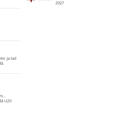
2027
i. Ja laiž
dā.
m...
adā U20