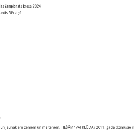
vijas čempionāts krosā 2024
untis Bērziņš
o
 un jaunākiem zēniem un meitenēm. TIEŠĀM? VAI KĻŪDA? 2011. gadā dzimušie i