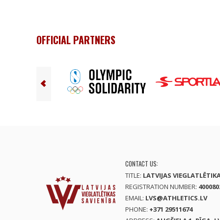
OFFICIAL PARTNERS
CONTACT US:
TITLE:
LATVIJAS VIEGLATLĒTIK
REGISTRATION NUMBER:
400080
EMAIL:
LVS@ATHLETICS.LV
PHONE:
+371 29511674