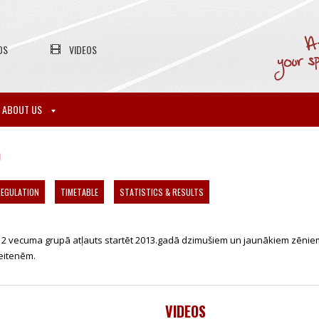
OS
VIDEOS
ABOUT US
)
EGULATION
TIMETABLE
STATISTICS & RESULTS
2 vecuma grupā atļauts startēt 2013.gadā dzimušiem un jaunākiem zēnie
eitenēm.
VIDEOS