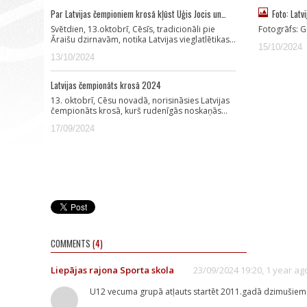
Par Latvijas čempioniem krosā kļūst Uģis Jocis un…
Foto: Lat
Svētdien, 13.oktobrī, Cēsīs, tradicionāli pie
Fotogrāfs: G
Āraišu dzirnavām, notika Latvijas vieglatlētikas…
15/10/2024
13/10/2024
Latvijas čempionāts krosā 2024
13. oktobrī, Cēsu novadā, norisināsies Latvijas
čempionāts krosā, kurš rudenīgās noskaņās…
17/09/2024
COMMENTS
(4)
Liepājas rajona Sporta skola
23/09/2024 19:20, 1 year ag
U12 vecuma grupā atļauts startēt 2011.gadā dzimušiem