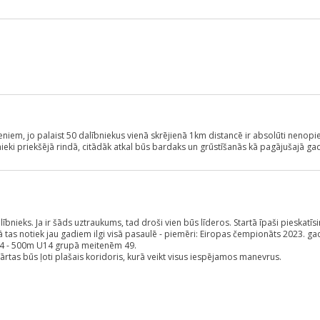
niem, jo palaist 50 dalībniekus vienā skrējienā 1km distancē ir absolūti nenopietn
ieki priekšējā rindā, citādāk atkal būs bardaks un grūstīšanās kā pagājušajā ga
alībnieks. Ja ir šāds uztraukums, tad droši vien būs līderos. Startā īpaši pieskatīsi
kā tas notiek jau gadiem ilgi visā pasaulē - piemēri: Eiropas čempionāts 2023. g
024 - 500m U14 grupā meitenēm 49.
ārtas būs ļoti plašais koridoris, kurā veikt visus iespējamos manevrus.