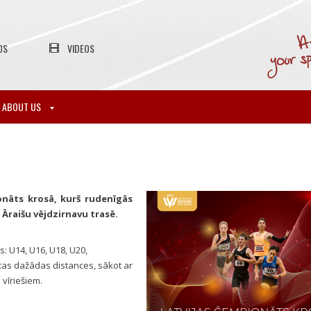
OS
VIDEOS
ABOUT US
ionāts krosā, kurš rudenīgās
 Āraišu vējdzirnavu trasē.
: U14, U16, U18, U20,
tas dažādas distances, sākot ar
vīriešiem.