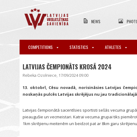
NEWS
PHOT
COMPETITIONS
STATISTICS
ATHLETES
LATVIJAS ČEMPIONĀTS KROSĀ 2024
Rebeka Ozolniece, 17/09/2024 09:00
13. oktobrī, Cēsu novadā, norisināsies Latvijas čemp
noskaņās pulcēs Latvijas skrējējus nu jau tradicionālajā
Latvijas čempionātā sacentīsies sportisti sešās vecuma grupās
pieaugušie un vecmeistari. Katrai vecuma grupai tiks piemēro
1km skrējienu meitenēm un beidzot pat ar 8km garu skrējienu 