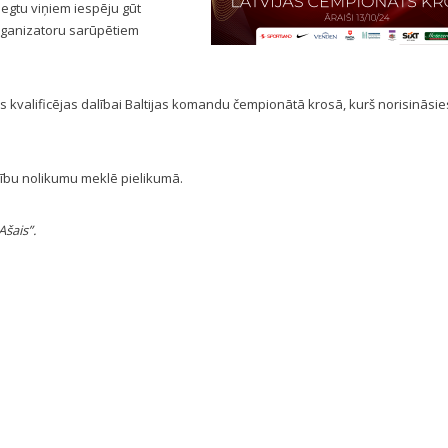
iegtu viņiem iespēju gūt
organizatoru sarūpētiem
kvalificējas dalībai Baltijas komandu čempionātā krosā, kurš norisināsie
ību nolikumu meklē pielikumā.
Ašais”.