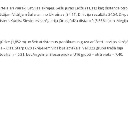
tēja arī vairāki Latvijas skrējēji. Sešu jūras jūdžu (11,112 km) distancē otro
rētājam Vitālijam Šafaram no Ukrainas (34:11). Dmitrija rezultāts 34:54. Div
isters Kudlis. Sievietes skrēja triju jūras jūdžu distancē (5,556 m) un Megi
dze (1,852 m) un šeit atzīstamus panākumus guva arī četri Latvijas skrējēj
is – 6:11. Starp U20 skrējējiem viņš bija ātrākais. Vēl U23 grupā trešā bija
vikam – 6:31, bet Angelinai Sļesarenokai U16 grupā – otrā vieta – 7:40.