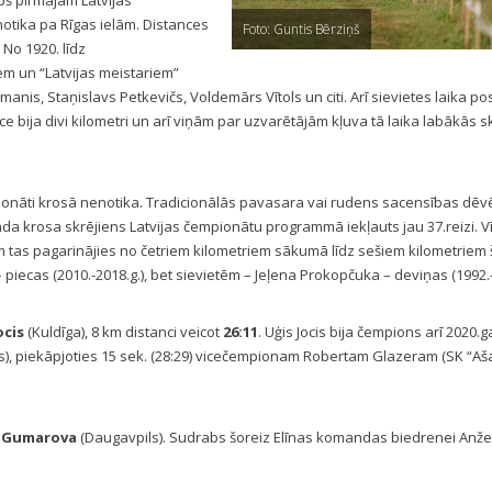
pš pirmajām Latvijas
otika pa Rīgas ielām. Distances
Foto: Guntis Bērziņš
No 1920. līdz
em un “Latvijas meistariem”
ermanis, Staņislavs Petkevičs, Voldemārs Vītols un citi. Arī sievietes laika 
 bija divi kilometri un arī viņām par uzvarētājām kļuva tā laika labākās sk
pionāti krosā nenotika. Tradicionālās pavasara vai rudens sacensības dēv
da krosa skrējiens Latvijas čempionātu programmā iekļauts jau 37.reizi. V
ēm tas pagarinājies no četriem kilometriem sākumā līdz sešiem kilometriem 
– piecas (2010.-2018.g.), bet sievietēm – Jeļena Prokopčuka – deviņas (1992.-
ocis
(Kuldīga), 8 km distanci veicot
26:11
. Uģis Jocis bija čempions arī 2020.g
, piekāpjoties 15 sek. (28:29) vicečempionam Robertam Glazeram (SK “Aša
a Gumarova
(Daugavpils). Sudrabs šoreiz Elīnas komandas biedrenei Anžel