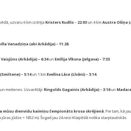
pēdā, uzvaru 6 km izcīnīja
Kristers Kudlis
–
22:03
un 4 km
Austra Ošiņa (
billa Vanadziņa (abi Arkādija)
– 11:28
.
 Vaisjūns (Arkādija)
– 6:34
un
Emīlija Vīksna (Jelgava)
– 7:33
.
 (Smiltene)
– 5:14
un 1 km
Evelīna Lāce (Līvāni)
– 3:14
.
 un meitenes. Uzvarētāji:
Ringolds Gagainis (Arkādija)
– 3:16
un
Madar
ika mūsu dienvidu kaimiņu čempionāts krosa skrējienā
. Pie tam, kā ja
na jūras jūdze = 1852 m). Šogad jau 24.reizi Klaipēdā notika starptautiskās