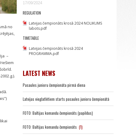
17/09/2024
REGULATION
Latvijas čempionāts krosā 2024 NOLIKUMS
posmā no
labots.pdf
rējējas,
TIMETABLE
Latvijas čempionāts krosā 2024
PROGRAMMA.pdf
ēja –
īriešiem
šobrīd.
LATEST NEWS
2002.g.).
Pasaules junioru čempionāta pirmā diena
adā.
is”)
Latvijas vieglatlētiem starts pasaules junioru čempionātā
FOTO: Baltijas komandu čempionāts (papildus)
ikai
FOTO: Baltijas komandu čempionāts
(1)