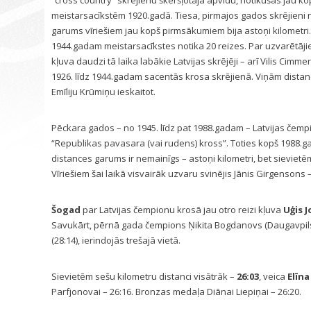
“cross country” skrējienu škēršļotajā apvidū, notikušas jau ko
meistarsacīkstēm 1920.gadā. Tiesa, pirmajos gados skrējieni n
garums vīriešiem jau kopš pirmsākumiem bija astoņi kilometri. 
1944.gadam meistarsacīkstes notika 20 reizes. Par uzvarētāji
kļuva daudzi tā laika labākie Latvijas skrējēji – arī Vilis Cimm
1926. līdz 1944.gadam sacentās krosa skrējienā. Viņām distance
Emīliju Krūmiņu ieskaitot.
Pēckara gados – no 1945. līdz pat 1988.gadam – Latvijas čem
“Republikas pavasara (vai rudens) kross”. Toties kopš 1988.ga
distances garums ir nemainīgs – astoņi kilometri, bet sieviet
Vīriešiem šai laikā visvairāk uzvaru svinējis Jānis Girgensons 
Šogad
par Latvijas čempionu krosā jau otro reizi kļuva
Uģis J
Savukārt, pērnā gada čempions Ņikita Bogdanovs (Daugavpils)
(28:14), ierindojās trešajā vietā.
Sievietēm sešu kilometru distanci visātrāk –
26:03
, veica
Elīn
Parfjonovai – 26:16. Bronzas medaļa Diānai Liepiņai – 26:20.