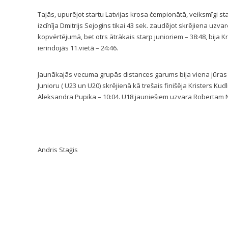
Tajās, upurējot startu Latvijas krosa čempionātā, veiksmīgi star
izcīnīja Dmitrijs Sejogins tikai 43 sek. zaudējot skrējiena uzva
kopvērtējumā, bet otrs ātrākais starp junioriem – 38:48, bija Kr
ierindojās 11.vietā – 24:46.
Jaunākajās vecuma grupās distances garums bija viena jūras jū
Junioru ( U23 un U20) skrējienā kā trešais finišēja Kristers Kudl
Aleksandra Pupika – 10:04. U18 jauniešiem uzvara Robertam No
Andris Staģis