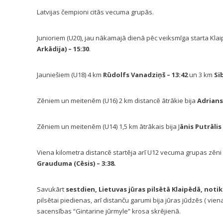
Latvijas čempioni citās vecuma grupās.
Junioriem (U20), jau nākamajā dienā pēc veiksmīga starta Klai
Arkādija)
– 15:30
.
Jauniešiem (U18) 4 km
Rūdolfs Vanadziņš
– 13:42
un 3 km
Si
Zēniem un meitenēm (U16) 2 km distancē ātrākie bija
Adrians
Zēniem un meitenēm (U14) 1,5 km ātrākais bija J
ānis Putrālis
Viena kilometra distancē startēja arī U12 vecuma grupas zēni
Grauduma (Cēsis)
– 3:38.
Savukārt
sestdien, Lietuvas jūras pilsētā Klaipēdā, not
pilsētai piedienas, arī distanču garumi bija jūras jūdzēs ( vie
sacensības “Gintarine jūrmyle” krosa skrējienā.