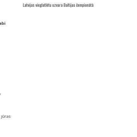
Latvijas vieglatlētu uzvara Baltijas čempionātā
abi
a
u jūras