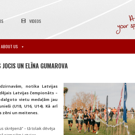
OS
VIDEOS
ABOUT US
S JOCIS UN ELĪNA GUMAROVA
 dzirnavām, notika Latvijas
dējais Latvijas čempionāts –
godalgoto vietu medaļām jau
nieši (U18, U16, U14). Kā arī
s zēni un meitenes.
s skrējienā” – tā tolaik dēvēja