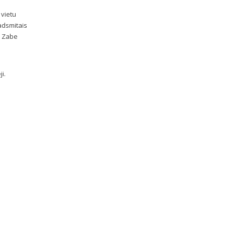
 vietu
padsmitais
ja Zabe
i.