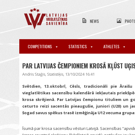
NEWS
PHOT
COMPETITIONS
STATISTICS
ATHLETES
PAR LATVIJAS ČEMPIONIEM KROSĀ KĻŪST UĢI
Andris Staģis, Statistiķis, 13/10/2024 16:41
Svētdien, 13.oktobrī, Cēsīs, tradicionāli pie Āraišu
vieglatlētikas sacensību kalendārā iekļautais priekšpē
krosa skrējienā. Par Latvijas čempionu tituliem un 
ceturto reizi sacentās pieaugušie, juniori (U20) un jau
šogad savus spēkus trasē izmēģināja U12 vecuma grupa
Īsumā par krosa sacensību vēsturi Latvijā. Sacensības “apvidu