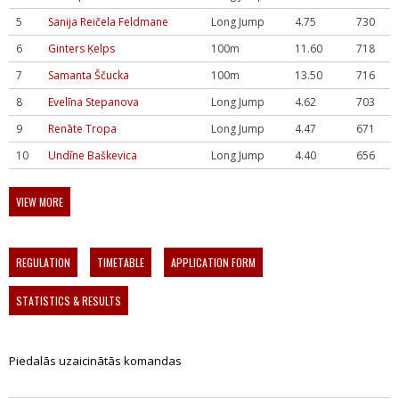
5
Sanija Reičela Feldmane
Long Jump
4.75
730
6
Ginters Ķelps
100m
11.60
718
7
Samanta Ščucka
100m
13.50
716
8
Evelīna Stepanova
Long Jump
4.62
703
9
Renāte Tropa
Long Jump
4.47
671
10
Undīne Baškevica
Long Jump
4.40
656
VIEW MORE
REGULATION
TIMETABLE
APPLICATION FORM
STATISTICS & RESULTS
Piedalās uzaicinātās komandas