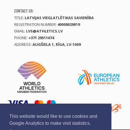
CONTACT US:
TITLE:
LATVIJAS VIEGLATLĒTIKAS SAVIENĪBA
REGISTRATION NUMBER:
40008029019
EMAIL:
LVS@ATHLETICS.LV
PHONE:
+371 29511674
ADDRESS:
AUGŠIELA 1, RĪGA, LV-1009
This website would like to use cookies and
Google Analytics to make visit statistics.