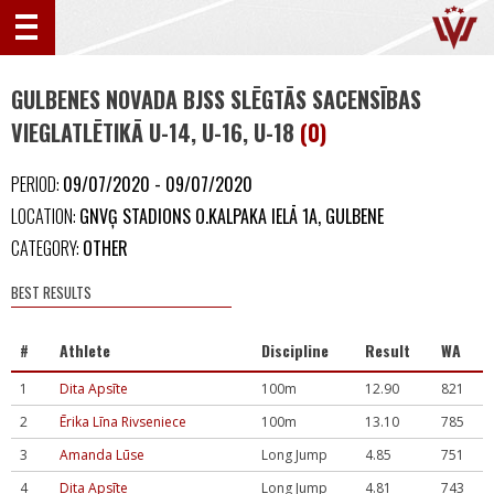
GULBENES NOVADA BJSS SLĒGTĀS SACENSĪBAS
VIEGLATLĒTIKĀ U-14, U-16, U-18
(0)
PERIOD:
09/07/2020 - 09/07/2020
LOCATION:
GNVĢ STADIONS O.KALPAKA IELĀ 1A, GULBENE
CATEGORY:
OTHER
BEST RESULTS
#
Athlete
Discipline
Result
WA
1
Dita Apsīte
100m
12.90
821
2
Ērika Līna Rivseniece
100m
13.10
785
3
Amanda Lūse
Long Jump
4.85
751
4
Dita Apsīte
Long Jump
4.81
743