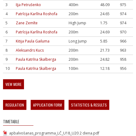
3
Iļja Petrušenko
400m
48.09
975
4
Patrīcija Karlīna Roshofa
200m
24.65
974
5
Zane Zemīte
High Jump
1.75
974
6
Patrīcija Karlīna Roshofa
200m
24.69
970
7
Kitija Paula Gailuma
Long Jump
5.85
966
8
Aleksandrs Kucs
200m
21.73
963
9
Paula Katrīna Skalberga
200m
24.82
958
10
Paula Katrīna Skalberga
100m
12.18
956
VIEW MORE
REGULATION
APPLICATION FORM
STATISTICS & RESULTS
TIMETABLE
apbalvošanas_programma_LČ_U18_U20 2 diena.pdf