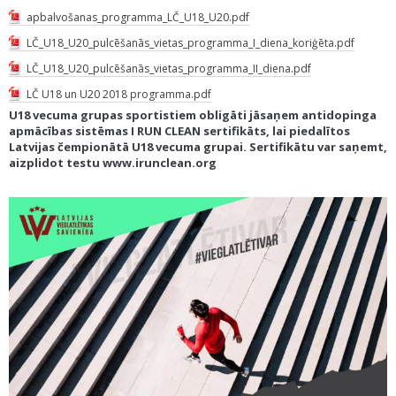
apbalvošanas_programma_LČ_U18_U20.pdf
LČ_U18_U20_pulcēšanās_vietas_programma_I_diena_koriģēta.pdf
LČ_U18_U20_pulcēšanās_vietas_programma_II_diena.pdf
LČ U18 un U20 2018 programma.pdf
U18 vecuma grupas sportistiem obligāti jāsaņem antidopinga
apmācības sistēmas I RUN CLEAN sertifikāts, lai piedalītos
Latvijas čempionātā U18 vecuma grupai. Sertifikātu var saņemt,
aizplidot testu www.irunclean.org