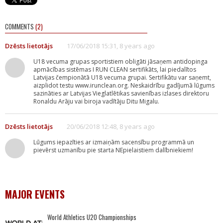
COMMENTS
(2)
Dzēsts lietotājs
17/06/2018 15:31, 8 years ago
U18 vecuma grupas sportistiem obligāti jāsaņem antidopinga
apmācības sistēmas I RUN CLEAN sertifikāts, lai piedalītos
Latvijas čempionātā U18 vecuma grupai. Sertifikātu var saņemt,
aizplidot testu www.irunclean.org. Neskaidrību gadījumā lūgums
sazināties ar Latvijas Vieglatlētikas savienības izlases direktoru
Ronaldu Arāju vai biroja vadītāju Ditu Migalu.
Dzēsts lietotājs
20/06/2018 12:48, 8 years ago
Lūgums iepazīties ar izmaiņām sacensību programmā un
pievērst uzmanību pie starta NEpielaistiem dalībniekiem!
MAJOR EVENTS
World Athletics U20 Championships