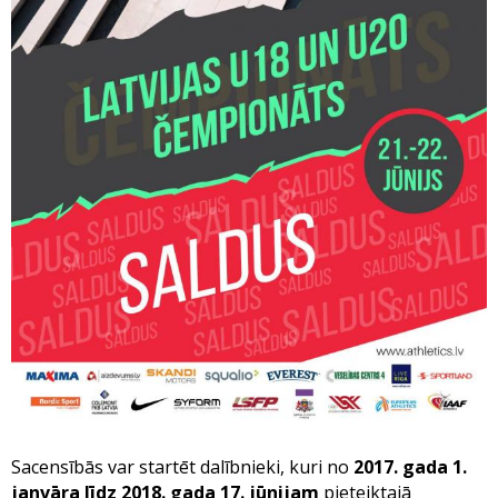
Sacensībās var startēt dalībnieki, kuri no
201
7
. gada 1.
janvāra līdz 2018. gada 17. jūnijam
pieteiktajā