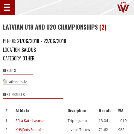
LATVIAN U18 AND U20 CHAMPIONSHIPS
(2)
PERIOD:
21/06/2018 - 22/06/2018
LOCATION:
SALDUS
CATEGORY:
OTHER
RESULTS
athletics.lv
BEST RESULTS
#
Athlete
Discipline
Result
WA
1
Rūta Kate Lasmane
Triple Jump
13.04
1019
2
Krišjānis Suntažs
Javelin Throw
71.62
982