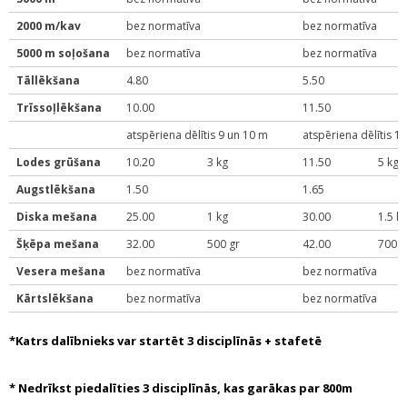
2000 m/kav
bez normatīva
bez normatīva
5000 m soļošana
bez normatīva
bez normatīva
Tāllēkšana
4.80
5.50
Trīssoļlēkšana
10.00
11.50
atspēriena dēlītis 9 un 10 m
atspēriena dēlītis 1
Lodes grūšana
10.20
3 kg
11.50
5 kg
Augstlēkšana
1.50
1.65
Diska mešana
25.00
1 kg
30.00
1.5 k
Šķēpa mešana
32.00
500 gr
42.00
700 g
Vesera mešana
bez normatīva
bez normatīva
Kārtslēkšana
bez normatīva
bez normatīva
*Katrs dalībnieks var startēt 3 disciplīnās + stafetē
* Nedrīkst piedalīties 3 disciplīnās, kas garākas par 800m