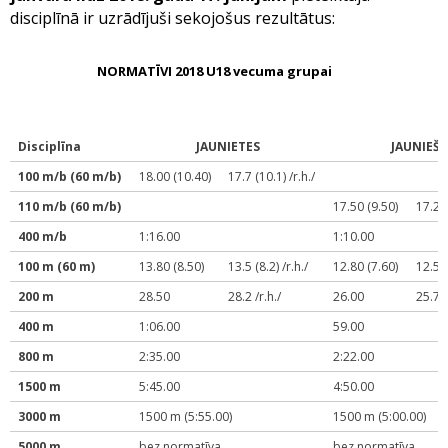
disciplīnā ir uzrādījuši sekojošus rezultātus:
NORMATĪVI 2018 U18 vecuma grupai
Disciplīna
JAUNIETES
JAUNIEŠI
100 m/b (60 m/b)
18.00 (10.40)
17.7 (10.1) /r.h./
110 m/b (60 m/b)
17.50 (9.50)
17.2 (
400 m/b
1:16.00
1:10.00
100 m (60 m)
13.80 (8.50)
13.5 (8.2) /r.h./
12.80 (7.60)
12.5 (
200 m
28.50
28.2 /r.h./
26.00
25.7 /
400 m
1:06.00
59.00
800 m
2:35.00
2:22.00
1500 m
5:45.00
4:50.00
3000 m
1500 m (5:55.00)
1500 m (5:00.00)
5000 m
bez normatīva
bez normatīva