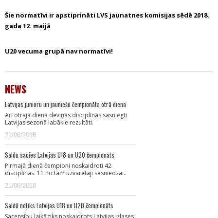
Šie normatīvi ir apstiprināti LVS jaunatnes komisijas sēdē 2018.
gada 12. maijā
U20 vecuma grupā nav normatīvi!
NEWS
Latvijas junioru un jauniešu čempionāta otrā diena
Arī otrajā dienā deviņās disciplīnās sasniegti
Latvijas sezonā labākie rezultāti.
22/06/2018
Saldū sācies Latvijas U18 un U20 čempionāts
Pirmajā dienā čempioni noskaidroti 42
disciplīnās. 11 no tām uzvarētāji sasniedza…
21/06/2018
Saldū notiks Latvijas U18 un U20 čempionāts
Sacensību laikā tiks noskaidrots Latvijas izlases