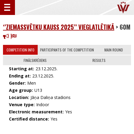
‘’ZIEMASSVĒTKU KAUSS 2025’’ VIEGLATLĒTIKĀ
> 60M
COMPETITION INFO
PARTICIPANTS OF THE COMPETITION
MAIN ROUND
FINĀLSKRĒJIENS
RESULTS
Starting at:
23.12.2025.
Ending at:
23.12.2025.
Gender:
Men
Age group:
U13
Location:
Jāņa Daliņa stadions
Venue type:
Indoor
Electronic measurement:
Yes
Certified distance:
Yes