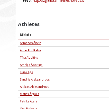
Web:
http://izglitiba.smiltenesnovads.lv
Athletes
Athlete
Armands Ābele
Ance Ābolkalne
Tīna Āboltiņa
Amēlija Āboltiņa
Luīze Aģe
Sandris Aleksandrovs
Aleksis Aleksandrovs
Matīss Ārgulis
Patriks Atars
Līva Baikova