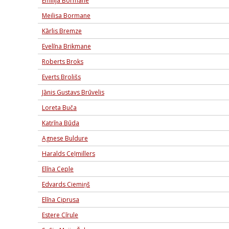
Emīlija Bormane
Meilisa Bormane
Kārlis Bremze
Evelīna Brikmane
Roberts Broks
Everts Brolišs
Jānis Gustavs Brūvelis
Loreta Buča
Katrīna Būda
Agnese Buldure
Haralds Ceļmillers
Elīna Ceple
Edvards Ciemiņš
Elīna Ciprusa
Estere Cīrule