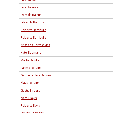
Līva Baikova
Deivids Balčuns
Edvards Balodis
Roberts Bambulis
Roberts Bambulis
Kristiāns Bartaševics
Kate Baumane
Marta Beitika
Lāsma Bērziņa
Gabriela Elīza Bērziņa
Klāvs Bērziņš
Gusts Birgers
Ivars Blāķis
Roberts Boka