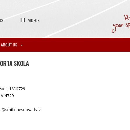
OS
VIDEOS
ABOUT US
PORTA SKOLA
ovads, LV-4729
 LV-4729
sts@smiltenesnovads.lv