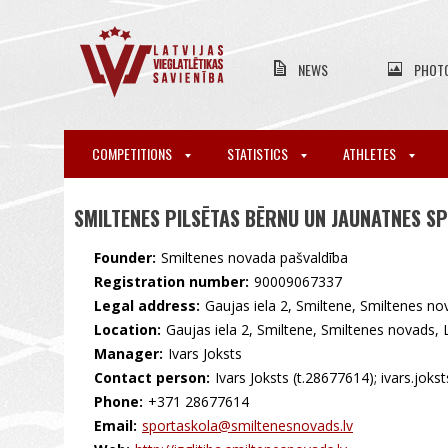
NEWS
PHOT
COMPETITIONS
STATISTICS
ATHLETES
SMILTENES PILSĒTAS BĒRNU UN JAUNATNES S
Founder:
Smiltenes novada pašvaldība
Registration number:
90009067337
Legal address:
Gaujas iela 2, Smiltene, Smiltenes n
Location:
Gaujas iela 2, Smiltene, Smiltenes novads,
Manager:
Ivars Joksts
Contact person:
Ivars Joksts (t.28677614); ivars.jok
Phone:
+371 28677614
Email:
sportaskola@smiltenesnovads.lv