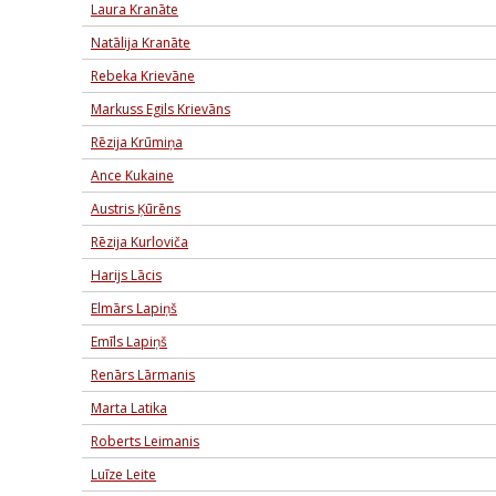
Laura Kranāte
Natālija Kranāte
Rebeka Krievāne
Markuss Egils Krievāns
Rēzija Krūmiņa
Ance Kukaine
Austris Ķūrēns
Rēzija Kurloviča
Harijs Lācis
Elmārs Lapiņš
Emīls Lapiņš
Renārs Lārmanis
Marta Latika
Roberts Leimanis
Luīze Leite