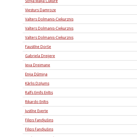
Sofija Maija Čukure
Viesturs Damroze
Valters Dolmanis-Ciekurznis
Valters Dolmanis-Ciekurznis
Valters Dolmanis-Ciekurznis
Faustīne Dorše
Gabriela Dreijere
Ieva Dreimane
Enija Dūmiņa
Kārlis Dziļums
Ralfs Emīls Enītis
Rikardo Enītis
Justīne Everte
Filips Fandjušins
Filips Fandjušins