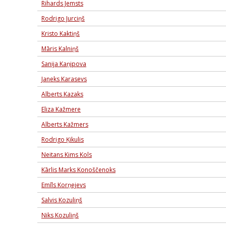
Rihards Jemsts
Rodrigo Jurciņš
Kristo Kaktiņš
Māris Kalniņš
Sanija Kaņipova
Janeks Karasevs
Alberts Kazaks
Eliza Kažmere
Alberts Kažmers
Rodrigo Ķikulis
Neitans Kims Kols
Kārlis Marks Konoščenoks
Emīls Korņejevs
Salvis Kozuliņš
Niks Kozuliņš