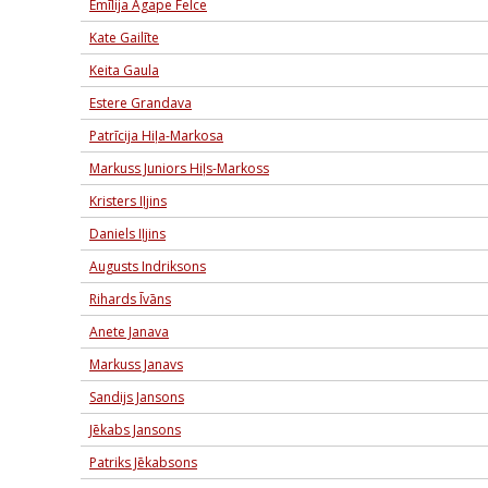
Emīlija Agape Felce
Kate Gailīte
Keita Gaula
Estere Grandava
Patrīcija Hiļa-Markosa
Markuss Juniors Hiļs-Markoss
Kristers Iļjins
Daniels Iļjins
Augusts Indriksons
Rihards Īvāns
Anete Janava
Markuss Janavs
Sandijs Jansons
Jēkabs Jansons
Patriks Jēkabsons