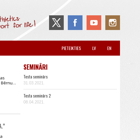
PIETEIKTIES
LV
EN
SEMINĀRI
Testa seminārs
kas
mu Bērnu…
31.03.2021.
Testa seminārs 2
08.04.2021.
.”
ja