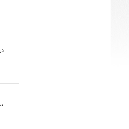
ajā
tis