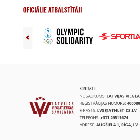
OFICIĀLIE ATBALSTĪTĀJI
KONTAKTI:
NOSAUKUMS:
LATVIJAS VIEGL
REĢISTRĀCIJAS NUMURS:
400080
E-PASTS:
LVS@ATHLETICS.LV
TELEFONS:
+371 29511674
ADRESE:
AUGŠIELA 1, RĪGA, LV-