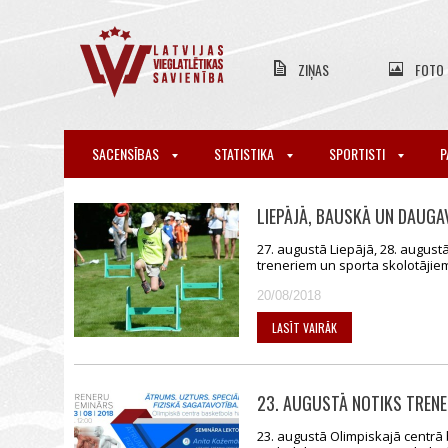
ZIŅAS
FOTO
SACENSĪBAS
STATISTIKA
SPORTISTI
P
LIEPĀJĀ, BAUSKĀ UN DAUGA
27. augustā Liepājā, 28. augus
treneriem un sporta skolotājiem
20/08/2018
LASĪT VAIRĀK
23. AUGUSTĀ NOTIKS TRENE
23. augustā Olimpiskajā centrā 