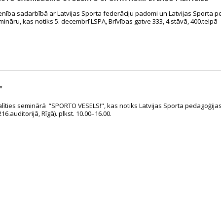
enība sadarbībā ar Latvijas Sporta federāciju padomi un Latvijas Sporta 
nāru, kas notiks 5. decembrī LSPA, Brīvības gatve 333, 4.stāvā, 400.telpā
"
dalīties seminārā “SPORTO VESELS!", kas notiks Latvijas Sporta pedagoģija
6.auditorijā, Rīgā). plkst. 10.00–16.00.