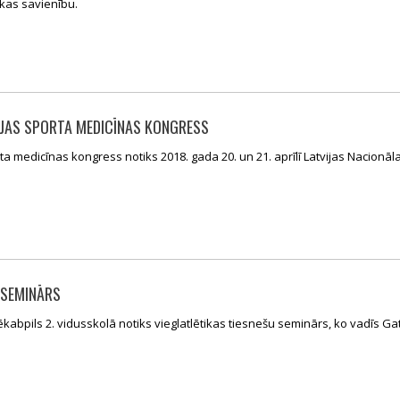
ikas savienību.
IJAS SPORTA MEDICĪNAS KONGRESS
rta medicīnas kongress notiks 2018. gada 20. un 21. aprīlī Latvijas Nacionāl
 SEMINĀRS
, Jēkabpils 2. vidusskolā notiks vieglatlētikas tiesnešu seminārs, ko vadīs Ga