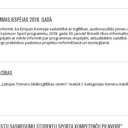
AS IESPĒJAS 2018. GADĀ
a informē, ka Eiropas Komisija sadarbībā ar Izglītības, audiovizuālās jomas 
Erasmus+ Sport programmu, 2018. gada 30. janvārī Briselē rīkos informatīv
jām ar mērķi informēt par programmas iespējām, aktualitātēm saistībā 
niegs praktiskus padomus projektu noformēšanā un iesniegšanā.
ĀCĪBAS
„Latvijas Treneru tālākizglītības centrs” realizē C kategorijas treneru māc
GSTU SASNIEGUMU STUDENTU SPORTA KOMPETENČU PILNVEIDE"