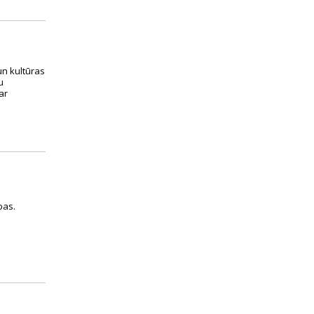
un kultūras
u
ar
ības.