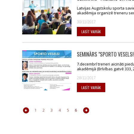
Latvijas Augstskolu sporta savi
akadēmija organizē treneru semi
30/11/2017
LASĪT VAIRĀK
SEMINĀRS "SPORTO VESELS!
7.decembrī treneri aicināti pie
akadēmijā (Brīvības gatvē 333, 21
28/11/2017
LASĪT VAIRĀK
1
2
3
4
5
6