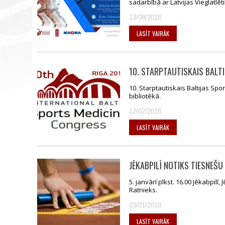
sadarbībā ar Latvijas Vieglatlēt
13/08/2018
LASĪT VAIRĀK
10. STARPTAUTISKAIS BALT
10. Starptautiskais Baltijas Spo
bibliotēkā.
12/02/2018
LASĪT VAIRĀK
JĒKABPILĪ NOTIKS TIESNEŠU
5. janvārī plkst. 16.00 Jēkabpilī
Ratnieks.
03/01/2018
LASĪT VAIRĀK