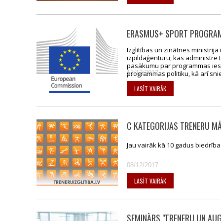
ERASMUS+ SPORT PROGRAMM
Izglītības un zinātnes ministrij
izpildaģentūru, kas administrē 
pasākumu par programmas iespē
programmas politiku, kā arī s
13/12/2017
LASĪT VAIRĀK
C KATEGORIJAS TRENERU M
Jau vairāk kā 10 gadus biedrība 
08/12/2017
LASĪT VAIRĀK
SEMINĀRS "TRENERU UN AU