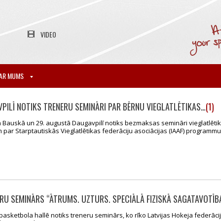
VIDEO
AR MUMS
VPILĪ NOTIKS TRENERU SEMINĀRI PAR BĒRNU VIEGLATLĒTIKAS…
(1)
tā Bauskā un 29. augustā Daugavpilī notiks bezmaksas semināri vieglatlēti
 par Starptautiskās Vieglatlētikas federāciju asociācijas (IAAF) program
RU SEMINĀRS “ĀTRUMS. UZTURS. SPECIĀLĀ FIZISKĀ SAGATAVOTĪBA
basketbola hallē notiks treneru seminārs, ko rīko Latvijas Hokeja federāci