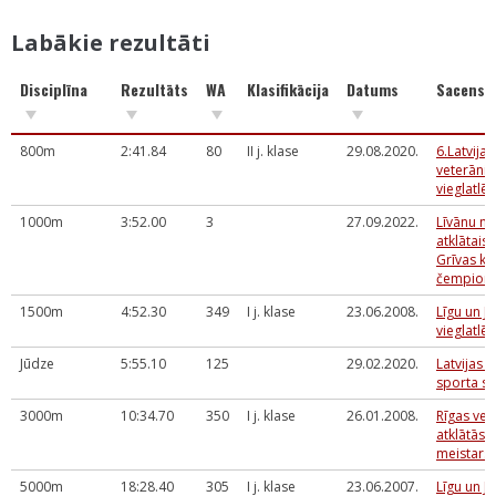
Labākie rezultāti
Disciplīna
Rezultāts
WA
Klasifikācija
Datums
Sacensī
800m
2:41.84
80
II j. klase
29.08.2020.
6.Latvija
veterāni
vieglatlēt
1000m
3:52.00
3
27.09.2022.
Līvānu n
atklātais
Grīvas kr
čempionā
1500m
4:52.30
349
I j. klase
23.06.2008.
Līgu un Jā
vieglatlē
Jūdze
5:55.10
125
29.02.2020.
Latvijas 
sporta sp
3000m
10:34.70
350
I j. klase
26.01.2008.
Rīgas vet
atklātās
meistarsa
5000m
18:28.40
305
I j. klase
23.06.2007.
Līgu un Jā