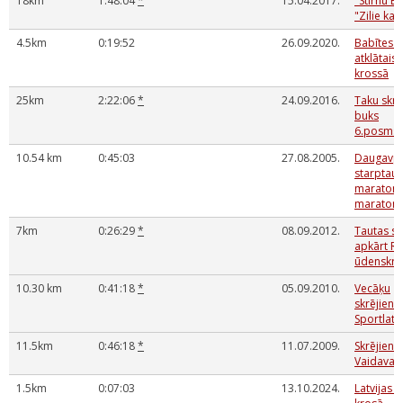
18km
1:48:04
*
15.04.2017.
"Stirnu B
"Zilie kaln
4.5km
0:19:52
26.09.2020.
Babītes 
atklātais
krossā
25km
2:22:06
*
24.09.2016.
Taku skrē
buks
6.posms,
10.54 km
0:45:03
27.08.2005.
Daugavpi
starptaut
maratons
maraton
7km
0:26:29
*
08.09.2012.
Tautas sk
apkārt R
ūdenskrā
10.30 km
0:41:18
*
05.09.2010.
Vecāķu
skrējiens
Sportlat 
11.5km
0:46:18
*
11.07.2009.
Skrējiens
Vaidavas
1.5km
0:07:03
13.10.2024.
Latvijas 