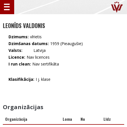
LEONĪDS VALDONIS
Dzimums:
vīrietis
Dzimšanas datums:
1959 (Pieaugušie)
Valsts:
🇱🇻 Latvija
Licence:
Nav licences
I run clean:
Nav sertifikāta
Klasifikācija:
I j. klase
Organizācijas
Organizācija
Loma
No
Līdz