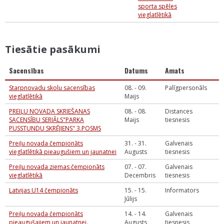
sporta spēles
vieglatlētikā
Tiesātie pasākumi
Sacensības
Datums
Amats
Starpnovadu skolu sacensības
08. - 09.
Palīgpersonāls
vieglatlētikā
Maijs
PREIĻU NOVADA SKRIEŠANAS
08. - 08.
Distances
SACENSĪBU SERIĀLS"PARKA
Maijs
tiesnesis
PUSSTUNDU SKRĒJIENS" 3.POSMS
Preiļu novada čempionāts
31. - 31.
Galvenais
vieglatlētikā pieaugušiem un jaunatnei
Augusts
tiesnesis
Preiļu novada ziemas čempionāts
07. - 07.
Galvenais
vieglatlētikā
Decembris
tiesnesis
Latvijas U14 čempionāts
15. - 15.
Informators
Jūlijs
Preiļu novada čempionāts
14. - 14.
Galvenais
pieaugušajiem un jaunatnei.
Augusts
tiesnesis