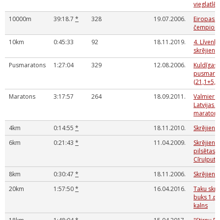
vieglatlē
10000m
39:18.7
*
328
19.07.2006.
Eiropas v
čempionāt
10km
0:45:33
92
18.11.2019.
4. Līvenh
skrējiens
Pusmaratons
1:27:04
329
12.08.2006.
Kuldīgas
pusmara
(21,1+5,3
Maratons
3:17:57
264
18.09.2011.
Valmiera
Latvijas 
maraton
4km
0:14:55
*
18.11.2010.
Skrējiens
6km
0:21:43
*
11.04.2009.
Skrējiens
pilsētas 
Cīruļpute
8km
0:30:47
*
18.11.2006.
Skrējiens
20km
1:57:50
*
16.04.2016.
Taku skrē
buks 1.p
kalns