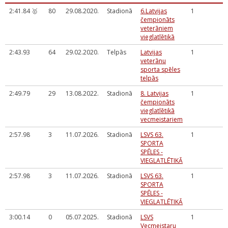
2:41.84 🥇
80
29.08.2020.
Stadionā
6.Latvijas
1
čempionāts
veterāniem
vieglatlētikā
2:43.93
64
29.02.2020.
Telpās
Latvijas
1
veterānu
sporta spēles
telpās
2:49.79
29
13.08.2022.
Stadionā
8. Latvijas
1
čempionāts
vieglatlētikā
vecmeistariem
2:57.98
3
11.07.2026.
Stadionā
LSVS 63.
1
SPORTA
SPĒLES -
VIEGLATLĒTIKĀ
2:57.98
3
11.07.2026.
Stadionā
LSVS 63.
1
SPORTA
SPĒLES -
VIEGLATLĒTIKĀ
3:00.14
0
05.07.2025.
Stadionā
LSVS
1
Vecmeistaru