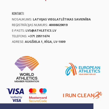
KONTAKTI:
NOSAUKUMS:
LATVIJAS VIEGLATLĒTIKAS SAVIENĪBA
REĢISTRĀCIJAS NUMURS:
40008029019
E-PASTS:
LVS@ATHLETICS.LV
TELEFONS:
+371 29511674
ADRESE:
AUGŠIELA 1, RĪGA, LV-1009