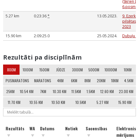
(Skrien La
6.posms)
5.27 km
0:23:36
*
13.05.2023.
9. Ezerkau
pilsētas
2023
15.90 km
2:09:25.0
25.05.2024.
Dubuļu S
Rezultāti pa disciplīnām
800M
1000M
1500M
JŪDZE
3000M
5000M
10000M
10KM
PUSMARATONS
MARATONS
4KM
6KM
8KM
20KM
18KM
4.5KM
25KM
10.54 KM
7KM
10.30 KM
11.5KM
1.5KM
12.60 KM
23.00 KM
11.70 KM
10.55 KM
10.50 KM
10.5KM
5.27 KM
15.90 KM
Rezultāts
WA
Datums
Notiek
Sacensības
Elektronisk
mērījums