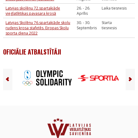
Latvijas skolēnu 72.spartakiāde
26. - 26.
Laika tiesnesis
vieglatlētikas pavasara krosā
Aprīlis
Latvijas Skolēnu 76.spartakiāde skolu
30. - 30.
Starta
rudens krosa stafetēs. Eiropas Skolu
Septembris
tiesnesis
sporta diena 2022
OFICIĀLIE ATBALSTĪTĀJI