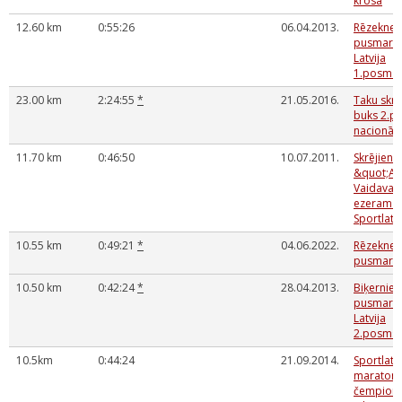
krosā
12.60 km
0:55:26
06.04.2013.
Rēzeknes
pusmarat
Latvija
1.posms
23.00 km
2:24:55
*
21.05.2016.
Taku skrē
buks 2.p
nacionāla
11.70 km
0:46:50
10.07.2011.
Skrējiens
&quot;Ap
Vaidavas
ezeram&q
Sportlat 
10.55 km
0:49:21
*
04.06.2022.
Rēzeknes
pusmarat
10.50 km
0:42:24
*
28.04.2013.
Biķerniek
pusmarat
Latvija
2.posms
10.5km
0:44:24
21.09.2014.
Sportlat 
maratons 
čempionā