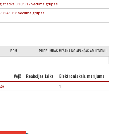
ieglatlētikā U10/U12 vecuma grupās
12/U14/ U16 vecuma grupās
150M
PILDBUMBAS MEŠANA NO APAKŠAS AR LĒCIENU
Vējš
Reakcijas laiks
Elektroniskais mērījums
S)
1