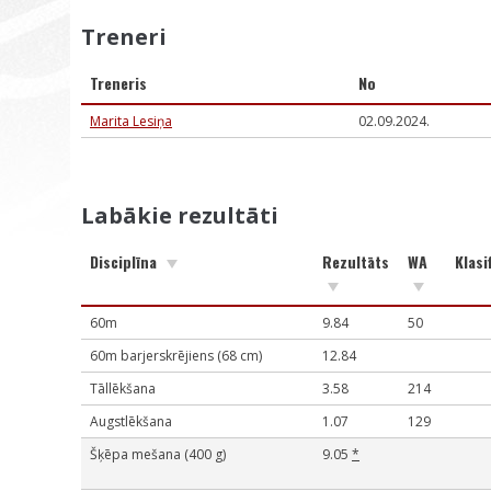
Treneri
Treneris
No
Marita Lesiņa
02.09.2024.
Labākie rezultāti
Disciplīna
Rezultāts
WA
Klasi
60m
9.84
50
60m barjerskrējiens (68 cm)
12.84
Tāllēkšana
3.58
214
Augstlēkšana
1.07
129
Šķēpa mešana (400 g)
9.05
*