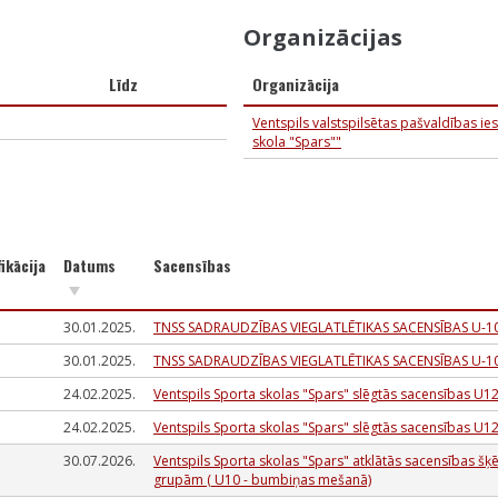
Organizācijas
Līdz
Organizācija
Ventspils valstspilsētas pašvaldības ie
skola "Spars""
fikācija
Datums
Sacensības
30.01.2025.
TNSS SADRAUDZĪBAS VIEGLATLĒTIKAS SACENSĪBAS U-1
30.01.2025.
TNSS SADRAUDZĪBAS VIEGLATLĒTIKAS SACENSĪBAS U-1
24.02.2025.
Ventspils Sporta skolas "Spars" slēgtās sacensības U
24.02.2025.
Ventspils Sporta skolas "Spars" slēgtās sacensības U
30.07.2026.
Ventspils Sporta skolas "Spars" atklātās sacensības
grupām ( U10 - bumbiņas mešanā)