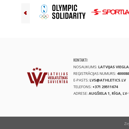
KONTAKTI:
NOSAUKUMS:
LATVIJAS VIEGL
REĢISTRĀCIJAS NUMURS:
400080
E-PASTS:
LVS@ATHLETICS.LV
TELEFONS:
+371 29511674
ADRESE:
AUGŠIELA 1, RĪGA, LV-
Zi