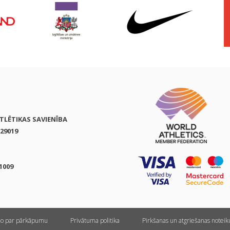
ATLĒTIKAS SAVIENĪBA
29019
1009
ņo par pārkāpumu
Privātuma politika
Pirkšanas un atgriešanas notei