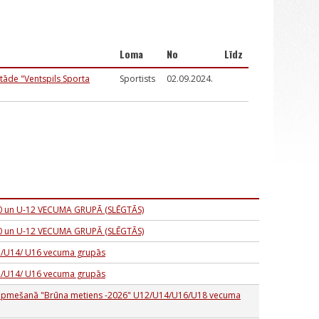
Loma
No
Līdz
stāde "Ventspils Sporta
Sportists
02.09.2024.
0 un U-12 VECUMA GRUPĀ (SLĒGTĀS)
0 un U-12 VECUMA GRUPĀ (SLĒGTĀS)
12/U14/ U16 vecuma grupās
12/U14/ U16 vecuma grupās
 šķēpmešanā "Brūna metiens -2026" U12/U14/U16/U18 vecuma