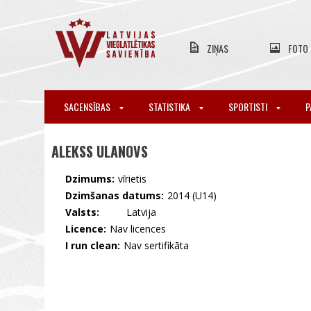
ZIŅAS
FOTO
SACENSĪBAS
STATISTIKA
SPORTISTI
P
ALEKSS ULANOVS
Dzimums:
vīrietis
Dzimšanas datums:
2014 (U14)
Valsts:
🇱🇻 Latvija
Licence:
Nav licences
I run clean:
Nav sertifikāta