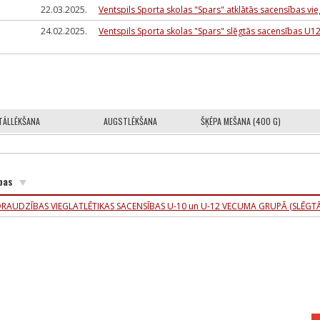
22.03.2025.
Ventspils Sporta skolas "Spars" atklātās sacensības v
24.02.2025.
Ventspils Sporta skolas "Spars" slēgtās sacensības U
TĀLLĒKŠANA
AUGSTLĒKŠANA
ŠĶĒPA MEŠANA (400 G)
bas
RAUDZĪBAS VIEGLATLĒTIKAS SACENSĪBAS U-10 un U-12 VECUMA GRUPĀ (SLĒGTĀ