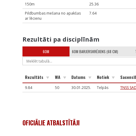
150m
25.36
Pildbumbas mešana no apakšas
7.64
ar lēcienu
Rezultāti pa disciplīnām
60M
60M BARJERSKRĒJIENS (68 CM)
Rezultāts
WA
Datums
Notiek
Sacensī
9.84
50
30.01.2025.
Telpās
TNSS SAD
OFICIĀLIE ATBALSTĪTĀJI