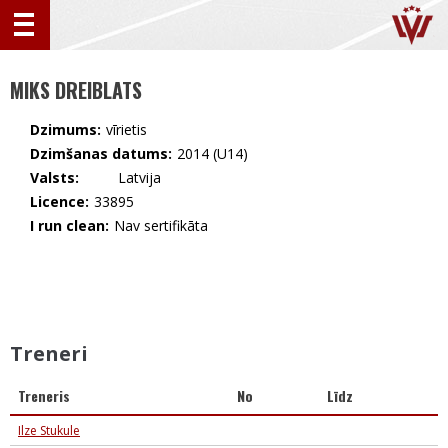
MIKS DREIBLATS
Dzimums:
vīrietis
Dzimšanas datums:
2014 (U14)
Valsts:
🇱🇻 Latvija
Licence:
33895
I run clean:
Nav sertifikāta
Treneri
Treneris
No
Līdz
Ilze Stukule