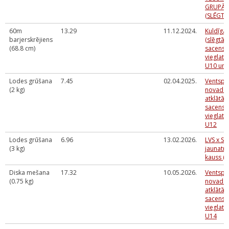
GRUPĀ
(SLĒGTĀ
60m
13.29
11.12.2024.
Kuldīga
barjerskrējiens
(slēgtās)
(68.8 cm)
sacensī
vieglatlē
U10 un 
Lodes grūšana
7.45
02.04.2025.
Ventspil
(2 kg)
novada 
atklātās
sacensī
vieglatlē
U12
Lodes grūšana
6.96
13.02.2026.
LVS x Sp
(3 kg)
jaunatn
kauss (
Diska mešana
17.32
10.05.2026.
Ventspil
(0.75 kg)
novada 
atklātās
sacensī
vieglatlē
U14