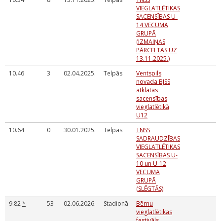
VIEGLATLĒTIKAS
SACENSĪBAS U-
14 VECUMA
GRUPĀ
(IZMAIŅAS
PĀRCELTAS UZ
13.11.2025.)
10.46
3
02.04.2025.
Telpās
Ventspils
novada BJSS
atklātās
sacensības
vieglatlētikā
U12
10.64
0
30.01.2025.
Telpās
TNSS
SADRAUDZĪBAS
VIEGLATLĒTIKAS
SACENSĪBAS U-
10 un U-12
VECUMA
GRUPĀ
(SLĒGTĀS)
9.82
*
53
02.06.2026.
Stadionā
Bērnu
vieglatlētikas
festivāls