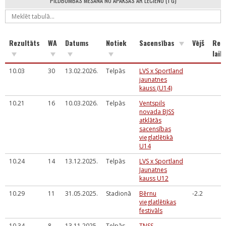
PILDBUMBAS MEŠANA NO APAKŠAS AR LĒCIENU (1 G)
Rezultāts
WA
Datums
Notiek
Sacensības
Vējš
Reak
laik
10.03
30
13.02.2026.
Telpās
LVS x Sportland
jaunatnes
kauss (U14)
10.21
16
10.03.2026.
Telpās
Ventspils
novada BJSS
atklātās
sacensības
vieglatlētikā
U14
10.24
14
13.12.2025.
Telpās
LVS x Sportland
Jaunatnes
kauss U12
10.29
11
31.05.2025.
Stadionā
Bērnu
-2.2
vieglatlētikas
festivāls
10.34
8
13.11.2025.
Telpās
TNSS