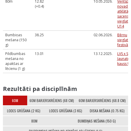
80m
12.82
10.05.2026.
Ventspil
(+0.4)
novada 
atklātās
sacensī
vieglatlē
U14
Bumbiņas
38.25
02.06.2026.
Bērnu
mešana (150
vieglatlē
g)
festivāls
Pildbumbas
13.01
13.12.2025.
LVS x Sp
mešana no
Jaunatn
apakšas ar
kauss U
lēcienu (1 g)
Rezultāti pa disciplīnām
60M
60M BARJERSKRĒJIENS (68 CM)
60M BARJERSKRĒJIENS (68.8 CM)
LODES GRŪŠANA (2 KG)
LODES GRŪŠANA (3 KG)
DISKA MEŠANA (0.75 KG)
80M
BUMBIŅAS MEŠANA (150 G)