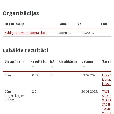
Organizācijas
Organizācija
Loma
No
Līdz
Kuldīgas novada sporta skola
Sportists
01.09.2024.
Labākie rezultāti
Disciplīna
Rezultāts
WA
Klasifikācija
Datums
Sacens
60m
10.03
30
13.02.2026.
LVS x Sp
jaunatn
kauss (
60m
12.91
30.01.2025.
TNSS
barjerskrējiens
SADRAU
(68 cm)
VIEGLAT
SACENSĪ
10 un U
VECUM