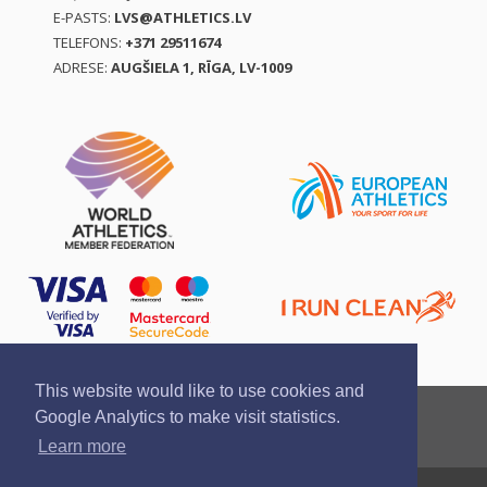
E-PASTS:
LVS@ATHLETICS.LV
TELEFONS:
+371 29511674
ADRESE:
AUGŠIELA 1, RĪGA, LV-1009
This website would like to use cookies and
Ziņo par pārkāpumu
Privātuma politika
Google Analytics to make visit statistics.
Pirkšanas un atgriešanas noteikumi
Learn more