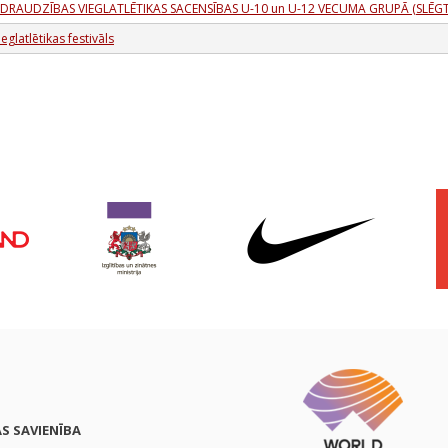
ADRAUDZĪBAS VIEGLATLĒTIKAS SACENSĪBAS U-10 un U-12 VECUMA GRUPĀ (SLĒGT
eglatlētikas festivāls
AS SAVIENĪBA