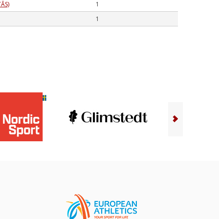
ĀS)
1
1