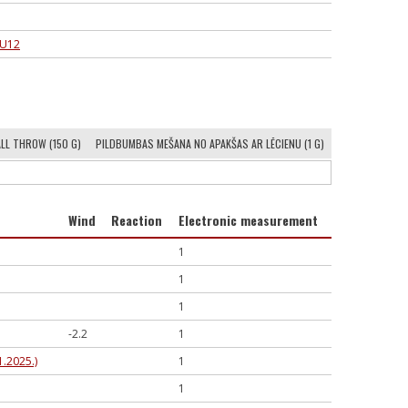
 U12
LL THROW (150 G)
PILDBUMBAS MEŠANA NO APAKŠAS AR LĒCIENU (1 G)
Wind
Reaction
Electronic measurement
1
1
1
-2.2
1
.2025.)
1
1