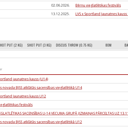
02.06.2026.
Bērnu vieglatlētikas festivāls
13.12.2025.
LVS x Sportland Jaunatnes kauss
HOT PUT (2 KG)
SHOT PUT (3 KG)
DISCUS THROW (0.75 KG)
80M
BA
portland jaunatnes kauss (U14)
ls novada BJSS atklātās sacensības vieglatlētikā U14
portland Jaunatnes kauss U12
eglatlētikas festivāls
EGLATLĒTIKAS SACENSĪBAS U-14 VECUMA GRUPĀ (IZMAIŅAS PĀRCELTAS UZ 13.11
ls novada BJSS atklātās sacensības vieglatlētikā U12