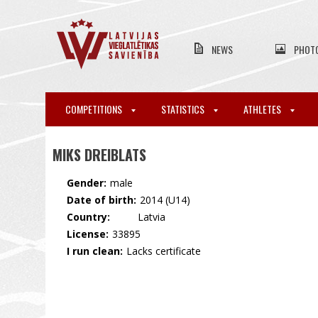
NEWS
PHOT
COMPETITIONS
STATISTICS
ATHLETES
MIKS DREIBLATS
Gender:
male
Date of birth:
2014 (U14)
Country:
🇱🇻 Latvia
License:
33895
I run clean:
Lacks certificate