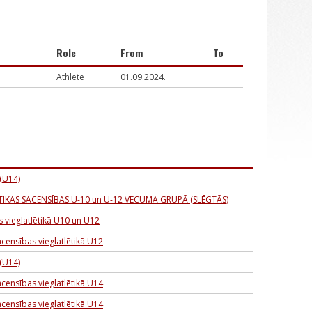
Role
From
To
Athlete
01.09.2024.
 (U14)
IKAS SACENSĪBAS U-10 un U-12 VECUMA GRUPĀ (SLĒGTĀS)
s vieglatlētikā U10 un U12
acensības vieglatlētikā U12
 (U14)
acensības vieglatlētikā U14
acensības vieglatlētikā U14