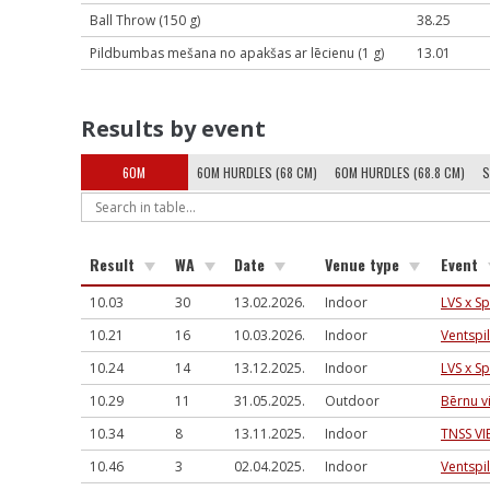
Ball Throw (150 g)
38.25
Pildbumbas mešana no apakšas ar lēcienu (1 g)
13.01
Results by event
60M
60M HURDLES (68 CM)
60M HURDLES (68.8 CM)
S
Result
WA
Date
Venue type
Event
10.03
30
13.02.2026.
Indoor
LVS x S
10.21
16
10.03.2026.
Indoor
Ventspi
10.24
14
13.12.2025.
Indoor
LVS x S
10.29
11
31.05.2025.
Outdoor
Bērnu vi
10.34
8
13.11.2025.
Indoor
TNSS VI
10.46
3
02.04.2025.
Indoor
Ventspi