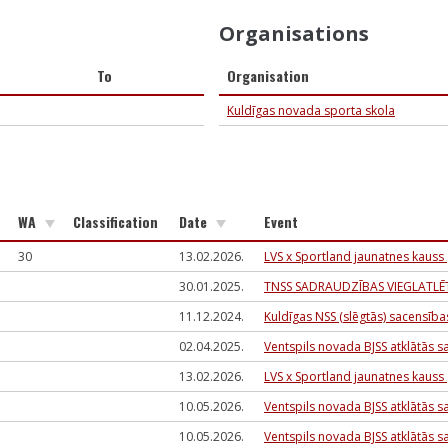
Organisations
To
Organisation
Kuldīgas novada sporta skola
WA
Classification
Date
Event
30
13.02.2026.
LVS x Sportland jaunatnes kauss
30.01.2025.
TNSS SADRAUDZĪBAS VIEGLATLĒT
11.12.2024.
Kuldīgas NSS (slēgtās) sacensība
02.04.2025.
Ventspils novada BJSS atklātās s
13.02.2026.
LVS x Sportland jaunatnes kauss
10.05.2026.
Ventspils novada BJSS atklātās s
10.05.2026.
Ventspils novada BJSS atklātās s