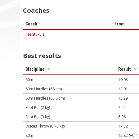
Coaches
Coach
From
Ilze Stukule
Best results
Discipline
Result
60m
10.03
60m Hurdles (68 cm)
12.91
60m Hurdles (68.8 cm)
13.29
Shot Put (2 kg)
7.45
Shot Put (3 kg)
6.96
Discus Throw (0.75 kg)
17.32
80m
12.82 (+0.4)