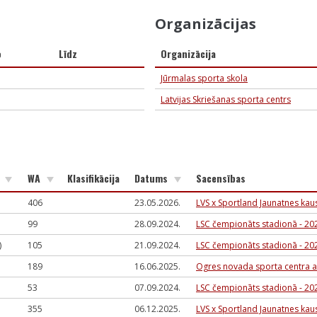
Organizācijas
o
Līdz
Organizācija
Jūrmalas sporta skola
Latvijas Skriešanas sporta centrs
s
WA
Klasifikācija
Datums
Sacensības
406
23.05.2026.
LVS x Sportland Jaunatnes kau
99
28.09.2024.
LSC čempionāts stadionā - 20
)
105
21.09.2024.
LSC čempionāts stadionā - 20
189
16.06.2025.
Ogres novada sporta centra 
53
07.09.2024.
LSC čempionāts stadionā - 20
355
06.12.2025.
LVS x Sportland Jaunatnes kau