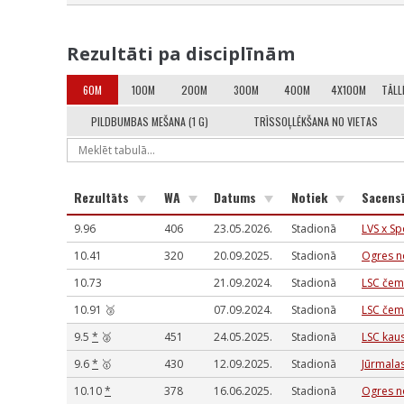
Rezultāti pa disciplīnām
60M
100M
200M
300M
400M
4X100M
TĀLL
PILDBUMBAS MEŠANA (1 G)
TRĪSSOĻLĒKŠANA NO VIETAS
Rezultāts
WA
Datums
Notiek
Sacens
9.96
406
23.05.2026.
Stadionā
LVS x Sp
10.41
320
20.09.2025.
Stadionā
Ogres n
10.73
21.09.2024.
Stadionā
LSC čem
10.91 🥉
07.09.2024.
Stadionā
LSC čem
9.5
*
🥈
451
24.05.2025.
Stadionā
LSC kau
9.6
*
🥇
430
12.09.2025.
Stadionā
Jūrmalas
10.10
*
378
16.06.2025.
Stadionā
Ogres n