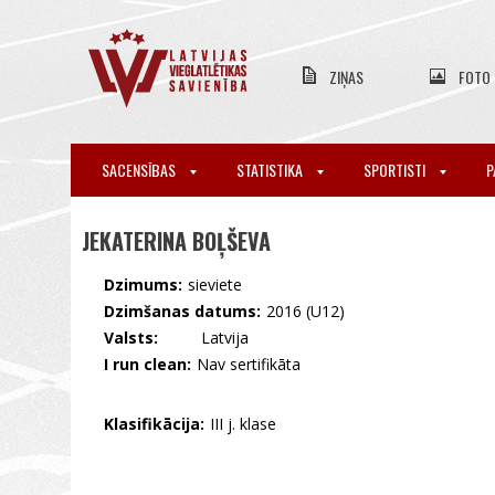
ZIŅAS
FOTO
SACENSĪBAS
STATISTIKA
SPORTISTI
P
JEKATERINA BOĻŠEVA
Dzimums:
sieviete
Dzimšanas datums:
2016 (U12)
Valsts:
🇱🇻 Latvija
I run clean:
Nav sertifikāta
Klasifikācija:
III j. klase