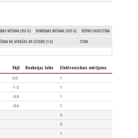
ŅAS MEŠANA (150 G)
BUMBIŅAS MEŠANA (300 G)
BĒRNU DAUDZCĪŅA
ANA NO APAKŠAS AR LĒCIENU (1 G)
120M
Vējš
Reakcijas laiks
Elektroniskais mērījums
0.0
1
-1.5
1
-0.9
1
-0.6
1
0
0
1