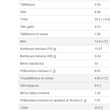
Tāllēkšana
3.36
50m
8.40
150m
26.11 (-0.3)
30m gaitā
4.72
Tāllēkšana no vietas
1.60
80m
14.4 (+?)
*
Bumbiņas mešana (150 g)
15.57
Bumbiņas mešana (300 g)
9.34
Bērnu daudzcīņa
50
Pildbumbas mešana (1 g)
8.55
Trīssoļlēkšana no vietas
4.35 (+?)
*
50m barjeras
9.9
*
Bērnu šķēpa mešana
7.23
Pildbumbas mešana no apakšas ar lēcienu (1 g)
7.67
120m
20.9
*