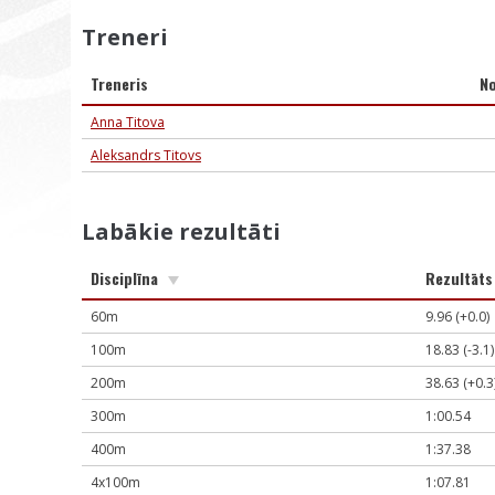
Treneri
Treneris
N
Anna Titova
Aleksandrs Titovs
Labākie rezultāti
Disciplīna
Rezultāt
60m
9.96 (+0.0)
100m
18.83 (-3.1)
200m
38.63 (+0.3
300m
1:00.54
400m
1:37.38
4x100m
1:07.81