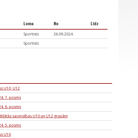
Loma
No
Līdz
Sportists
26.09.2024.
Sportists
ss U10, U12
24. 7. posms
24. 6. posms
atklātās sacensības U10 un U12 grupām
24. 5. posms
ss U10