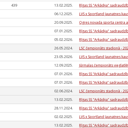
439
13.02.2025.
Rīgas SS "Arkādija" sadraudzī
06.12.2025.
LVS x Sportland Jaunatnes kau
20.09.2025.
Ogres novada sporta centra a
07.01.2025.
Rīgas SS "Arkādija" sadraudzī
05.02.2026.
Rīgas SS "Arkadija" sadraudz
26.05.2024.
LSC čempionāts stadionā - 20
23.05.2026.
LVS x Sportland Jaunatnes kau
12.09.2025.
Jūrmalas čempionāts vieglatlē
07.01.2026.
Rīgas SS “Arkādija” sadraudzī
07.01.2026.
Rīgas SS “Arkādija” sadraudzī
02.06.2024.
LSC čempionāts stadionā - 20
13.02.2025.
Rīgas SS "Arkādija" sadraudzī
28.11.2024.
Rīgas SS "Arkādija" sadraudzī
02.02.2025.
LVS x Sportland Jaunatnes kau
13.02.2025.
Rīgas SS "Arkādija" sadraudzī