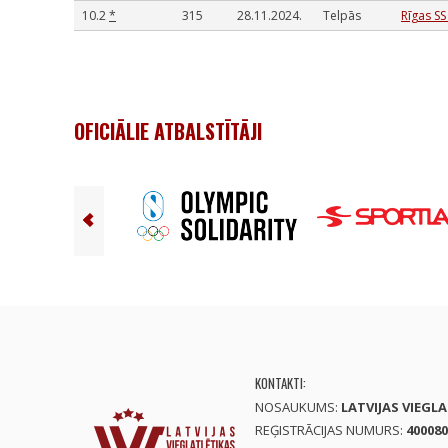
10.2
*
315
28.11.2024.
Telpās
Rīgas SS
OFICIĀLIE ATBALSTĪTĀJI
KONTAKTI:
NOSAUKUMS:
LATVIJAS VIEGL
REĢISTRĀCIJAS NUMURS:
400080