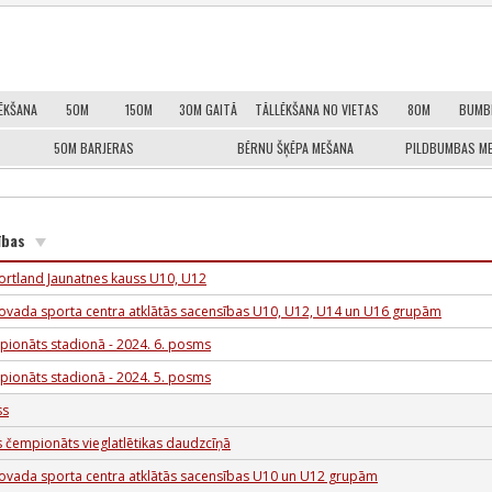
ĒKŠANA
50M
150M
30M GAITĀ
TĀLLĒKŠANA NO VIETAS
80M
BUMBI
50M BARJERAS
BĒRNU ŠĶĒPA MEŠANA
PILDBUMBAS MEŠ
ības
ortland Jaunatnes kauss U10, U12
ovada sporta centra atklātās sacensības U10, U12, U14 un U16 grupām
pionāts stadionā - 2024. 6. posms
pionāts stadionā - 2024. 5. posms
ss
 čempionāts vieglatlētikas daudzcīņā
ovada sporta centra atklātās sacensības U10 un U12 grupām