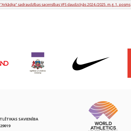
 "Arkādija" sadraudzības sacensības VFS daudzcīņās 2024./2025. m.g. 1. posms
ATLĒTIKAS SAVIENĪBA
29019