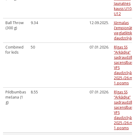
Jaunatnes
kauss U10,
U12
Ball Throw
9.34
12.09.2025.
Jūrmalas
(300 g)
čempionāts
vieglatlētika
daudzcīņā
Combined
50
07.01.2026.
Rīgas SS
for kids
“Arkādija”
sadraudzīb
sacensības
VFS
daudzcīņās
2025./26.m.
1.posms
Pildbumbas
8.55
07.01.2026.
Rīgas SS
mešana (1
“Arkādija”
g)
sadraudzīb
sacensības
VFS
daudzcīņās
2025./26.m.
1.posms