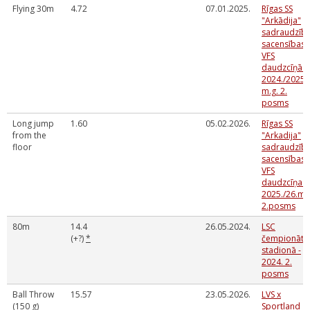
Flying 30m
4.72
07.01.2025.
Rīgas SS
"Arkādija"
sadraudzīb
sacensības
VFS
daudzcīņās
2024./2025.
m.g. 2.
posms
Long jump
1.60
05.02.2026.
Rīgas SS
from the
"Arkadija"
floor
sadraudzīb
sacensības
VFS
daudzcīņas
2025./26.mg
2.posms
80m
14.4
26.05.2024.
LSC
(+?)
*
čempionāts
stadionā -
2024. 2.
posms
Ball Throw
15.57
23.05.2026.
LVS x
(150 g)
Sportland