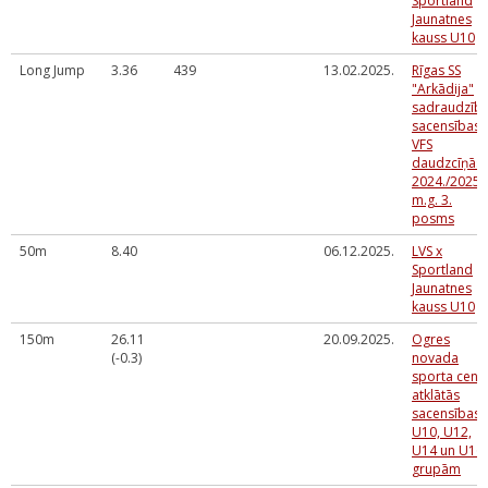
Sportland
Jaunatnes
kauss U10
Long Jump
3.36
439
13.02.2025.
Rīgas SS
"Arkādija"
sadraudzīb
sacensības
VFS
daudzcīņās
2024./2025.
m.g. 3.
posms
50m
8.40
06.12.2025.
LVS x
Sportland
Jaunatnes
kauss U10
150m
26.11
20.09.2025.
Ogres
(-0.3)
novada
sporta cent
atklātās
sacensības
U10, U12,
U14 un U16
grupām