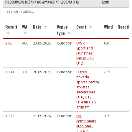
PILDBUMBAS MEŠANA NO APAKŠAS AR LĒCIENU (1 G)
120M
Result
WA
Date
Venue
Event
Wind
Reactio
type
9.96
406
23.05.2026.
Outdoor
LVS x
0.0
Sportland
Jaunatnes
kauss U10,
U12
10.41
320
20.09.2025.
Outdoor
Ogres
-1.5
novada
sporta centra
atklātās
sacensības
U10, U12,
U14 un U16
grupām
10.73
21.09.2024.
Outdoor
LSC
-0.9
čempionāts
stadionā -
2024. 6.