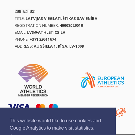
CONTACT US:
TITLE:
LATVIJAS VIEGLATLĒTIKAS SAVIENĪBA
REGISTRATION NUMBER:
40008029019
EMAIL:
LVS@ATHLETICS.LV
PHONE:
+371 29511674
ADDRESS:
AUGŠIELA 1, RĪGA, LV-1009
This website would like to use cookies and
Google Analytics to make visit statistics.