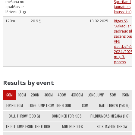
mešana no
Sportland
apakšas ar
Jaunatnes
lēcienu (1 g)
kauss U10
120m
20.9
*
13.02.2025.
Rīgas SS
"Arkādija"
sadraudzīb
sacensības
VFS
daudzcīņās
2024./2025.
m.g. 3.
posms
Results by event
60M
100M
200M
300M
400M
4X100M
LONG JUMP
50M
150M
FLYING 30M
LONG JUMP FROM THE FLOOR
80M
BALL THROW (150 G)
BALL THROW (300 G)
COMBINED FOR KIDS
PILDBUMBAS MEŠANA (1 G)
TRIPLE JUMP FROM THE FLOOR
50M HURDLES
KIDS JAVELIN THROW