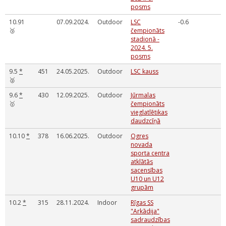
posms
10.91
07.09.2024.
Outdoor
LSC
-0.6
🥉
čempionāts
stadionā -
2024. 5.
posms
9.5
*
451
24.05.2025.
Outdoor
LSC kauss
🥈
9.6
*
430
12.09.2025.
Outdoor
Jūrmalas
🥇
čempionāts
vieglatlētikas
daudzcīņā
10.10
*
378
16.06.2025.
Outdoor
Ogres
novada
sporta centra
atklātās
sacensības
U10 un U12
grupām
10.2
*
315
28.11.2024.
Indoor
Rīgas SS
"Arkādija"
sadraudzības