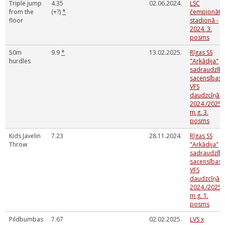
Triple jump
4.35
02.06.2024.
LSC
from the
(+?)
*
čempionāts
floor
stadionā -
2024. 3.
posms
50m
9.9
*
13.02.2025.
Rīgas SS
hurdles
"Arkādija"
sadraudzīb
sacensības
VFS
daudzcīņās
2024./2025.
m.g. 3.
posms
Kids Javelin
7.23
28.11.2024.
Rīgas SS
Throw
"Arkādija"
sadraudzīb
sacensības
VFS
daudzcīņās
2024./2025.
m.g. 1.
posms
Pildbumbas
7.67
02.02.2025.
LVS x