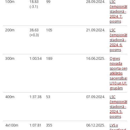
100m
18.83
99
28.09.2024.
LSC
(-3.1)
čempionāts
stadionā -
2024. 7.
posms
200m
38.63
105
21.09.2024.
LSC
(+0.3)
čempionāts
stadionā -
2024. 6.
posms
300m
1:00.54
189
16.06.2025.
Ogres
novada
sporta cent
atklātās
sacensības
U10 un U12
grupām
400m
1:37.38
53
07.09.2024.
LSC
čempionāts
stadionā -
2024. 5.
posms
4x100m
1:07.81
355
06.12.2025.
LVS x