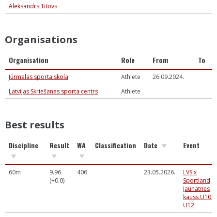
Aleksandrs Titovs
Organisations
Organisation
Role
From
To
Jūrmalas sporta skola
Athlete
26.09.2024.
Latvijas Skriešanas sporta centrs
Athlete
Best results
Discipline
Result
WA
Classification
Date
Event
60m
9.96
406
23.05.2026.
LVS x
(+0.0)
Sportland
Jaunatnes
kauss U10,
U12