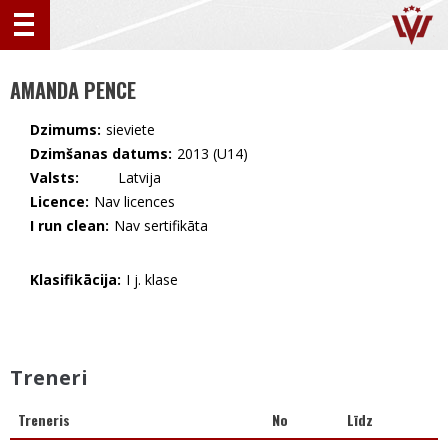
AMANDA PENCE
Dzimums:
sieviete
Dzimšanas datums:
2013 (U14)
Valsts:
🇱🇻 Latvija
Licence:
Nav licences
I run clean:
Nav sertifikāta
Klasifikācija:
I j. klase
Treneri
Treneris
No
Līdz