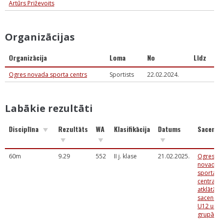
Artūrs Priževoits
Organizācijas
Organizācija
Loma
No
Līdz
Ogres novada sporta centrs
Sportists
22.02.2024.
Labākie rezultāti
Disciplīna
Rezultāts
WA
Klasifikācija
Datums
Sacens
60m
9.29
552
II j. klase
21.02.2025.
Ogres
novada
sporta
centra
atklātās
sacens
U12 un
grupā