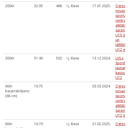
200m
32.05
468
I j. klase
17.01.2025.
Ogres
novada
sporta
centra
atklātās
sacens
U10 gr
un
tāllēkš
U12 gr
300m
51.40
502
I j. klase
13.12.2024.
LVS x
Sportla
Jaunatn
kauss U
U12
60m
10.75
03.03.2024.
Ogres
barjerskrējiens
novada
(68 cm)
sporta
centra
atklātās
sacens
U12 gr
60m
10.70
I j. klase
21.02.2025.
Ogres