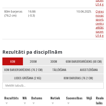
sacens
U14 gr
80m barjeras
16.86
10.06.2025.
Ogres
(76.2 cm)
(-0.3)
novada
sporta
centra
atklātās
sacens
U14 gr
Rezultāti pa disciplīnām
60M
200M
300M
60M BARJERSKRĒJIENS (68 CM)
60M BARJERSKRĒJIENS (76.2 CM)
TĀLLĒKŠANA
AUGSTLĒKŠANA
LODES GRŪŠANA (2 KG)
80M BARJERAS (76.2 CM)
Rezultāts
WA
Datums
Notiek
Sacensības
Vējš
Reakci
laiks