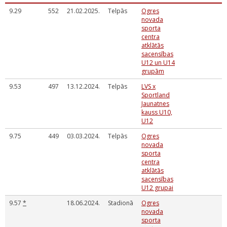
9.29
552
21.02.2025.
Telpās
Ogres
novada
sporta
centra
atklātās
sacensības
U12 un U14
grupām
9.53
497
13.12.2024.
Telpās
LVS x
Sportland
Jaunatnes
kauss U10,
U12
9.75
449
03.03.2024.
Telpās
Ogres
novada
sporta
centra
atklātās
sacensības
U12 grupai
9.57
*
18.06.2024.
Stadionā
Ogres
novada
sporta