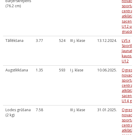
barjerskrējiens
novada
(76.2 cm)
sporta
centra
atklātās
sacens
U12 un
grupā
Tāllēkšana
3.77
524
III j. klase
13.12.2024.
LVS x
Sportla
Jaunatn
kauss U
U12
Augstlēkšana
1.35
593
I j. klase
10.06.2025.
Ogres
novada
sporta
centra
atklātās
sacens
U14 gr
Lodes grūšana
7.58
III j. klase
31.01.2025.
Ogres
(2 kg)
novada
sporta
centra
atklātās