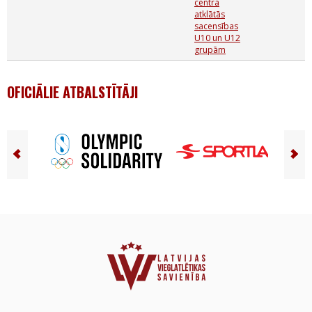
centra
atklātās
sacensības
U10 un U12
grupām
OFICIĀLIE ATBALSTĪTĀJI