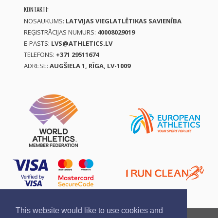
KONTAKTI:
NOSAUKUMS:
LATVIJAS VIEGLATLĒTIKAS SAVIENĪBA
REĢISTRĀCIJAS NUMURS:
40008029019
E-PASTS:
LVS@ATHLETICS.LV
TELEFONS:
+371 29511674
ADRESE:
AUGŠIELA 1, RĪGA, LV-1009
This website would like to use cookies and