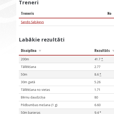
Treneri
Treneris
No
Sandis Sabājevs
Labākie rezultāti
Disciplīna
Rezultāts
200m
41.7
*
Tāllēkšana
2.77
50m
8.6
*
30m gaitā
5.26
Tāllēkšana no vietas
1.71
Bērnu daudzcīņa
80
Pildbumbas mešana (1 g)
6.60
50m barjeras
9.4
*