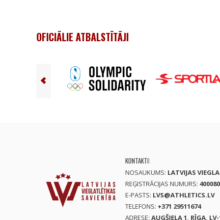
OFICIĀLIE ATBALSTĪTĀJI
KONTAKTI:
NOSAUKUMS:
LATVIJAS VIEGL
REĢISTRĀCIJAS NUMURS:
400080
E-PASTS:
LVS@ATHLETICS.LV
TELEFONS:
+371 29511674
ADRESE:
AUGŠIELA 1, RĪGA, LV-