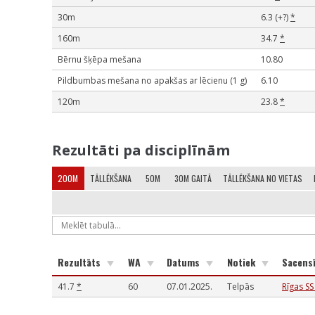
30m
6.3 (+?)
*
160m
34.7
*
Bērnu šķēpa mešana
10.80
Pildbumbas mešana no apakšas ar lēcienu (1 g)
6.10
120m
23.8
*
Rezultāti pa disciplīnām
200M
TĀLLĒKŠANA
50M
30M GAITĀ
TĀLLĒKŠANA NO VIETAS
Rezultāts
WA
Datums
Notiek
Sacens
41.7
*
60
07.01.2025.
Telpās
Rīgas SS