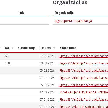
Organizācijas
Līdz
Organizācija
Rīgas sporta skola Arkādija
WA
Klasifikācija
Datums
Sacensības
60
07.01.2025.
Rīgas SS "Arkādija" sadraudzības s
318
13.02.2025.
Rīgas SS "Arkādija" sadraudzības s
05.02.2026.
Rīgas SS "Arkadija" sadraudzības 
07.01.2025.
Rīgas SS "Arkādija" sadraudzības s
05.02.2026.
Rīgas SS "Arkadija" sadraudzības 
27.03.2024.
SS “ARKĀDIJA” ATKLĀTĀS SACENSĪBA
07.01.2025.
Rīgas SS "Arkādija" sadraudzības s
07.01.2026.
Rīgas SS “Arkādija” sadraudzības s