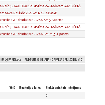
” AUDZĒKŅU KONTROLNORMATĪVU SACENSĪBAS VIEGLATLĒTIKĀ
S VFS DAUDZCĪŅĀS 2023./24.M.G. -6.POSMS
sacensības VFS daudzcīņas 2025./26.mg. 2.posms
” AUDZĒKŅU KONTROLNORMATĪVU SACENSĪBAS VIEGLATLĒTIKĀ
acensības VFS daudzcīņās 2024./2025. m.g. 3. posms
RNU ŠĶĒPA MEŠANA
PILDBUMBAS MEŠANA NO APAKŠAS AR LĒCIENU (1 G)
Vējš
Reakcijas laiks
Elektroniskais mērījums
0