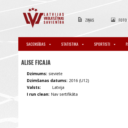
ZIŅAS
FOTO
SACENSĪBAS
STATISTIKA
SPORTISTI
P
ALISE FICAJA
Dzimums:
sieviete
Dzimšanas datums:
2016 (U12)
Valsts:
🇱🇻 Latvija
I run clean:
Nav sertifikāta