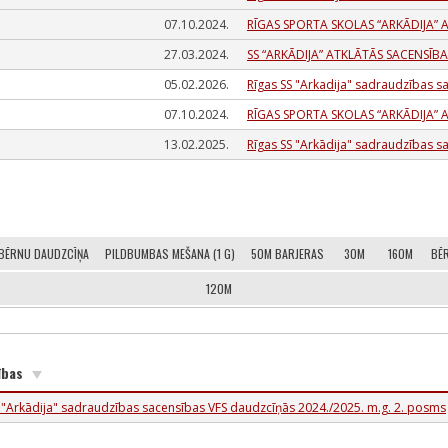
07.10.2024.
RĪGAS SPORTA SKOLAS “ARKĀDIJA
27.03.2024.
SS “ARKĀDIJA” ATKLĀTĀS SACENSĪBA
05.02.2026.
Rīgas SS "Arkadija" sadraudzības 
07.10.2024.
RĪGAS SPORTA SKOLAS “ARKĀDIJA
13.02.2025.
Rīgas SS "Arkādija" sadraudzības s
BĒRNU DAUDZCĪŅA
PILDBUMBAS MEŠANA (1 G)
50M BARJERAS
30M
160M
BĒ
120M
ības
 "Arkādija" sadraudzības sacensības VFS daudzcīņās 2024./2025. m.g. 2. posms