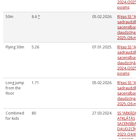
2024./2025. 
posms
50m
8.6
*
05.02.2026.
Rīgas SS "Ar
sadraudzīb
sacensības 
daudzcīņas
2025./26.mg
Flying 30m
5.26
07.01.2025.
Rīgas SS "Ar
sadraudzīb
sacensības 
daudzcīņās
2024./2025. 
posms
Long jump
1.71
05.02.2026.
Rīgas SS "Ar
from the
sadraudzīb
floor
sacensības 
daudzcīņas
2025./26.mg
Combined
80
27.03.2024.
SS “ARKĀDIJ
for kids
ATKLĀTĀS
SACENSĪBAS
DAUDZCĪŅĀ
2023./24.M.