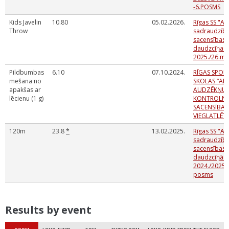
-6.POSMS
Kids Javelin
10.80
05.02.2026.
Rīgas SS "Ar
Throw
sadraudzīb
sacensības 
daudzcīņas
2025./26.mg
Pildbumbas
6.10
07.10.2024.
RĪGAS SPOR
mešana no
SKOLAS “ARK
apakšas ar
AUDZĒKŅU
lēcienu (1 g)
KONTROLN
SACENSĪBAS
VIEGLATLĒT
120m
23.8
*
13.02.2025.
Rīgas SS "Ar
sadraudzīb
sacensības 
daudzcīņās
2024./2025. 
posms
Results by event