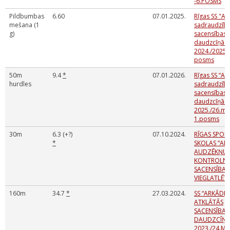
-6.POSMS
Pildbumbas
6.60
07.01.2025.
Rīgas SS "Ar
mešana (1
sadraudzīb
g)
sacensības 
daudzcīņās
2024./2025. 
posms
50m
9.4
*
07.01.2026.
Rīgas SS “Ar
hurdles
sadraudzīb
sacensības 
daudzcīņās
2025./26.m.
1.posms
30m
6.3 (+?)
07.10.2024.
RĪGAS SPOR
*
SKOLAS “ARK
AUDZĒKŅU
KONTROLN
SACENSĪBAS
VIEGLATLĒT
160m
34.7
*
27.03.2024.
SS “ARKĀDIJ
ATKLĀTĀS
SACENSĪBAS
DAUDZCĪŅĀ
2023./24.M.