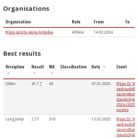
Organisations
Organisation
Role
From
To
Rīgas sporta skola Arkādija
Athlete
14.02.2024.
Best results
Discipline
Result
WA
Classification
Date
Event
200m
41.7
*
60
07.01.2025.
Rīgas SS "Ar
sadraudzīb
sacensības 
daudzcīņās
2024./2025. 
posms
Long Jump
2.77
318
13.02.2025.
Rīgas SS "Ar
sadraudzīb
sacensības 
daudzcīņās