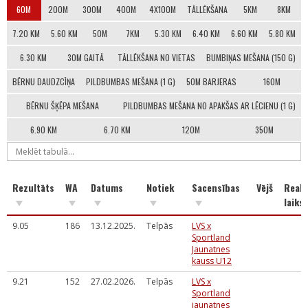
60M
200M
300M
400M
4X100M
TĀLLĒKŠANA
5KM
8KM
7.20 KM
5.60 KM
50M
7KM
5.30 KM
6.40 KM
6.60 KM
5.80 KM
6.30 KM
30M GAITĀ
TĀLLĒKŠANA NO VIETAS
BUMBIŅAS MEŠANA (150 G)
BĒRNU DAUDZCĪŅA
PILDBUMBAS MEŠANA (1 G)
50M BARJERAS
160M
BĒRNU ŠĶĒPA MEŠANA
PILDBUMBAS MEŠANA NO APAKŠAS AR LĒCIENU (1 G)
6.90 KM
6.70 KM
120M
350M
Rezultāts
WA
Datums
Notiek
Sacensības
Vējš
Reakc
laiks
9.05
186
13.12.2025.
Telpās
LVS x
Sportland
Jaunatnes
kauss U12
9.21
152
27.02.2026.
Telpās
LVS x
Sportland
jaunatnes