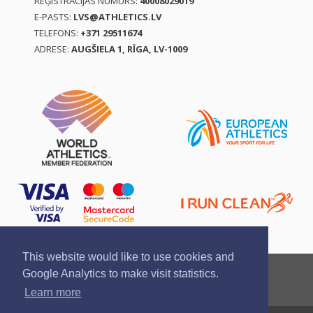
REĢISTRĀCIJAS NUMURS:
40008029019
E-PASTS:
LVS@ATHLETICS.LV
TELEFONS:
+371 29511674
ADRESE:
AUGŠIELA 1, RĪGA, LV-1009
This website would like to use cookies and
Ziņo par pārkāpumu
Privātuma politika
Google Analytics to make visit statistics.
Pirkšanas un atgriešanas noteikumi
Learn more