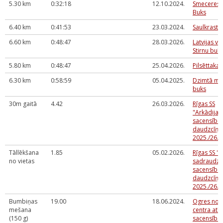
5.30 km
0:32:18
12.10.2024.
Smeceres s
Buks
6.40 km
0:41:53
23.03.2024.
Saulkrastu
6.60 km
0:48:47
28.03.2026.
Latvijas v
Stirnu buk
5.80 km
0:48:47
25.04.2026.
Pilsēttakas
6.30 km
0:58:59
05.04.2025.
Dzimtā mež
buks
30m gaitā
4.42
26.03.2026.
Rīgas SS
"Arkādija
sacensības
daudzcīņā
2025./26.m
Tāllēkšana
1.85
05.02.2026.
Rīgas SS "A
no vietas
sadraudzī
sacensības
daudzcīņa
2025./26.
Bumbiņas
19.00
18.06.2024.
Ogres nov
mešana
centra atkl
(150 g)
sacensība