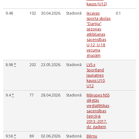
kauss (U12)
9.48
102
30.04.2026.
Stadionā
Iecavas
0.1
sporta skolas
"Dartija"
sezonas
atklāšanas
sacensības
U-12, U-18
vecuma
grupām
8.98
*
202
23.05.2026.
Stadionā
LVS x
Sportland
Jaunatnes
kauss U10,
U12
9.4
*
77
28.04.2026.
Stadionā
Mārupes NSS
slēgtās
vieglatlētikas
sacensības
četrcīņā
2013.-2017.
dz. gadiem
9.56
*
89
02.06.2026.
Stadionā
Bērnu