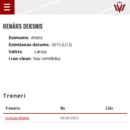
RENĀRS DEKSNIS
Dzimums:
vīrietis
Dzimšanas datums:
2015 (U12)
Valsts:
🇱🇻 Latvija
I run clean:
Nav sertifikāta
Treneri
Treneris
No
Līdz
Augusts Blekte
06.09.2023.