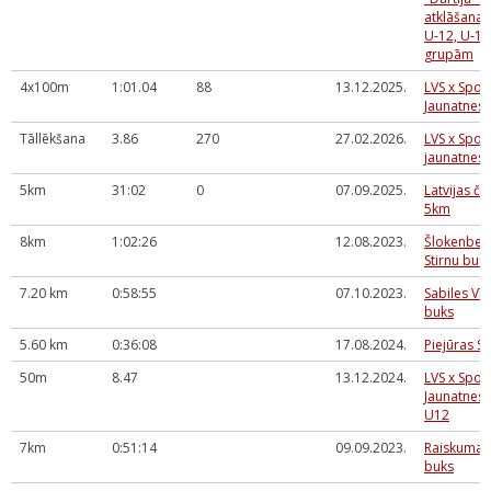
atklāšanas
U-12, U-1
grupām
4x100m
1:01.04
88
13.12.2025.
LVS x Spor
Jaunatnes
Tāllēkšana
3.86
270
27.02.2026.
LVS x Spor
jaunatnes 
5km
31:02
0
07.09.2025.
Latvijas č
5km
8km
1:02:26
12.08.2023.
Šlokenbek
Stirnu buk
7.20 km
0:58:55
07.10.2023.
Sabiles Vīn
buks
5.60 km
0:36:08
17.08.2024.
Piejūras St
50m
8.47
13.12.2024.
LVS x Spor
Jaunatnes 
U12
7km
0:51:14
09.09.2023.
Raiskuma e
buks