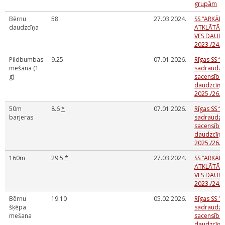
grupām
Bērnu
58
27.03.2024.
SS “ARKĀDI
daudzcīņa
ATKLĀTĀS 
VFS DAUD
2023./24.M
Pildbumbas
9.25
07.01.2026.
Rīgas SS “A
mešana (1
sadraudzī
g)
sacensības
daudzcīņā
2025./26.m
50m
8.6
*
07.01.2026.
Rīgas SS “A
barjeras
sadraudzī
sacensības
daudzcīņā
2025./26.m
160m
29.5
*
27.03.2024.
SS “ARKĀDI
ATKLĀTĀS 
VFS DAUD
2023./24.M
Bērnu
19.10
05.02.2026.
Rīgas SS "A
šķēpa
sadraudzī
mešana
sacensības
daudzcīņa