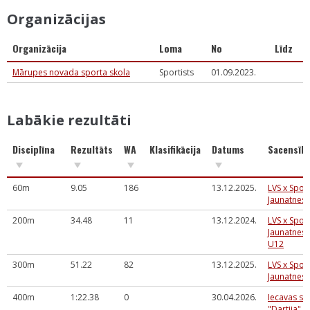
Organizācijas
Organizācija
Loma
No
Līdz
Mārupes novada sporta skola
Sportists
01.09.2023.
Labākie rezultāti
Disciplīna
Rezultāts
WA
Klasifikācija
Datums
Sacensīb
60m
9.05
186
13.12.2025.
LVS x Spor
Jaunatnes
200m
34.48
11
13.12.2024.
LVS x Spor
Jaunatnes 
U12
300m
51.22
82
13.12.2025.
LVS x Spor
Jaunatnes
400m
1:22.38
0
30.04.2026.
Iecavas sp
"Dartija" 