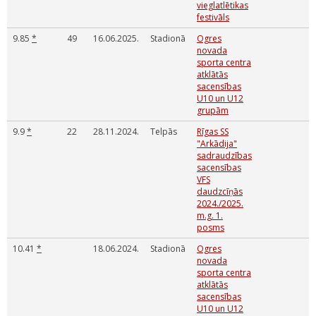
vieglatlētikas
festivāls
9.85
*
49
16.06.2025.
Stadionā
Ogres
novada
sporta centra
atklātās
sacensības
U10 un U12
grupām
9.9
*
22
28.11.2024.
Telpās
Rīgas SS
"Arkādija"
sadraudzības
sacensības
VFS
daudzcīņās
2024./2025.
m.g. 1.
posms
10.41
*
18.06.2024.
Stadionā
Ogres
novada
sporta centra
atklātās
sacensības
U10 un U12