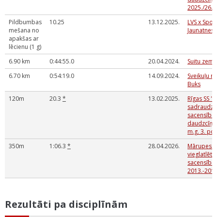
2025./26.
Pildbumbas
10.25
13.12.2025.
LVS x Spor
mešana no
Jaunatnes
apakšas ar
lēcienu (1 g)
6.90 km
0:44:55.0
20.04.2024.
Suitu zeme
6.70 km
0:54:19.0
14.09.2024.
Sveikuļu m
Buks
120m
20.3
*
13.02.2025.
Rīgas SS "A
sadraudzī
sacensības
daudzcīņās
m.g. 3. po
350m
1:06.3
*
28.04.2026.
Mārupes N
vieglatlēti
sacensības
2013.-2017
Rezultāti pa disciplīnām