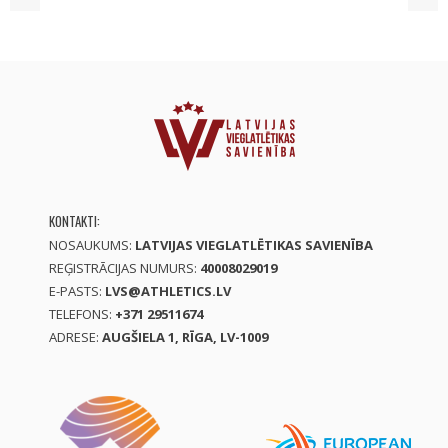
KONTAKTI:
NOSAUKUMS:
LATVIJAS VIEGLATLĒTIKAS SAVIENĪBA
REĢISTRĀCIJAS NUMURS:
40008029019
E-PASTS:
LVS@ATHLETICS.LV
TELEFONS:
+371 29511674
ADRESE:
AUGŠIELA 1, RĪGA, LV-1009