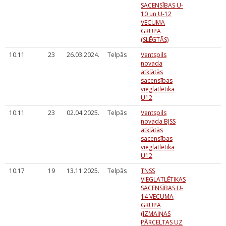
SACENSĪBAS U-
10 un U-12
VECUMA
GRUPĀ
(SLĒGTĀS)
10.11
23
26.03.2024.
Telpās
Ventspils
novada
atklātās
sacensības
vieglatlētikā
U12
10.11
23
02.04.2025.
Telpās
Ventspils
novada BJSS
atklātās
sacensības
vieglatlētikā
U12
10.17
19
13.11.2025.
Telpās
TNSS
VIEGLATLĒTIKAS
SACENSĪBAS U-
14 VECUMA
GRUPĀ
(IZMAIŅAS
PĀRCELTAS UZ