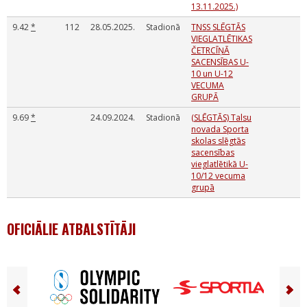
13.11.2025.)
9.42
*
112
28.05.2025.
Stadionā
TNSS SLĒGTĀS
VIEGLATLĒTIKAS
ČETRCĪŅĀ
SACENSĪBAS U-
10 un U-12
VECUMA
GRUPĀ
9.69
*
24.09.2024.
Stadionā
(SLĒGTĀS) Talsu
novada Sporta
skolas slēgtās
sacensības
vieglatlētikā U-
10/12 vecuma
grupā
OFICIĀLIE ATBALSTĪTĀJI