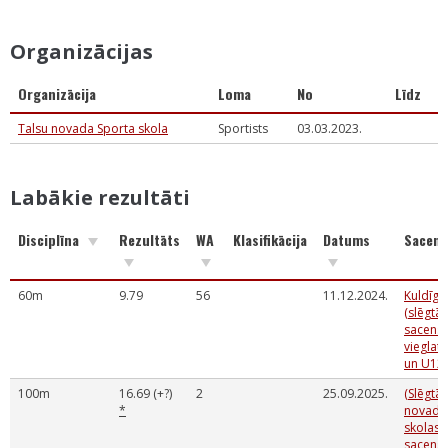
Organizācijas
Organizācija
Loma
No
Līdz
Talsu novada Sporta skola
Sportists
03.03.2023.
Labākie rezultāti
Disciplīna
Rezultāts
WA
Klasifikācija
Datums
Sacens
60m
9.79
56
11.12.2024.
Kuldīga
(slēgtās
sacens
vieglatl
un U12
100m
16.69 (+?)
2
25.09.2025.
(Slēgtās
*
novada
skolas 
sacens