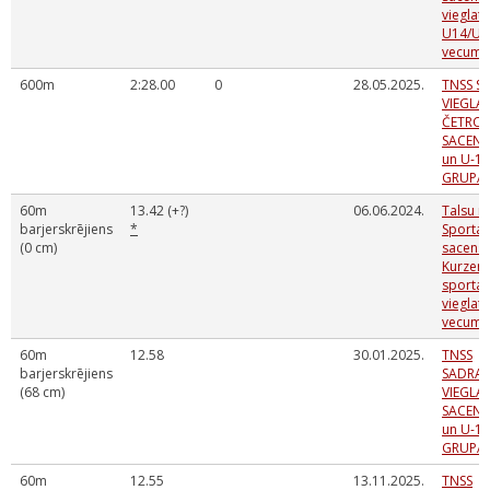
vieglatl
U14/U1
vecumu
600m
2:28.00
0
28.05.2025.
TNSS S
VIEGLA
ČETRCĪ
SACENS
un U-1
GRUPĀ
60m
13.42 (+?)
06.06.2024.
Talsu 
barjerskrējiens
*
Sporta 
(0 cm)
sacens
Kurzem
sporta
vieglatl
vecuma
60m
12.58
30.01.2025.
TNSS
barjerskrējiens
SADRA
(68 cm)
VIEGLA
SACENS
un U-1
GRUPĀ 
60m
12.55
13.11.2025.
TNSS