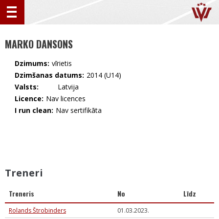
MARKO DANSONS
Dzimums:
vīrietis
Dzimšanas datums:
2014 (U14)
Valsts:
🇱🇻 Latvija
Licence:
Nav licences
I run clean:
Nav sertifikāta
Treneri
Treneris
No
Līdz
Rolands Štrobinders
01.03.2023.