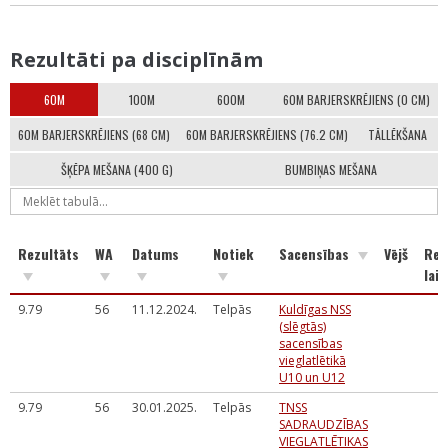
Rezultāti pa disciplīnām
60M
100M
600M
60M BARJERSKRĒJIENS (0 CM)
60M BARJERSKRĒJIENS (68 CM)
60M BARJERSKRĒJIENS (76.2 CM)
TĀLLĒKŠANA
ŠĶĒPA MEŠANA (400 G)
BUMBIŅAS MEŠANA
Rezultāts
WA
Datums
Notiek
Sacensības
Vējš
Rea
laik
9.79
56
11.12.2024.
Telpās
Kuldīgas NSS
(slēgtās)
sacensības
vieglatlētikā
U10 un U12
9.79
56
30.01.2025.
Telpās
TNSS
SADRAUDZĪBAS
VIEGLATLĒTIKAS