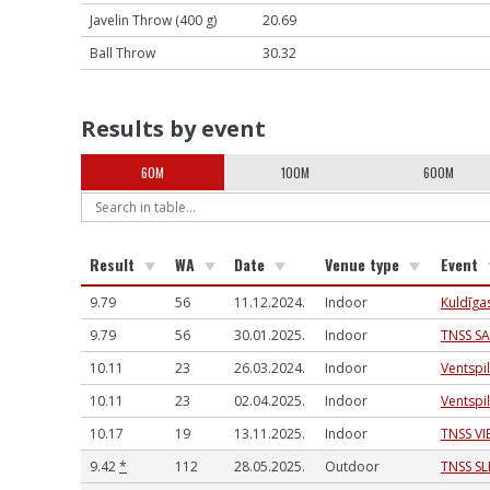
Javelin Throw (400 g)
20.69
Ball Throw
30.32
Results by event
60M
100M
600M
Result
WA
Date
Venue type
Event
9.79
56
11.12.2024.
Indoor
Kuldīga
9.79
56
30.01.2025.
Indoor
TNSS S
10.11
23
26.03.2024.
Indoor
Ventspi
10.11
23
02.04.2025.
Indoor
Ventspi
10.17
19
13.11.2025.
Indoor
TNSS VI
9.42
*
112
28.05.2025.
Outdoor
TNSS S