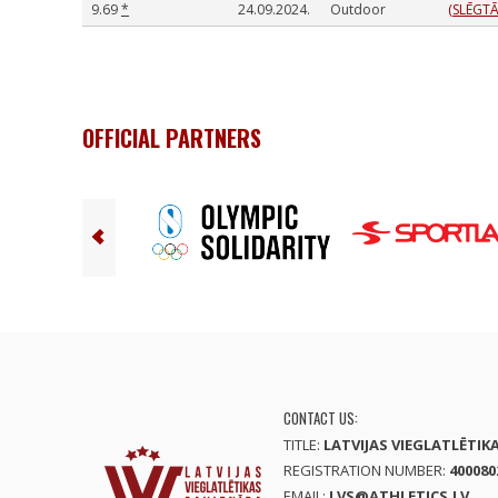
9.69
*
24.09.2024.
Outdoor
(SLĒGTĀ
OFFICIAL PARTNERS
CONTACT US:
TITLE:
LATVIJAS VIEGLATLĒTIK
REGISTRATION NUMBER:
400080
EMAIL:
LVS@ATHLETICS.LV