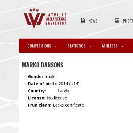
NEWS
PHOT
COMPETITIONS
STATISTICS
ATHLETES
MARKO DANSONS
Gender:
male
Date of birth:
2014 (U14)
Country:
🇱🇻 Latvia
License:
No license
I run clean:
Lacks certificate