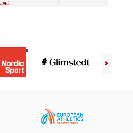
 grupā
1