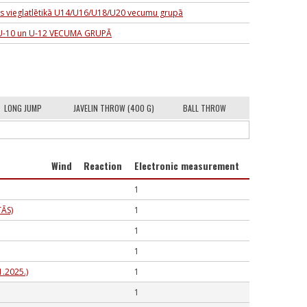
bas vieglatlētikā U14/U16/U18/U20 vecumu grupā
 U-10 un U-12 VECUMA GRUPĀ
LONG JUMP
JAVELIN THROW (400 G)
BALL THROW
Wind
Reaction
Electronic measurement
1
ĀS)
1
1
1
.2025.)
1
1