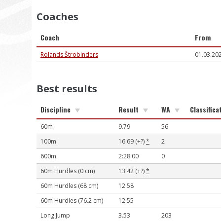
Coaches
Coach
From
Rolands Štrobinders
01.03.20
Best results
Discipline
Result
WA
Classifica
60m
9.79
56
100m
16.69 (+?)
*
2
600m
2:28.00
0
60m Hurdles (0 cm)
13.42 (+?)
*
60m Hurdles (68 cm)
12.58
60m Hurdles (76.2 cm)
12.55
Long Jump
3.53
203