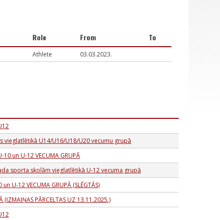
Role
From
To
Athlete
03.03.2023.
 U12
bas vieglatlētikā U14/U16/U18/U20 vecumu grupā
 U-10 un U-12 VECUMA GRUPĀ
da sporta skolām vieglatlētikā U-12 vecuma grupā
0 un U-12 VECUMA GRUPĀ (SLĒGTĀS)
 (IZMAIŅAS PĀRCELTAS UZ 13.11.2025.)
 U12