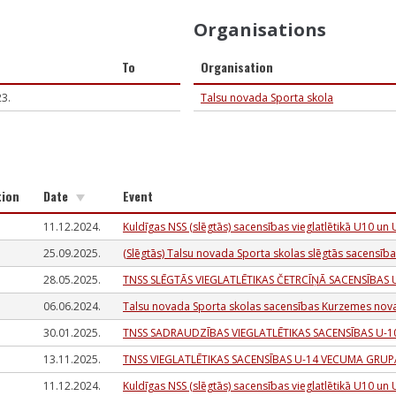
Organisations
To
Organisation
23.
Talsu novada Sporta skola
tion
Date
Event
11.12.2024.
Kuldīgas NSS (slēgtās) sacensības vieglatlētikā U10 un
25.09.2025.
(Slēgtās) Talsu novada Sporta skolas slēgtās sacensī
28.05.2025.
TNSS SLĒGTĀS VIEGLATLĒTIKAS ČETRCĪŅĀ SACENSĪBAS
06.06.2024.
Talsu novada Sporta skolas sacensības Kurzemes nova
30.01.2025.
TNSS SADRAUDZĪBAS VIEGLATLĒTIKAS SACENSĪBAS U-1
13.11.2025.
TNSS VIEGLATLĒTIKAS SACENSĪBAS U-14 VECUMA GRUPĀ
11.12.2024.
Kuldīgas NSS (slēgtās) sacensības vieglatlētikā U10 un