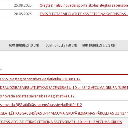
25.09.2025.
(Slēgtās) Talsu novada Sporta skolas slēgtās sacensī
28.05.2025.
TNSS SLĒGTĀS VIEGLATLĒTIKAS ČETRCĪŅĀ SACENSĪBAS
60M HURDLES (0 CM)
60M HURDLES (68 CM)
60M HURDLES (76.2 CM)
s NSS (slēgtās) sacensības vieglatlētikā U10 un U12
ADRAUDZĪBAS VIEGLATLĒTIKAS SACENSĪBAS U-10 un U-12 VECUMA GRUPĀ (SLĒGT
ls novada atklātās sacensības vieglatlētikā U12
ls novada BJSS atklātās sacensības vieglatlētikā U12
EGLATLĒTIKAS SACENSĪBAS U-14 VECUMA GRUPĀ (IZMAIŅAS PĀRCELTAS UZ 13.11
LĒGTĀS VIEGLATLĒTIKAS ČETRCĪŅĀ SACENSĪBAS U-10 un U-12 VECUMA GRUPĀ