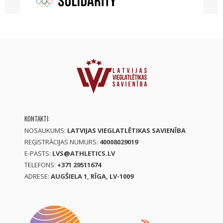
KONTAKTI:
NOSAUKUMS:
LATVIJAS VIEGLATLĒTIKAS SAVIENĪBA
REĢISTRĀCIJAS NUMURS:
40008029019
E-PASTS:
LVS@ATHLETICS.LV
TELEFONS:
+371 29511674
ADRESE:
AUGŠIELA 1, RĪGA, LV-1009