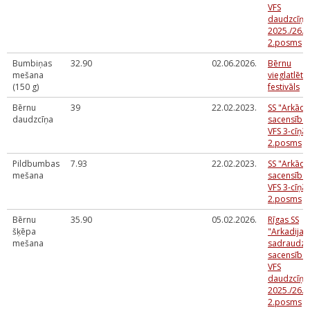
VFS
daudzcīņa
2025./26.m
2.posms
Bumbiņas
32.90
02.06.2026.
Bērnu
mešana
vieglatlēti
(150 g)
festivāls
Bērnu
39
22.02.2023.
SS "Arkādij
daudzcīņa
sacensība
VFS 3-cīņā
2.posms
Pildbumbas
7.93
22.02.2023.
SS "Arkādij
mešana
sacensība
VFS 3-cīņā
2.posms
Bērnu
35.90
05.02.2026.
Rīgas SS
šķēpa
"Arkadija"
mešana
sadraudzī
sacensība
VFS
daudzcīņa
2025./26.m
2.posms