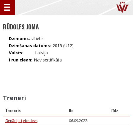
RŪDOLFS JOMA
Dzimums:
vīrietis
Dzimšanas datums:
2015 (U12)
Valsts:
🇱🇻 Latvija
I run clean:
Nav sertifikāta
Treneri
Treneris
No
Līdz
Genādijs Ļebedevs
06.09.2022.