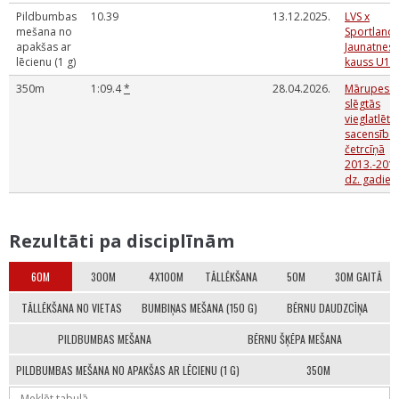
Pildbumbas
10.39
13.12.2025.
LVS x
mešana no
Sportland
apakšas ar
Jaunatnes
lēcienu (1 g)
kauss U12
350m
1:09.4
*
28.04.2026.
Mārupes N
slēgtās
vieglatlēti
sacensība
četrcīņā
2013.-2017
dz. gadie
Rezultāti pa disciplīnām
60M
300M
4X100M
TĀLLĒKŠANA
50M
30M GAITĀ
TĀLLĒKŠANA NO VIETAS
BUMBIŅAS MEŠANA (150 G)
BĒRNU DAUDZCĪŅA
PILDBUMBAS MEŠANA
BĒRNU ŠĶĒPA MEŠANA
PILDBUMBAS MEŠANA NO APAKŠAS AR LĒCIENU (1 G)
350M