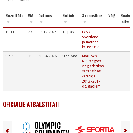
Rezultāts
WA
Datums
Notiek
Sacensības
Vējš
Reakci
laiks
10.11
23
13.12.2025.
Telpās
LVS x
Sportland
Jaunatnes
kauss U12
9.7
*
39
28.04.2026.
Stadionā
Mārupes
NSS slēgtās
vieglatlētikas
sacensības
četrcīņā
2013.-2017.
dz. gadiem
OFICIĀLIE ATBALSTĪTĀJI