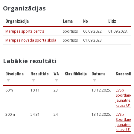
Organizācijas
Organizācija
Loma
No
Līdz
Mārupes sporta centrs
Sportists
06.09.2022.
01.09.2023.
Mārupes novada sporta skola
Sportists
01.09.2023.
Labākie rezultāti
Disciplīna
Rezultāts
WA
Klasifikācija
Datums
Sacensīb
60m
10.11
23
13.12.2025.
LVS x
Sportland
Jaunatnes
kauss U12
300m
54.31
24
13.12.2025.
LVS x
Sportland
Jaunatnes
kauss U12