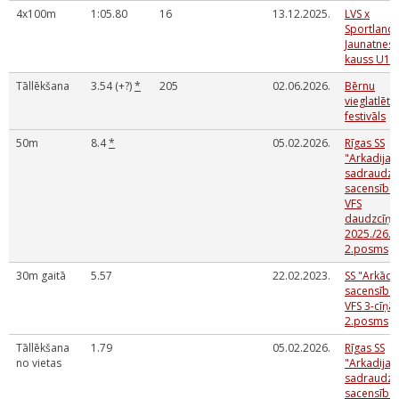
4x100m
1:05.80
16
13.12.2025.
LVS x
Sportland
Jaunatnes
kauss U12
Tāllēkšana
3.54 (+?)
*
205
02.06.2026.
Bērnu
vieglatlēti
festivāls
50m
8.4
*
05.02.2026.
Rīgas SS
"Arkadija"
sadraudzī
sacensība
VFS
daudzcīņa
2025./26.m
2.posms
30m gaitā
5.57
22.02.2023.
SS "Arkādij
sacensība
VFS 3-cīņā
2.posms
Tāllēkšana
1.79
05.02.2026.
Rīgas SS
no vietas
"Arkadija"
sadraudzī
sacensība