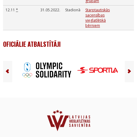
grupām
12.11
*
31.05.2022.
Stadionā
Starptautiskās
sacensības
vieglatlētikā
bērniem
OFICIĀLIE ATBALSTĪTĀJI