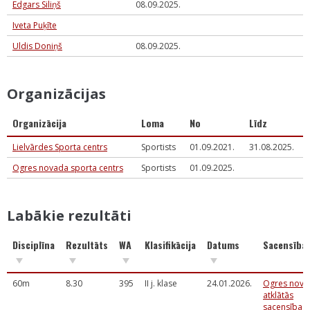
Edgars Siliņš
08.09.2025.
Iveta Puķīte
Uldis Doniņš
08.09.2025.
Organizācijas
Organizācija
Loma
No
Līdz
Lielvārdes Sporta centrs
Sportists
01.09.2021.
31.08.2025.
Ogres novada sporta centrs
Sportists
01.09.2025.
Labākie rezultāti
Disciplīna
Rezultāts
WA
Klasifikācija
Datums
Sacensība
60m
8.30
395
II j. klase
24.01.2026.
Ogres nov. 
atklātās
sacensības