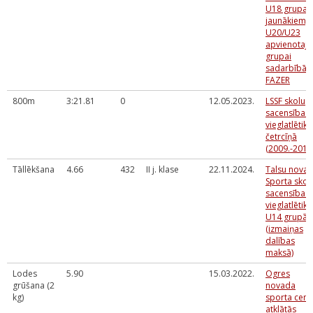
U18 grupai 
jaunākiem,
U20/U23
apvienotaja
grupai
sadarbībā a
FAZER
800m
3:21.81
0
12.05.2023.
LSSF skolu
sacensības
vieglatlētika
četrcīņā
(2009.-2011
Tāllēkšana
4.66
432
II j. klase
22.11.2024.
Talsu nova
Sporta skol
sacensības
vieglatlētikā
U14 grupā
(izmaiņas
dalības
maksā)
Lodes
5.90
15.03.2022.
Ogres
grūšana (2
novada
kg)
sporta cent
atklātās