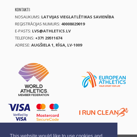
KONTAKTI:
NOSAUKUMS:
LATVIJAS VIEGLATLĒTIKAS SAVIENĪBA
REĢISTRĀCIJAS NUMURS:
40008029019
E-PASTS:
LVS@ATHLETICS.LV
TELEFONS:
+371 29511674
ADRESE:
AUGŠIELA 1, RĪGA, LV-1009
This website would like to use cookies and