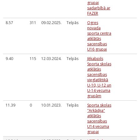
grupai
sadarbībā ar
FAZER
8.57
311
09.02.2025.
Telpās
Ogres
novada
sporta centra
atklātās
sacensības
U16 grupai
9.40
115
12.03.2024.
Telpās
Jēkabpils
Sporta skolas
atklātās
sacensības
vieglatlētikā
U-10, U-12 un
U-14 vecuma
grupām
11.39
0
10.01.2023.
Telpās
Sporta skolas
"Arkādija"
atklātās
sacensības
U14 vecuma
grupai