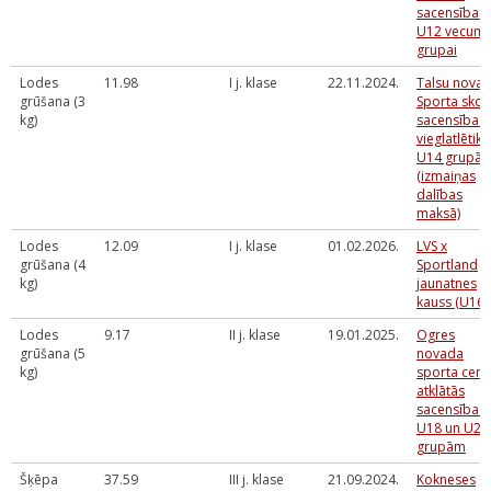
sacensības
U12 vecum
grupai
Lodes
11.98
I j. klase
22.11.2024.
Talsu nova
grūšana (3
Sporta skol
kg)
sacensības
vieglatlētikā
U14 grupā
(izmaiņas
dalības
maksā)
Lodes
12.09
I j. klase
01.02.2026.
LVS x
grūšana (4
Sportland
kg)
jaunatnes
kauss (U16)
Lodes
9.17
II j. klase
19.01.2025.
Ogres
grūšana (5
novada
kg)
sporta cent
atklātās
sacensības
U18 un U20
grupām
Šķēpa
37.59
III j. klase
21.09.2024.
Kokneses