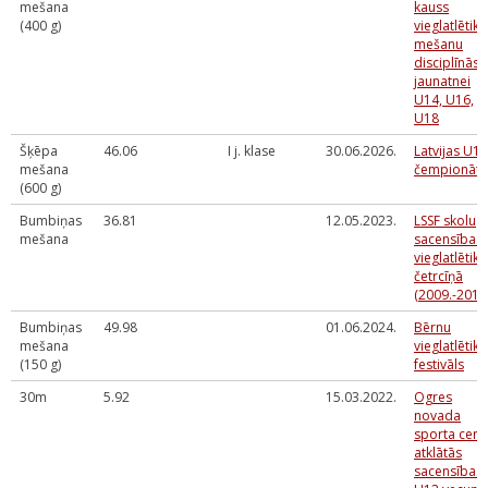
mešana
kauss
(400 g)
vieglatlētika
mešanu
disciplīnās
jaunatnei
U14, U16,
U18
Šķēpa
46.06
I j. klase
30.06.2026.
Latvijas U16
mešana
čempionāts
(600 g)
Bumbiņas
36.81
12.05.2023.
LSSF skolu
mešana
sacensības
vieglatlētika
četrcīņā
(2009.-2011
Bumbiņas
49.98
01.06.2024.
Bērnu
mešana
vieglatlētika
(150 g)
festivāls
30m
5.92
15.03.2022.
Ogres
novada
sporta cent
atklātās
sacensības