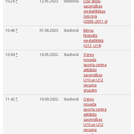
10.24
*
12.05.2023.
Stadionā
LSSF skolu
sacensības
vieglatlētikas
četrcīņā
(2009.-2011.g)
10.46
*
01.06.2023.
Stadionā
Bērnu
festivāls
vieglatlētikā
(U12, U14)
10.94
*
16.05.2022.
Stadionā
Ogres
novada
sporta centra
atklātās
sacensības
U10 un U12
vecuma
grupām
11.42
*
19.09.2022.
Stadionā
Ogres
novada
sporta centra
atklātās
sacensības
U10 un U12
vecuma