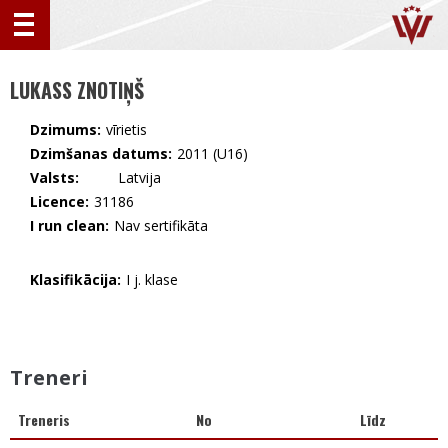
LUKASS ZNOTIŅŠ
Dzimums:
vīrietis
Dzimšanas datums:
2011 (U16)
Valsts:
🇱🇻 Latvija
Licence:
31186
I run clean:
Nav sertifikāta
Klasifikācija:
I j. klase
Treneri
Treneris
No
Līdz