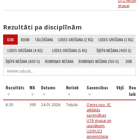
U12 vecum
grupai
Rezultāti pa disciplīnām
60M
800M
TĀLLĒKŠANA
LODES GRŪŠANA (2 KG)
LODES GRŪŠANA (3 KG)
LODES GRŪŠANA (4 KG)
LODES GRŪŠANA (5 KG)
ŠĶĒPA MEŠANA (400 G)
ŠĶĒPA MEŠANA (600 G)
BUMBIŅAS MEŠANA
BUMBIŅAS MEŠANA (150 G)
30M
Rezultāts
WA
Datums
Notiek
Sacensības
Vējš
Reakc
laiks
8.30
395
24.01.2026.
Telpās
Ogres nov. SC
atklātās
sacensības
U18 grupai un
jaunākiem,
U20/U23
apvienotajai