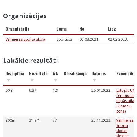
Organizācijas
Organizācija
Loma
No
Līdz
Valmieras Sporta skola
Sportists
03.08.2021.
02.02.2023.
Labākie rezultāti
Disciplīna
Rezultāts
WA
Klasifikācija
Datums
Sacensība
60m
9.37
121
26.01.2022.
Latvijas U14
čempionāta
telpās atlas
(Ziemeļu
zona)
200m
31.9
*
77
25.11.2022.
Valmieras
Sporta
skolas
slēgtās