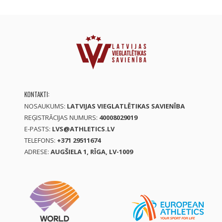
KONTAKTI:
NOSAUKUMS:
LATVIJAS VIEGLATLĒTIKAS SAVIENĪBA
REĢISTRĀCIJAS NUMURS:
40008029019
E-PASTS:
LVS@ATHLETICS.LV
TELEFONS:
+371 29511674
ADRESE:
AUGŠIELA 1, RĪGA, LV-1009