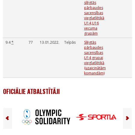
slēgtās
pārbaudes
sacensības
vieglatlētikā
U14,U16
vecuma
grupām
9.4
*
77
13.01.2022.
Telpās
Slēgtās
pārbaudes
sacensības
U14 grupai
vieglatlētikā
(uzaicinātām
komandām)
OFICIĀLIE ATBALSTĪTĀJI