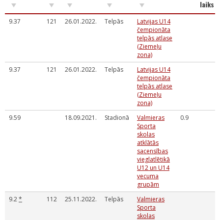
laiks
9.37
121
26.01.2022.
Telpās
Latvijas U14
čempionāta
telpās atlase
(Ziemeļu
zona)
9.37
121
26.01.2022.
Telpās
Latvijas U14
čempionāta
telpās atlase
(Ziemeļu
zona)
9.59
18.09.2021.
Stadionā
Valmieras
0.9
Sporta
skolas
atklātās
sacensības
vieglatlētikā
U12 un U14
vecuma
grupām
9.2
*
112
25.11.2022.
Telpās
Valmieras
Sporta
skolas