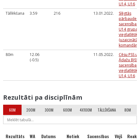
U14, U16
Tāllēkšana
3.59
216
13.01.2022.
Slēgtās
pārbaudes
sacensības
U14 grupai
vieglatlētikā
(uzaicinātā
komandām)
80m
12.06
11.05.2022.
Cēsu PSS un
(-0.5)
Ādažu BJSS
sacensības
vieglatlētikā
U14, U16
Rezultāti pa disciplīnām
60M
200M
300M
600M
4X100M
TĀLLĒKŠANA
80M
Rezultāts
WA
Datums
Notiek
Sacensības
Vējš
Reakci