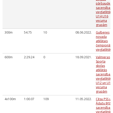
pārbaudes
sacensības
vieglatlētikā
U14,U16
vecuma
grupām
300m
54.75
10
08.06.2022.
Gulbenes
novada
atklātais
čempionāts
vieglatlētikā
600m
2:29.24
0
18.09.2021.
Valmieras
Sporta
skolas
atklātās
sacensības
vieglatlētikā
U12 un U14
vecuma
grupām
4x100m
1:00.07
109
11.05.2022.
Cēsu PSS un
Ādažu BJSS
sacensības
vieglatlētikā