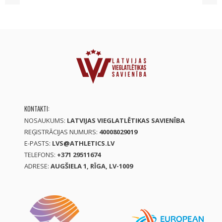
KONTAKTI:
NOSAUKUMS:
LATVIJAS VIEGLATLĒTIKAS SAVIENĪBA
REĢISTRĀCIJAS NUMURS:
40008029019
E-PASTS:
LVS@ATHLETICS.LV
TELEFONS:
+371 29511674
ADRESE:
AUGŠIELA 1, RĪGA, LV-1009