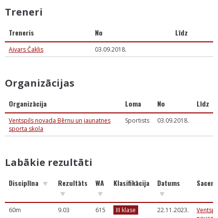
Treneri
Treneris
No
Līdz
Aivars Čaklis
03.09.2018.
Organizācijas
Organizācija
Loma
No
Līdz
Ventspils novada Bērnu un jaunatnes
Sportists
03.09.2018.
sporta skola
Labākie rezultāti
Disciplīna
Rezultāts
WA
Klasifikācija
Datums
Sacens
60m
9.03
615
III klase
22.11.2023.
Ventspi