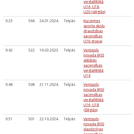
vieglatlētikā
U16, U18,
U20 (slēgtās)
9.23
566
24.01.2024.
Telpās
Kurzemes
sporta skolu
draudzības
sacensības
U16 grupai
9.42
522
16.03.2023.
Telpās
Ventspils
novada BJSS
atklātās
sacensības
vieglatlētikā
U14
9.48
508
21.11.2024.
Telpās
Ventspils
novada BJSS
sacensības
vieglatlētikā
U16, U18
(Slēgtās)
9.51
501
22.10.2024.
Telpās
Ventspils
novada BJSS
daudzcīņas