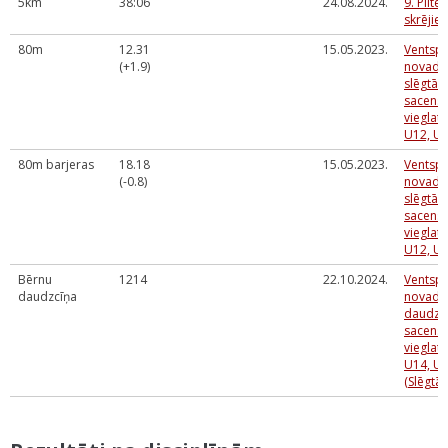
5km
38:06
24.08.2024.
9. Pilte
skrējie
80m
12.31
15.05.2023.
Ventspi
(+1.9)
novada 
slēgtās
sacens
vieglatl
U12, U
80m barjeras
18.18
15.05.2023.
Ventspi
(-0.8)
novada 
slēgtās
sacens
vieglatl
U12, U
Bērnu
1214
22.10.2024.
Ventspi
daudzcīņa
novada 
daudzc
sacens
vieglatl
U14, U1
(Slēgtās