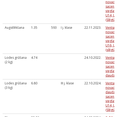
novada 
sacens
vieglatl
U14, U
(Slēgtās
Augstlēkšana
1.35
593
I j. klase
22.11.2023.
Ventspi
novada 
sacens
vieglatl
U16, U1
(slēgtās
Lodes grūšana
4.74
24.10.2022.
Ventspi
(2 kg)
novada 
sacens
vieglatl
daudzc
Lodes grūšana
6.80
III j. klase
22.10.2024.
Ventspi
(3 kg)
novada 
daudzc
sacens
vieglatl
U14, U1
(Slēgtās