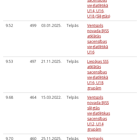
sacensības
vieglatlētikā
U14, U16,
U18 (Slēgtās)
9.52
499
03.01.2025.
Telpās
Ventspils
novada BJSS
atklātās
sacensības
vieglatlētikā
U16
9.53
497
21.11.2025.
Telpās
Liepājas SSS
atklātās
sacensības
vieglatlētikā
U16, U18
grupām
9.68
464
15.03.2022.
Telpās
Ventspils
novada BJSS
slēgtās
vieglatlētikas
sacensības
U12, U14
grupām
9.70
460
25.11.2025.
Telpās
Ventspils