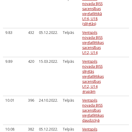
novada BJSS
sacensības
vieglatlētikā
U16, U18
(slēgtās)
9.83
432
05.12.2022.
Telpās
Ventspils
novada BJSS
vieglatlētikas
sacensības
U12, U14
9.89
420
15.03.2022.
Telpās
Ventspils
novada BJSS
slēgtās
vieglatlētikas
sacensības
U12, U14
grupām
10.01
396
24.10.2022.
Telpās
Ventspils
novada BJSS
sacensības
vieglatlētikas
daudzcīņā
10.08
382
05.12.2022.
Telpās
Ventspils