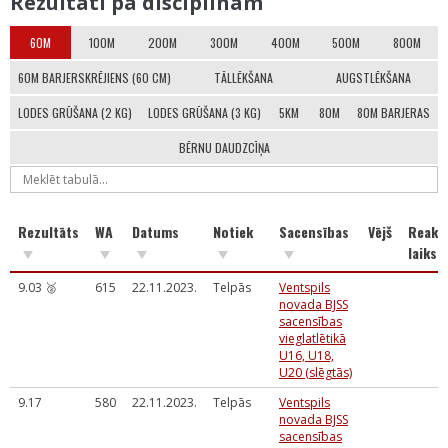
Rezultāti pa disciplīnām
60M
100M
200M
300M
400M
500M
800M
60M BARJERSKRĒJIENS (60 CM)
TĀLLĒKŠANA
AUGSTLĒKŠANA
LODES GRŪŠANA (2 KG)
LODES GRŪŠANA (3 KG)
5KM
80M
80M BARJERAS
BĒRNU DAUDZCĪŅA
Rezultāts
WA
Datums
Notiek
Sacensības
Vējš
Reakci
laiks
9.03 🥈
615
22.11.2023.
Telpās
Ventspils
novada BJSS
sacensības
vieglatlētikā
U16, U18,
U20 (slēgtās)
9.17
580
22.11.2023.
Telpās
Ventspils
novada BJSS
sacensības