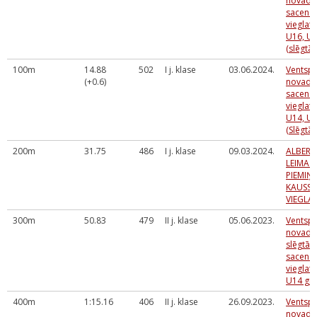
novada 
sacens
vieglatl
U16, U1
(slēgtās
100m
14.88
502
I j. klase
03.06.2024.
Ventspi
(+0.6)
novada 
sacens
vieglatl
U14, U
(Slēgtās
200m
31.75
486
I j. klase
09.03.2024.
ALBERT
LEIMAŅ
PIEMIŅ
KAUSS
VIEGLA
300m
50.83
479
II j. klase
05.06.2023.
Ventspi
novada 
slēgtās
sacens
vieglatl
U14 gr
400m
1:15.16
406
II j. klase
26.09.2023.
Ventspi
novada 