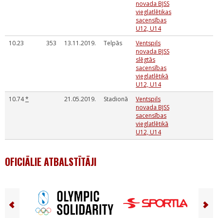
novada BJSS
vieglatlētikas
sacensības
U12, U14
10.23
353
13.11.2019.
Telpās
Ventspils
novada BJSS
slēgtās
sacensības
vieglatlētikā
U12, U14
10.74
*
21.05.2019.
Stadionā
Ventspils
novada BJSS
sacensības
vieglatlētikā
U12, U14
OFICIĀLIE ATBALSTĪTĀJI