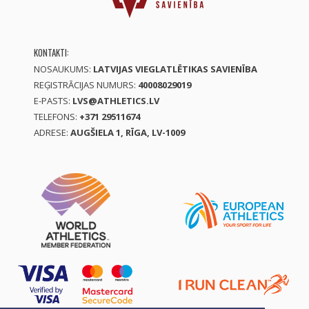
KONTAKTI:
NOSAUKUMS:
LATVIJAS VIEGLATLĒTIKAS SAVIENĪBA
REĢISTRĀCIJAS NUMURS:
40008029019
E-PASTS:
LVS@ATHLETICS.LV
TELEFONS:
+371 29511674
ADRESE:
AUGŠIELA 1, RĪGA, LV-1009