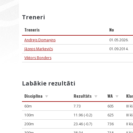
Treneri
Treneris
No
Andrejs Domaņins
01.05.2026.
Jāzeps Markevičs
01.09.2014.
Viktors Bonders
Labākie rezultāti
Disciplīna
Rezultāts
WA
Klas
60m
7.73
605
III k
100m
11.96 (-0.2)
625
III k
200m
23.46 (-0.7)
736
II k
300m
38.04
718
II k