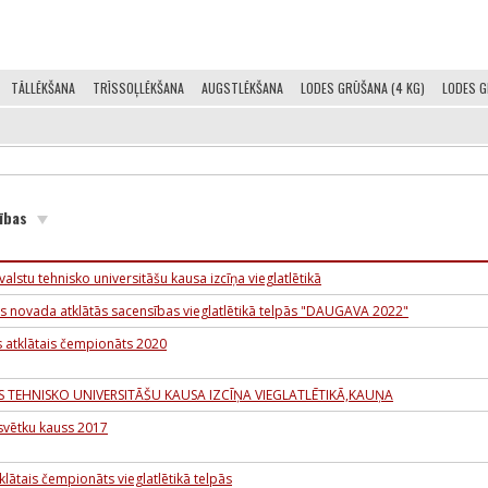
TĀLLĒKŠANA
TRĪSSOĻLĒKŠANA
AUGSTLĒKŠANA
LODES GRŪŠANA (4 KG)
LODES G
ības
 valstu tehnisko universitāšu kausa izcīņa vieglatlētikā
ls novada atklātās sacensības vieglatlētikā telpās "DAUGAVA 2022"
s atklātais čempionāts 2020
AS TEHNISKO UNIVERSITĀŠU KAUSA IZCĪŅA VIEGLATLĒTIKĀ,KAUŅA
vētku kauss 2017
klātais čempionāts vieglatlētikā telpās