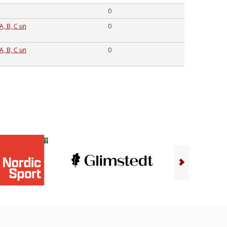
0
A, B, C un
0
A, B, C un
0