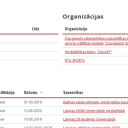
Organizācijas
Līdz
Organizācija
Daugavpils valstspilsētas pašvaldības 
sporta izglītības iestāde "Daugavpils S
Vieglatlētikas klubs „GALAXY”
RTU SPORTS
ifikācija
Datums
Sacensības
lase
01.03.2019.
Baltijas valstu tehnisko universitāšu kaus
lase
12.05.2023.
Latvijas XXXIII Universiāde vieglatlētikā
lase
10.05.2019.
Latvijas 29.studentu Universiāde
lase
14.02.2020. 18:25
Liepājas atklātais čempionāts 2020