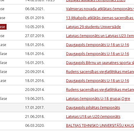
lase
06.08.2021.
Valmieras novada atklātais čempionāts v
lase
05.01.2019.
13.Jēkabpils atklātās ziemas sacensības 
lase
10.05.2019.
Latvijas 29.studentu Universiāde
lase
27.07.2019.
Latvijas čempionāts un Latvijas U23 če
klase
18.01.2016.
Daugavpils čempionāts U-18 un U-16
 klase
18.01.2016.
Daugavpils čempionāts U-18 un U-16
 klase
16.01.2015.
Daugavpils Bērnu un jaunatnes sporta s
 klase
20.09.2014.
Rudens sacensības vieglatlētikas mešan
klase
18.01.2016.
Daugavpils čempionāts U-18 un U-16
20.09.2014.
Rudens sacensības vieglatlētikas mešan
 klase
19.06.2015.
Latvijas čempionāts U-18 grupai,Ogre
17.01.2017.
Daugavpils pilsētas čempionāts
21.06.2018.
Latvijas U18 un U20 čempionāts
06.03.2020.
BALTIJAS TEHNISKO UNIVERSITĀŠU KAUS