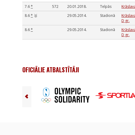
7.6
*
572
20.01.2018.
Telpās
Krāslav
8.6
*
🥈
29.05.2014.
Stadionā
Krāslava
D gr.
8.6
*
29.05.2014.
Stadionā
Krāslava
D gr.
OFICIĀLIE ATBALSTĪTĀJI