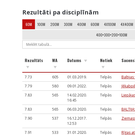
Rezultāti pa disciplīnām
60M
100M
200M
300M
400M
600M
4X100M
4X400M
400+300+200+100M
Rezultāts
WA
Datums
Notiek
Sacens
7.73
605
01.03.2019.
Telpās
Baltijas
7.79
580
09.01.2022.
Telpās
Jēkabpi
7.83
565
14.02.2020.
Telpās
Liepāja
16:45
7.83
565
06.03.2020.
Telpās
BALTIJ
7.90
537
16.12.2017.
Telpās
Ziemass
12:53
7.91
533
31.01.2020.
Telpās
Rīgas at