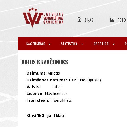
ZIŅAS
FOTO
SACENSĪBAS
STATISTIKA
SPORTISTI
P
JURIJS KRAVČONOKS
Dzimums:
vīrietis
Dzimšanas datums:
1999 (Pieaugušie)
Valsts:
🇱🇻 Latvija
Licence:
Nav licences
I run clean:
Ir sertifikāts
Klasifikācija:
I klase