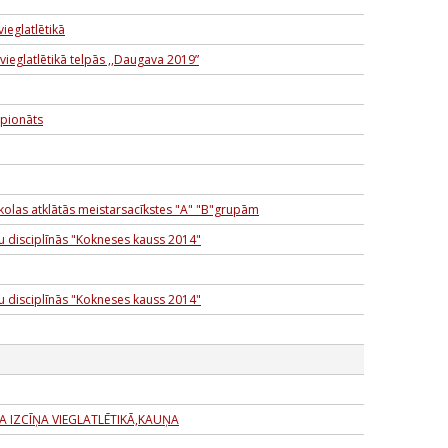
ieglatlētikā
vieglatlētikā telpās ,,Daugava 2019”
mpionāts
kolas atklātās meistarsacīkstes "A" "B"grupām
u disciplīnās "Kokneses kauss 2014"
u disciplīnās "Kokneses kauss 2014"
A IZCĪŅA VIEGLATLĒTIKĀ,KAUŅA