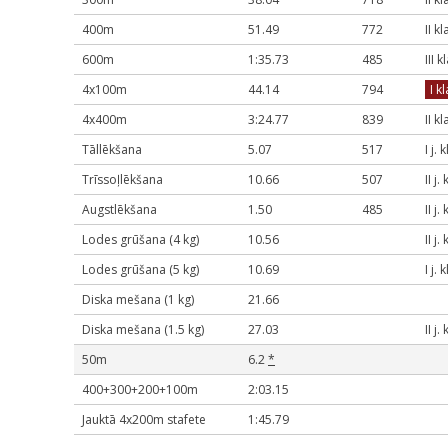
400m
51.49
772
II k
600m
1:35.73
485
III k
4x100m
44.14
794
I k
4x400m
3:24.77
839
II k
Tāllēkšana
5.07
517
I j. 
Trīssoļlēkšana
10.66
507
II j.
Augstlēkšana
1.50
485
II j.
Lodes grūšana (4 kg)
10.56
II j.
Lodes grūšana (5 kg)
10.69
I j. 
Diska mešana (1 kg)
21.66
Diska mešana (1.5 kg)
27.03
II j.
50m
6.2
*
400+300+200+100m
2:03.15
Jauktā 4x200m stafete
1:45.79