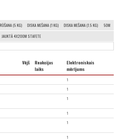
RŪŠANA (5 KG)
DISKA MEŠANA (1 KG)
DISKA MEŠANA (1.5 KG)
50M
JAUKTĀ 4X200M STAFETE
Vējš
Reakcijas
Elektroniskais
laiks
mērījums
1
1
1
1
1
1