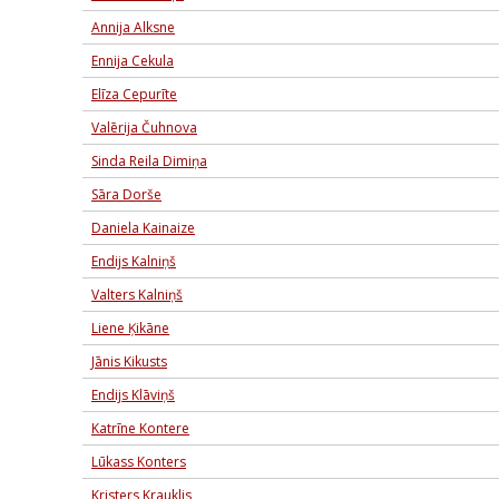
Annija Alksne
Ennija Cekula
Elīza Cepurīte
Valērija Čuhnova
Sinda Reila Dimiņa
Sāra Dorše
Daniela Kainaize
Endijs Kalniņš
Valters Kalniņš
Liene Ķikāne
Jānis Kikusts
Endijs Klāviņš
Katrīne Kontere
Lūkass Konters
Kristers Krauklis