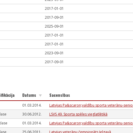
2017-01-01
2017-09-01
2025-09-01
2017-01-01
2017-01-01
2023-09-01
2017-09-01
ifikācija
Datums
Sacensības
01.03.2014.
Latvijas Pa&scaron;valdību sporta veterānu-senio
 klase
30.06.2012.
LSVS 49. Sporta spēles vieglatlētikā
 klase
01.03.2014.
Latvijas Pa&scaron;valdību sporta veterānu-senio
 klase
25.06.2011.
Latvijas veterānu čempionāts Jelgavā