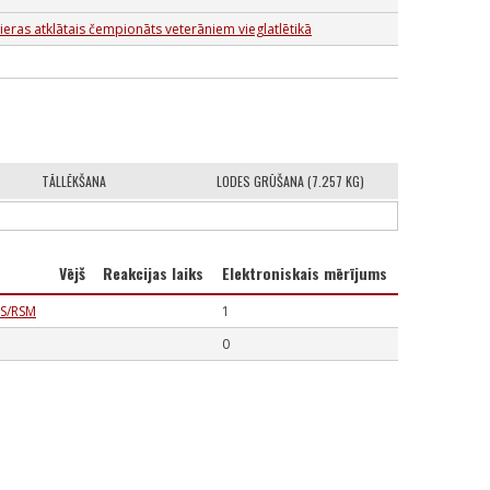
ieras atklātais čempionāts veterāniem vieglatlētikā
TĀLLĒKŠANA
LODES GRŪŠANA (7.257 KG)
Vējš
Reakcijas laiks
Elektroniskais mērījums
VS/RSM
1
0