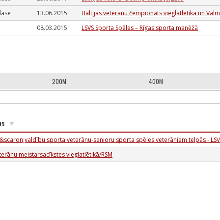
 klase
13.06.2015.
Baltijas veterānu čempionāts vieglatlētikā un Valm
08.03.2015.
LSVS Sporta Spēles – Rīgas sporta manēžā
200M
400M
as
a&scaron;valdību sporta veterānu-senioru sporta spēles veterāniem telpās - LS
eterānu meistarsacīkstes vieglatlētikā/RSM