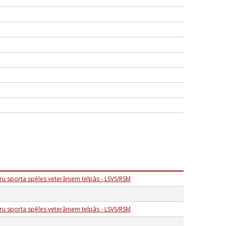
ru sporta spēles veterāniem telpās - LSVS/RSM
ru sporta spēles veterāniem telpās - LSVS/RSM