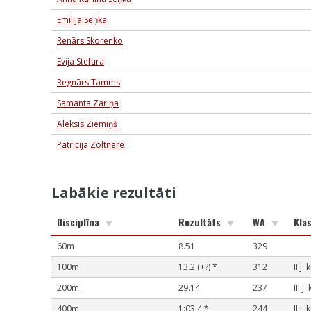
Emīlija Seņka
Renārs Skorenko
Evija Stefura
Regnārs Tamms
Samanta Zariņa
Aleksis Ziemiņš
Patrīcija Zoltnere
Labākie rezultāti
Disciplīna
Rezultāts
WA
Klas
60m
8.51
329
100m
13.2 (+?)
*
312
II j.
200m
29.14
237
III j.
400m
1:03.4
*
244
II j.