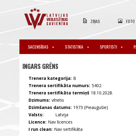
ZIŅAS
FOTO
SACENSĪBAS
STATISTIKA
SPORTISTI
P
INGARS GRĒNS
Trenera kategorija:
B
Trenera sertifikāta numurs:
5402
Trenera sertifikāta termiņš
18.10.2028.
Dzimums:
vīrietis
Dzimšanas datums:
1973 (Pieaugušie)
Valsts:
🇱🇻 Latvija
Licence:
Nav licences
I run clean:
Nav sertifikāta