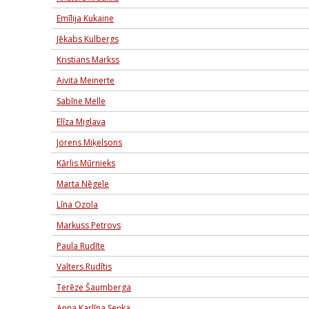
Emīlija Kukaine
Jēkabs Kulbergs
Kristians Markss
Aivita Meinerte
Sabīne Melle
Elīza Miglava
Jorens Miķelsons
Kārlis Mūrnieks
Marta Nēgele
Līna Ozola
Markuss Petrovs
Paula Rudīte
Valters Rudītis
Terēze Šaumberga
Anna Karlīna Seņka