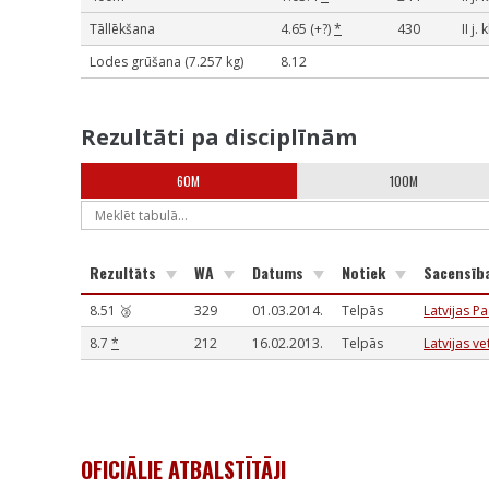
Tāllēkšana
4.65 (+?)
*
430
II j.
Lodes grūšana (7.257 kg)
8.12
Rezultāti pa disciplīnām
60M
100M
Rezultāts
WA
Datums
Notiek
Sacensīb
8.51 🥉
329
01.03.2014.
Telpās
Latvijas P
8.7
*
212
16.02.2013.
Telpās
Latvijas v
OFICIĀLIE ATBALSTĪTĀJI