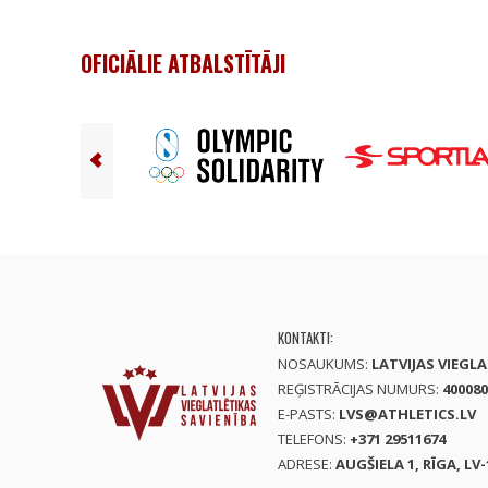
OFICIĀLIE ATBALSTĪTĀJI
KONTAKTI:
NOSAUKUMS:
LATVIJAS VIEGL
REĢISTRĀCIJAS NUMURS:
400080
E-PASTS:
LVS@ATHLETICS.LV
TELEFONS:
+371 29511674
ADRESE:
AUGŠIELA 1, RĪGA, LV-