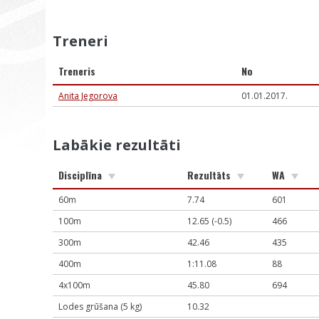
Treneri
Treneris
No
Anita Jegorova
01.01.2017.
Labākie rezultāti
Disciplīna
Rezultāts
WA
60m
7.74
601
100m
12.65 (-0.5)
466
300m
42.46
435
400m
1:11.08
88
4x100m
45.80
694
Lodes grūšana (5 kg)
10.32