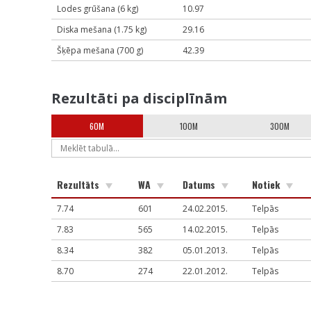
Lodes grūšana (6 kg)
10.97
Diska mešana (1.75 kg)
29.16
Šķēpa mešana (700 g)
42.39
Rezultāti pa disciplīnām
60M
100M
300M
Rezultāts
WA
Datums
Notiek
7.74
601
24.02.2015.
Telpās
7.83
565
14.02.2015.
Telpās
8.34
382
05.01.2013.
Telpās
8.70
274
22.01.2012.
Telpās