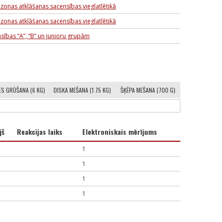
zonas atklāšanas sacensības vieglatlētikā
zonas atklāšanas sacensības vieglatlētikā
sības “A”, “B” un junioru grupām
ES GRŪŠANA (6 KG)
DISKA MEŠANA (1.75 KG)
ŠĶĒPA MEŠANA (700 G)
jš
Reakcijas laiks
Elektroniskais mērījums
1
1
1
1