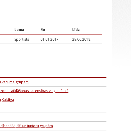
Loma
No
Līdz
Sportists
01.01.2017.
29.06.2018.
, B vecuma grupām
zonas atklāšanas sacensības vieglatlētikā
,Kuldīga
sības “A”, “B” un junioru grupām