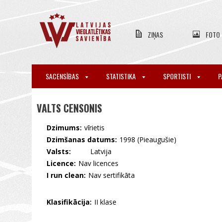
ZIŅAS
FOTO
SACENSĪBAS
STATISTIKA
SPORTISTI
P
VALTS CENSONIS
Dzimums:
vīrietis
Dzimšanas datums:
1998 (Pieaugušie)
Valsts:
🇱🇻 Latvija
Licence:
Nav licences
I run clean:
Nav sertifikāta
Klasifikācija:
II klase