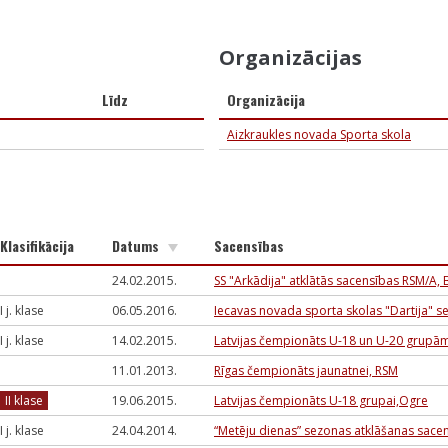
Organizācijas
Līdz
Organizācija
Aizkraukles novada Sporta skola
Klasifikācija
Datums
Sacensības
24.02.2015.
SS "Arkādija" atklātās sacensības RSM/A
I j. klase
06.05.2016.
Iecavas novada sporta skolas "Dartija" se
I j. klase
14.02.2015.
Latvijas čempionāts U-18 un U-20 grupām
11.01.2013.
Rīgas čempionāts jaunatnei, RSM
II klase
19.06.2015.
Latvijas čempionāts U-18 grupai,Ogre
I j. klase
24.04.2014.
“Metēju dienas” sezonas atklāšanas sacen