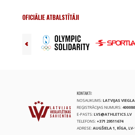
OFICIĀLIE ATBALSTĪTĀJI
KONTAKTI:
NOSAUKUMS:
LATVIJAS VIEGL
REĢISTRĀCIJAS NUMURS:
400080
E-PASTS:
LVS@ATHLETICS.LV
TELEFONS:
+371 29511674
ADRESE:
AUGŠIELA 1, RĪGA, LV-