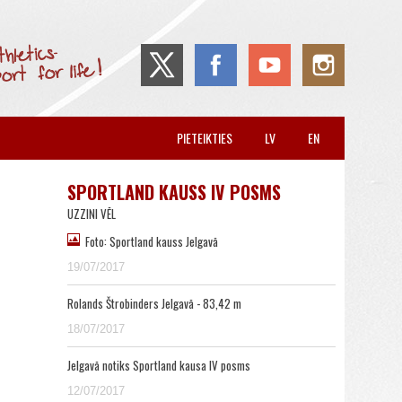
PIETEIKTIES
LV
EN
SPORTLAND KAUSS IV POSMS
UZZINI VĒL
Foto: Sportland kauss Jelgavā
19/07/2017
Rolands Štrobinders Jelgavā - 83,42 m
18/07/2017
Jelgavā notiks Sportland kausa IV posms
12/07/2017