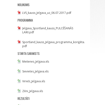
NOLIKUMS
LVS_kauss_Jelgava_uz_06.07.2017.pdf
PROGRAMMA
Jelgava_Sportland_kauss_PULCĒŠANĀS
LAIKI.pdf
Sportland_kauss_Jelgava_programma_koriģēta.
pdf
STARTA SARAKSTS
Meitenes_Jelgava.xls
Sievietes_Jelgava.xls
Virieši_Jelgava.xls
Zēni_Jelgava.xls
REZULTĀTI