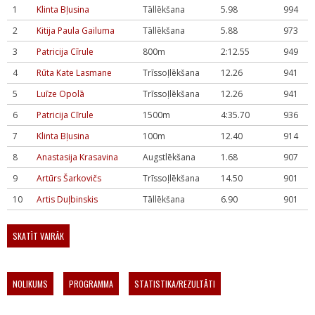
1
Klinta Bļusina
Tāllēkšana
5.98
994
2
Kitija Paula Gailuma
Tāllēkšana
5.88
973
3
Patricija Cīrule
800m
2:12.55
949
4
Rūta Kate Lasmane
Trīssoļlēkšana
12.26
941
5
Luīze Opolā
Trīssoļlēkšana
12.26
941
6
Patricija Cīrule
1500m
4:35.70
936
7
Klinta Bļusina
100m
12.40
914
8
Anastasija Krasavina
Augstlēkšana
1.68
907
9
Artūrs Šarkovičs
Trīssoļlēkšana
14.50
901
10
Artis Duļbinskis
Tāllēkšana
6.90
901
SKATĪT VAIRĀK
NOLIKUMS
PROGRAMMA
STATISTIKA/REZULTĀTI