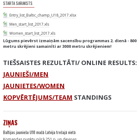
STARTA SARAKSTS
Entry_list_Baltic_champ_U18_2017.xlsx
Men_start_list_2017.xls
Women_start_list_2017.xls
Lūgums pievērst izmaiņām sacensību programmas 2. dienā - 800
metru skrējieni samainīti ar 3000 metru skrējieniem!
TIEŠSAISTES REZULTĀTI/ ONLINE RESULTS:
JAUNIEŠI/MEN
JAUNIETES/WOMEN
KOPVĒRTĒJUMS/TEAM
STANDINGS
ZIŅAS
Baltijas jauniešu U18 mačā Latvija trešajā vietā
Komandas punktu pūrā 251 p. un deviņas