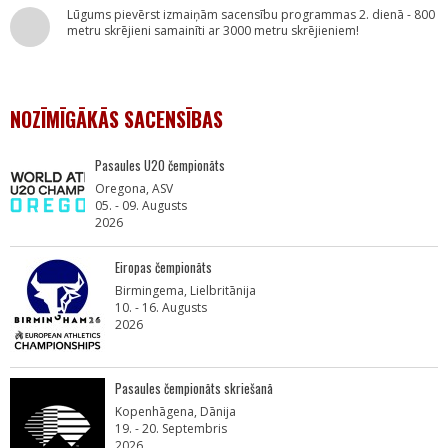
Lūgums pievērst izmaiņām sacensību programmas 2. dienā - 800
metru skrējieni samainīti ar 3000 metru skrējieniem!
NOZĪMĪGĀKĀS SACENSĪBAS
Pasaules U20 čempionāts
Oregona, ASV
05. - 09. Augusts
2026
Eiropas čempionāts
Birmingema, Lielbritānija
10. - 16. Augusts
2026
Pasaules čempionāts skriešanā
Kopenhāgena, Dānija
19. - 20. Septembris
2026