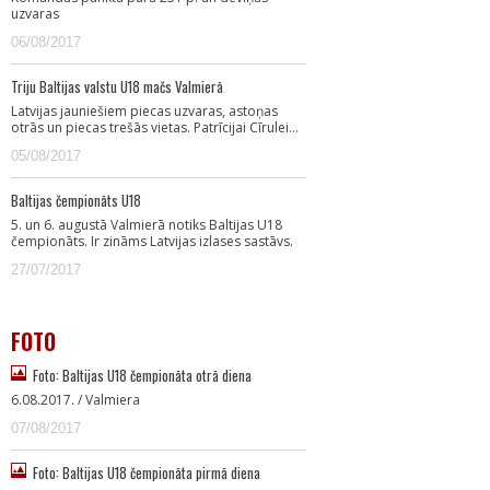
uzvaras
06/08/2017
Triju Baltijas valstu U18 mačs Valmierā
Latvijas jauniešiem piecas uzvaras, astoņas
otrās un piecas trešās vietas. Patrīcijai Cīrulei…
05/08/2017
Baltijas čempionāts U18
5. un 6. augustā Valmierā notiks Baltijas U18
čempionāts. Ir zināms Latvijas izlases sastāvs.
27/07/2017
FOTO
Foto: Baltijas U18 čempionāta otrā diena
6.08.2017. / Valmiera
07/08/2017
Foto: Baltijas U18 čempionāta pirmā diena