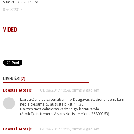
5.08.2017. / Valmiera
07/08/2017
VIDEO
KOMENTĀRI
(2)
Dzēsts lietotājs
01/08/2017 10:58, pirms 9 gadiem
Izbraukšana uz sacensībām no Daugavas stadiona (tiem, kam
nepieiciešams) 5. augustā plkst. 11.30.
Naktsmītnes Valmieras Vādzirdīgo bērnu skolā.
(Atbildīgais treneris Aivars Noris, telefons 26809363) .
Dzēsts lietotājs
04/08/2017 10:06, pirms 9 gadiem