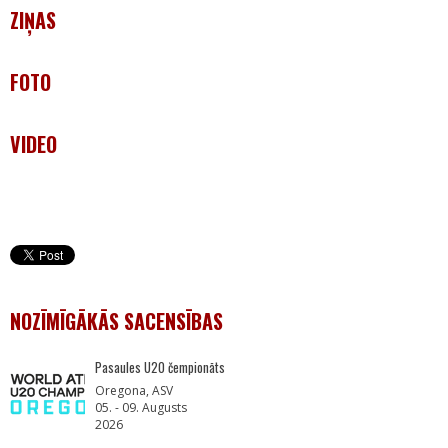
ZIŅAS
FOTO
VIDEO
NOZĪMĪGĀKĀS SACENSĪBAS
Pasaules U20 čempionāts
Oregona, ASV
05. - 09. Augusts
2026