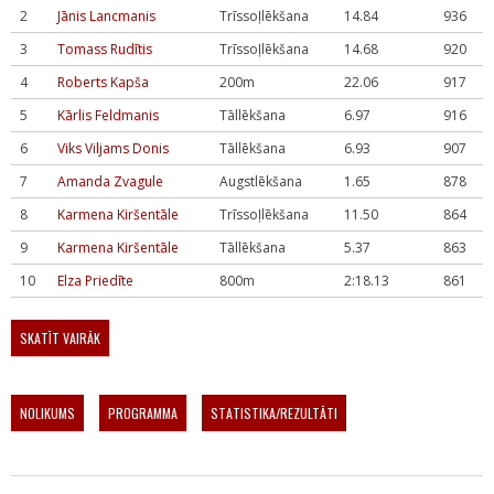
2
Jānis Lancmanis
Trīssoļlēkšana
14.84
936
3
Tomass Rudītis
Trīssoļlēkšana
14.68
920
4
Roberts Kapša
200m
22.06
917
5
Kārlis Feldmanis
Tāllēkšana
6.97
916
6
Viks Viljams Donis
Tāllēkšana
6.93
907
7
Amanda Zvagule
Augstlēkšana
1.65
878
8
Karmena Kiršentāle
Trīssoļlēkšana
11.50
864
9
Karmena Kiršentāle
Tāllēkšana
5.37
863
10
Elza Priedīte
800m
2:18.13
861
SKATĪT VAIRĀK
NOLIKUMS
PROGRAMMA
STATISTIKA/REZULTĀTI