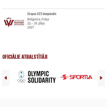
Eiropas U23 čempionāts
Bidgošča, Polija
22. - 25. Jūlijs
2027
OFICIĀLIE ATBALSTĪTĀJI