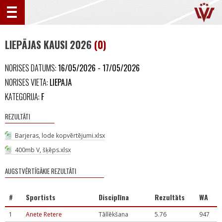
LIEPĀJAS KAUSI 2026
(0)
NORISES DATUMS:
16/05/2026 - 17/05/2026
NORISES VIETA:
LIEPAJA
KATEGORIJA:
F
REZULTĀTI
Barjeras, lode kopvērtējumi.xlsx
400mb V, šķēps.xlsx
AUGSTVĒRTĪGĀKIE REZULTĀTI
#
Sportists
Disciplīna
Rezultāts
WA
1
Anete Retere
Tāllēkšana
5.76
947