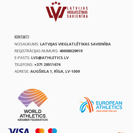
KONTAKTI:
NOSAUKUMS:
LATVIJAS VIEGLATLĒTIKAS SAVIENĪBA
REĢISTRĀCIJAS NUMURS:
40008029019
E-PASTS:
LVS@ATHLETICS.LV
TELEFONS:
+371 29511674
ADRESE:
AUGŠIELA 1, RĪGA, LV-1009