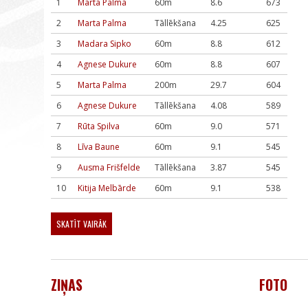
1
Marta Palma
60m
8.6
673
2
Marta Palma
Tāllēkšana
4.25
625
3
Madara Sipko
60m
8.8
612
4
Agnese Dukure
60m
8.8
607
5
Marta Palma
200m
29.7
604
6
Agnese Dukure
Tāllēkšana
4.08
589
7
Rūta Spilva
60m
9.0
571
8
Līva Baune
60m
9.1
545
9
Ausma Frišfelde
Tāllēkšana
3.87
545
10
Kitija Melbārde
60m
9.1
538
SKATĪT VAIRĀK
ZIŅAS
FOTO