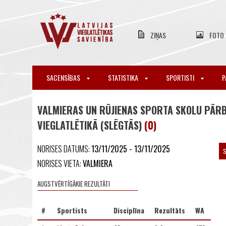
ZIŅAS
FOTO
SACENSĪBAS
STATISTIKA
SPORTISTI
P
VALMIERAS UN RŪJIENAS SPORTA SKOLU PĀR
VIEGLATLĒTIKĀ (SLĒGTĀS)
(0)
NORISES DATUMS:
13/11/2025 - 13/11/2025
S
NORISES VIETA:
VALMIERA
AUGSTVĒRTĪGĀKIE REZULTĀTI
#
Sportists
Disciplīna
Rezultāts
WA