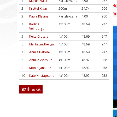
1
Martin Plakk
Kārtslēkšana
4.90
967
2
Krettel Klaar
200m
24.74
966
3
Paula Kļaviņa
Kārtslēkšana
4.00
960
4
Karlīna
4x100m
48.69
947
Veinberga
5
Keita Giptere
4x100m
48.69
947
6
Marta Lindberga
4x100m
48.69
947
7
Annija Balode
4x100m
48.69
947
8
Annika Zvirbule
4x100m
48.92
938
9
Monta Jansone
4x100m
48.92
938
10
Kate Kristapsone
4x100m
48.92
938
SKATĪT VAIRĀK