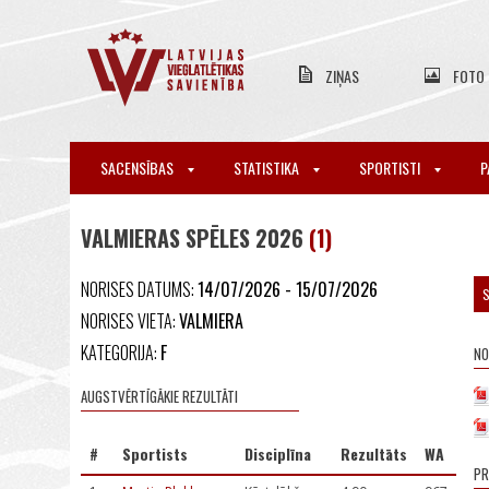
ZIŅAS
FOTO
SACENSĪBAS
STATISTIKA
SPORTISTI
P
VALMIERAS SPĒLES 2026
(1)
NORISES DATUMS:
14/07/2026 - 15/07/2026
S
NORISES VIETA:
VALMIERA
KATEGORIJA:
F
NO
AUGSTVĒRTĪGĀKIE REZULTĀTI
#
Sportists
Disciplīna
Rezultāts
WA
P