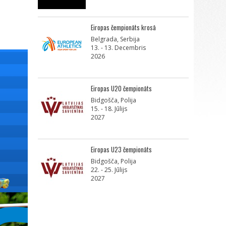
Eiropas čempionāts krosā
Belgrada, Serbija
13. - 13. Decembris
2026
Eiropas U20 čempionāts
Bidgošča, Polija
15. - 18. Jūlijs
2027
Eiropas U23 čempionāts
Bidgošča, Polija
22. - 25. Jūlijs
2027