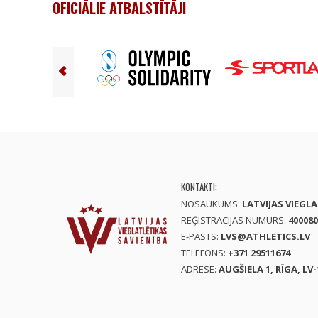
OFICIĀLIE ATBALSTĪTĀJI
KONTAKTI:
NOSAUKUMS:
LATVIJAS VIEGL
REĢISTRĀCIJAS NUMURS:
400080
E-PASTS:
LVS@ATHLETICS.LV
TELEFONS:
+371 29511674
ADRESE:
AUGŠIELA 1, RĪGA, LV-