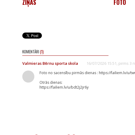
ZIŅAS
FOTO
KOMENTĀRI
(1)
Valmieras Bērnu sporta skola
16/07/2026 15:51, pirms 3
Foto no sacensību pirmās dienas : https://failiem.lv/u/
Otrās dienas:
https://failiem.lv/u/bdt2j2jr6y