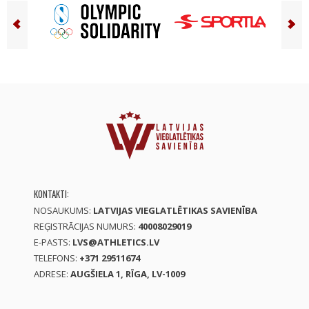
KONTAKTI:
NOSAUKUMS:
LATVIJAS VIEGLATLĒTIKAS SAVIENĪBA
REĢISTRĀCIJAS NUMURS:
40008029019
E-PASTS:
LVS@ATHLETICS.LV
TELEFONS:
+371 29511674
ADRESE:
AUGŠIELA 1, RĪGA, LV-1009