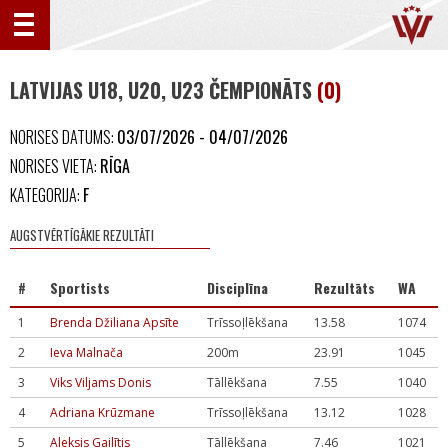
LATVIJAS U18, U20, U23 ČEMPIONĀTS
(0)
NORISES DATUMS:
03/07/2026 - 04/07/2026
NORISES VIETA:
RĪGA
KATEGORIJA:
F
AUGSTVĒRTĪGĀKIE REZULTĀTI
#
Sportists
Disciplīna
Rezultāts
WA
1
Brenda Džiliana Apsīte
Trīssoļlēkšana
13.58
1074
2
Ieva Malnača
200m
23.91
1045
3
Viks Viljams Donis
Tāllēkšana
7.55
1040
4
Adriana Krūzmane
Trīssoļlēkšana
13.12
1028
5
Aleksis Gailītis
Tāllēkšana
7.46
1021