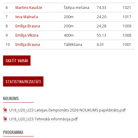
6
Martins Kaudze
Šķēpa mešana
74.33
1021
7
Ieva Malnača
200m
24.20
1017
8
Emīlija Brauna
200m
24.28
1009
9
Emīlija Vīksna
400m
55.13
1008
10
Emīlija Brauna
Tāllēkšana
6.01
1001
SKATĪT VAIRĀK
STATISTIKA/REZULTĀTI
NOLIKUMS
U18_U20_U23 Latvijas čempionāts 2026 NOLIKUMS papildināts.pdf
U18_U20_U23 Tehniskā informācija.pdf
PROGRAMMA